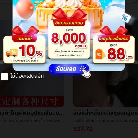
ไม่ต้องแสดงอีก
ขาวผ้าพลัฌผ้าโทรศัพท์อุปกรณ์ตอบโต้เครื่องเพชรพลอยตู้โชว์æ¡ผ้าå«ผ้าvillusแผงลอยผ้าถ่ายภาพèæ¯ผ้า
ขาวผ้าพลัฌผ้าโทรศัพท์อุปกรณ์ตอบโต้เครื่องเพชรพลอยตู้โชว์æ¡ผ้าå«ผ้าvillusแผงลอยผ้าถ่ายภาพèæ¯ผ้า
฿27.72