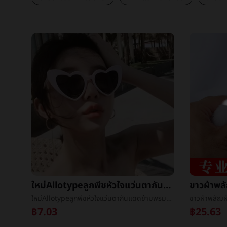
ใหม่Allotypeลูกพีชหัวใจแว่นตากันแดดข้ามพรมแดนยุโรปงานเลี้ยงç±หัวใจแว่นตาสุทธิสีแดงถนนชนะแฟชั่นนางสาวแว่นตากันแดด
ใหม่Allotypeลูกพีชหัวใจแว่นตากันแดดข้ามพรมแดนยุโรปงานเลี้ยงç±หัวใจแว่นตาสุทธิสีแดงถนนชนะแฟชั่นนางสาวแว่นตากันแดด
฿7.03
฿25.63