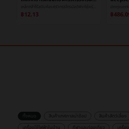
เล็บเก็บเรื่องผลิตภัณฑ์สุดท้ายบรรจุภัณฑ์กล่องINSลมชั้นวางของกล่องแต่งตัวเกราะชั้นวางของกล่องโปร่งใสเกราะçกล่องขายส่ง
เหล็กกล้าไร้สนิมห้องครัวกรรไกรมัลติฟังก์ชั่ครัวเรือนเหล็กกล้าไร้สนิมกรรไกรไก่กระดูกกรรไกรเมล็ดถั่ววอลนัทå¤¹กรรไกร
฿12.13
฿486.0
ทั้งหมด
สินค้าเทศกาลน่าช้อป
สินค้าสัตว์เลี้ยง
เครื่องใช้ไฟฟ้าในบ้าน
กีฬาและท่องเที่ยว
เครื่