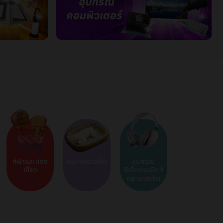
กีฬาและท่อง
สินค้าสัตว์เลี้ยง
อุปกรณ์
เที่ยว
อิเล็กทรอนิกส์
และแกดเจ็ต