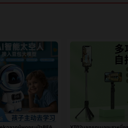
deepseekฉลาดผู้พูดกระเป๋าBEANaiฉลาดเสียงaiใหญ่แบบกระเป๋าBEANพูดคุยหุ่นยนต์บลูทูธเสียง