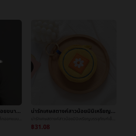
สีเงินสี่เหลี่ยมต่างหูชนกลุ่มน้อยขนาดเล็กออกแบบความรู้สึกอารมณ์สูงบรรยากาศหญิงสีเงินหูวงกลม2021ปีที่ผ่านมาใหม่น้ำขึ้นน้ำลงหูé¥°
น่ารักเศษสตางค์สาวน้อยมินิเหรียญบรรจุภัณฑ์เย็บปักถักร้อยเล็กแขวนอุปกรณ์บรรจุภัณฑ์เกาหลีinsมือเอาญี่ปุ่นแพ็กเกจถุง
สีเงินสี่เหลี่ยมต่างหูชนกลุ่มน้อยขนาดเล็กออกแบบความรู้สึกอารมณ์สูงบรรยากาศหญิงสีเงินหูวงกลม2021ปีที่ผ่านมาใหม่น้ำขึ้นน้ำลงหูé¥°
น่ารักเศษสตางค์สาวน้อยมินิเหรียญบรรจุภัณฑ์เย็บปักถักร้อยเล็กแขวนอุปกรณ์บรรจุภัณฑ์เกาหลีinsมือเอาญี่ปุ่นแพ็กเกจถุง
฿31.08