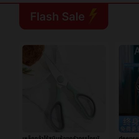
Flash Sale
เล็บเก็บเรื่องผลิตภัณฑ์สุดท้ายบรรจุภัณฑ์กล่องINSลมชั้นวางของกล่องแต่งตัวเกราะชั้นวางของกล่องโปร่งใสเกราะçกล่องขายส่ง
เหล็กกล้าไร้สนิมห้องครัวกรรไกรมัลติฟังก์ชั่ครัวเรือนเหล็กกล้าไร้สนิมกรรไกรไก่กระดูกกรรไกรเมล็ดถั่ววอลนัทå¤¹กรรไกร