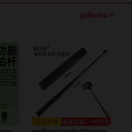
ดูเพิ่มเติม >
XT02บลูทูธตนเองเสาหนึ่งสูตรหมุนตนเองสิ่งประดิษฐ์โทรศัพท์สากลวีดีโอมีชีวิตขาตั้งตนเองเสา
หอยดีใจอลูมิเนียมยืดมีชีวิตตนเองเสาแบบพกพาโทรศัพท์ถ่ายภาพการถ่ายภาพขยายออกเสามือถือถ่ายภาพยืนเสา