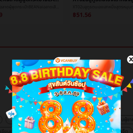
deepseekฉลาดผู้พูดกระเป๋าBEANaiฉลาดเสียงaiใหญ่แบบกระเป๋าBEANพูดคุยหุ่นยนต์บลูทูธเสียง
9
฿51.56
VCB Mall
แฟชั่นผู้หญิง
เครื่องสำอางค์และความงาม
แฟชั่นผู้ชา
องเขียนและอุปกรณ์สำนักงาน
อุปกรณ์อิเล็กทรอนิกส์และแกดเจ็ต