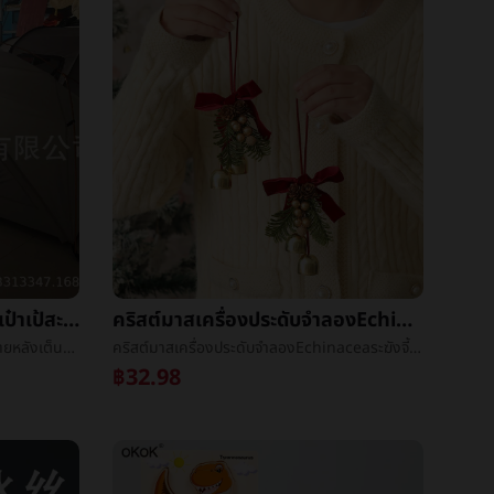
เกินกว่าแสงดับเบิลเต็นท์กระเป๋าเป้สะพายหลังเต็นท์ï¼แรดแสงéแคมป์ปิ้งเต็นท์ï¼ดับเบิลเกินกว่าแสงเสาเต็นท์
คริสต์มาสเครื่องประดับจำลองEchinaceaระฆังจี้คริสต์มาสรถแขวนผลไม้เล็กๆเถาวัลย์วงกลมเล็กพวงมาลัยนางแกรี่เล็กพวงมาลัย
เกินกว่าแสงดับเบิลเต็นท์กระเป๋าเป้สะพายหลังเต็นท์ï¼แรดแสงéแคมป์ปิ้งเต็นท์ï¼ดับเบิลเกินกว่าแสงเสาเต็นท์
คริสต์มาสเครื่องประดับจำลองEchinaceaระฆังจี้คริสต์มาสรถแขวนผลไม้เล็กๆเถาวัลย์วงกลมเล็กพวงมาลัยนางแกรี่เล็กพวงมาลัย
฿32.98