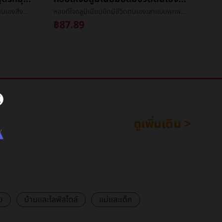
XT02บลูทูธตนเองเสาหนึ่งสูตรหมุนตนเองสิ่งประดิษฐ์โทรศัพท์สากลวีดีโอมีชีวิตขาตั้งตนเองเสา
หอยดีใจอลูมิเนียมยืดมีชีวิตตนเองเสาแบบพกพาโทรศัพท์ถ่ายภาพการถ่ายภาพขยายออกเสามือถือถ่ายภาพยืนเสา
฿87.89
฿2
ดูเพิ่มเติม >
ย
บ้านและไลฟ์สไตล์
แม่และเด็ก