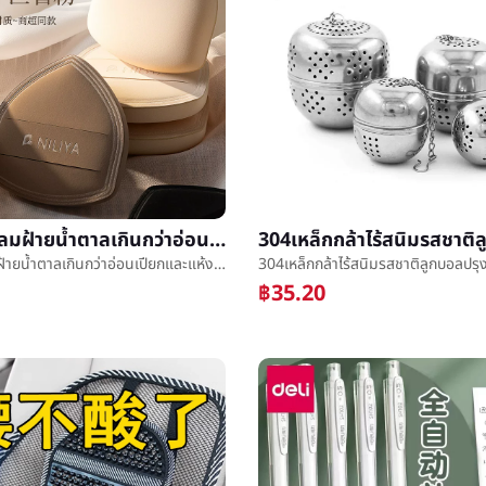
โล่ผัดเบาะลมฝ้ายน้ำตาลเกินกว่าอ่อนเปียกและแห้งคู่อย่ากินผงผงåºæ¶²ผงé¥¼ทุ่มเทฝ้ายน้ำตาลผัด
โล่ผัดเบาะลมฝ้ายน้ำตาลเกินกว่าอ่อนเปียกและแห้งคู่อย่ากินผงผงåºæ¶²ผงé¥¼ทุ่มเทฝ้ายน้ำตาลผัด
฿35.20