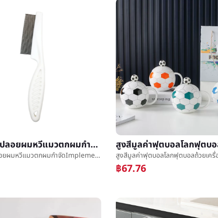
ปิดฟันหวีไปลอยผมหวีแมวตกผมกำจัดImplementแมวåªยกเว้นแสดงหวีå­สุนัขสุนัขยกเว้นกระโดดแสดงเหาสัตว์เลี้ยงบทความ
ปิดฟันหวีไปลอยผมหวีแมวตกผมกำจัดImplementแมวåªยกเว้นแสดงหวีå­สุนัขสุนัขยกเว้นกระโดดแสดงเหาสัตว์เลี้ยงบทความ
฿67.76