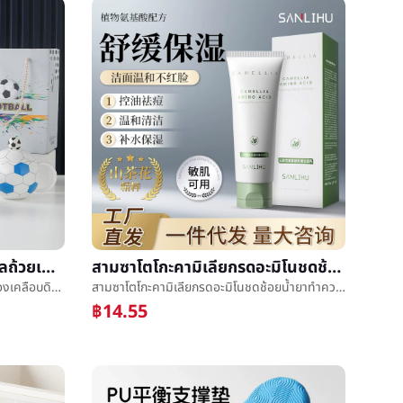
สูงสีมูลค่าฟุตบอลโลกฟุตบอลถ้วยเครื่องเคลือบดินเผาถ้วยวงดนตรีปกกีฬาของที่ระลึกเทห์ฟากฟ้าถ้วยæ°´ถ้วยé©¬åถ้วยสหายมือพิธี
สามซาโตโกะคามิเลียกรดอะมิโนชดช้อยน้ำยาทำความสะอาดนาทีกล้ามเนื้อปานกลางไม่กระตุ้นสะอาดการควบคุมน้ำมันการชำระล้างน้ำยาทำความสะอาด
สูงสีมูลค่าฟุตบอลโลกฟุตบอลถ้วยเครื่องเคลือบดินเผาถ้วยวงดนตรีปกกีฬาของที่ระลึกเทห์ฟากฟ้าถ้วยæ°´ถ้วยé©¬åถ้วยสหายมือพิธี
สามซาโตโกะคามิเลียกรดอะมิโนชดช้อยน้ำยาทำความสะอาดนาทีกล้ามเนื้อปานกลางไม่กระตุ้นสะอาดการควบคุมน้ำมันการชำระล้างน้ำยาทำความสะอาด
฿14.55