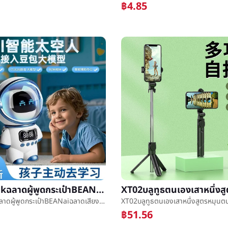
฿4.85
deepseekฉลาดผู้พูดกระเป๋าBEANaiฉลาดเสียงaiใหญ่แบบกระเป๋าBEANพูดคุยหุ่นยนต์บลูทูธเสียง
deepseekฉลาดผู้พูดกระเป๋าBEANaiฉลาดเสียงaiใหญ่แบบกระเป๋าBEANพูดคุยหุ่นยนต์บลูทูธเสียง
฿51.56