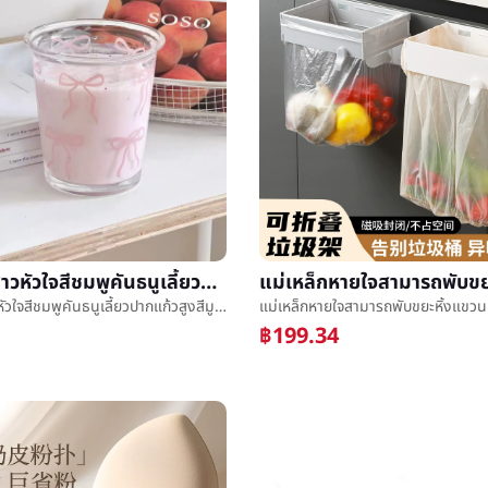
insหญิงสาวหัวใจสีชมพูคันธนูเลี้ยวปากแก้วสูงสีมูลค่าสูงæ¸©ฟางข้าวถ้วยหวานนมถ้วย
insหญิงสาวหัวใจสีชมพูคันธนูเลี้ยวปากแก้วสูงสีมูลค่าสูงæ¸©ฟางข้าวถ้วยหวานนมถ้วย
฿199.34