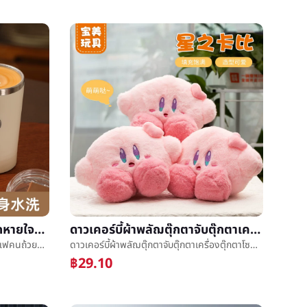
ประเทศญี่ปุ่นคนถ้วยแม่เหล็กหายใจกาแฟคนถ้วยการชาร์จไฟสะดวกสบายอย่างง่ายดายถ้วยเหล็กกล้าไร้สนิมถ้วยå­อัตโนมัติคนæ°´ถ้วย
ดาวเคอร์บี้ผ้าพลัฌตุ๊กตาจับตุ๊กตาเครื่องตุ๊กตาโซฟาหมอนหมอนวันเด็กของขวัญ
ประเทศญี่ปุ่นคนถ้วยแม่เหล็กหายใจกาแฟคนถ้วยการชาร์จไฟสะดวกสบายอย่างง่ายดายถ้วยเหล็กกล้าไร้สนิมถ้วยå­อัตโนมัติคนæ°´ถ้วย
ดาวเคอร์บี้ผ้าพลัฌตุ๊กตาจับตุ๊กตาเครื่องตุ๊กตาโซฟาหมอนหมอนวันเด็กของขวัญ
฿29.10