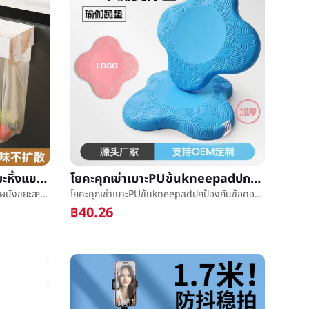
แม่เหล็กหายใจสามารถพับขยะหิ้งแขวนผนังขยะæ¡¶ที่แขวนอยู่ตู้ห้องน้ำสก์ท็อปพับชั้นวางของขยะè¢æ¯หิ้ง
โยคะคุกเข่าเบาะPUข้นkneepadปกป้องกันข้อศอกè½¯เบาะการเคลื่อนไหวแบนสนับสนุนเบาะช้าดีดกลับลื่นpuคุกเข่าเบาะ
แม่เหล็กหายใจสามารถพับขยะหิ้งแขวนผนังขยะæ¡¶ที่แขวนอยู่ตู้ห้องน้ำสก์ท็อปพับชั้นวางของขยะè¢æ¯หิ้ง
โยคะคุกเข่าเบาะPUข้นkneepadปกป้องกันข้อศอกè½¯เบาะการเคลื่อนไหวแบนสนับสนุนเบาะช้าดีดกลับลื่นpuคุกเข่าเบาะ
฿40.26