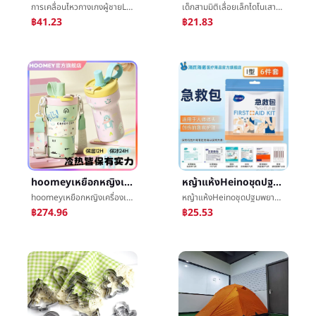
การเคลื่อนไหวกางเกงผู้ชายLeisureฤดูร้อนย่อหน้าผ้าไหมน้ำแข็งหลวมเกาหลีฉบับที่ตีพิมพ์เทรนด์หลวมตรงç­กางเกงห้านาทีกางเกงå­ชาย
เด็กสามมิติเลื่อยเล็กไดโนเสาร์สัตว์3dตะครุบมือจับจิ๊กซอว์ทารกจิ๊กซอว์บังคับก่อนโรงเรียนทำด้วยไม้ต้นเรียนรู้ของเล่น
฿41.23
฿21.83
hoomeyเหยือกหญิงเครื่องเคลือบดินเผาซับในเหยือก2025ใหม่สูงสีมูลค่านักเรียนฟางข้าวถ้วยน้ำประกันภัยน้ำแข็ง
หญ้าแห้งHeinoชุดปฐมพยาบาลการบาดเจ็บกรณีฉุกเฉินบรรจุภัณฑ์แบบพกพาครัวเรือนกลางแจ้งรถเดินทางปีนวางแผลกรณีฉุกเฉินบรรจุภัณฑ์
hoomeyเหยือกหญิงเครื่องเคลือบดินเผาซับในเหยือก2025ใหม่สูงสีมูลค่านักเรียนฟางข้าวถ้วยน้ำประกันภัยน้ำแข็ง
หญ้าแห้งHeinoชุดปฐมพยาบาลการบาดเจ็บกรณีฉุกเฉินบรรจุภัณฑ์แบบพกพาครัวเรือนกลางแจ้งรถเดินทางปีนวางแผลกรณีฉุกเฉินบรรจุภัณฑ์
฿274.96
฿25.53