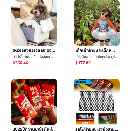
สัตว์เลี้ยงบรรจุภัณฑ์ออกแบบพกพาบรรจุภัณฑ์ความจุสูงสามารถพับระบายอากาศได้ดีแมวบรรจุภัณฑ์æ·ข้างนอกขนาดเล็กแมวåªรถæè¡บรรจุภัณฑ์
เด็กเด็กชายและเด็กหญิงฤดูร้อน2023ใหม่แยกสามารถAiboสมบัติส้มปลาฉลามชุดว่ายน้ำครีมกันแดดความเร็วแห้งในเด็กๆ
สัตว์เลี้ยงบรรจุภัณฑ์ออกแบบพกพาบรรจุภัณฑ์ความจุสูงสามารถพับระบายอากาศได้ดีแมวบรรจุภัณฑ์æ·ข้างนอกขนาดเล็กแมวåªรถæè¡บรรจุภัณฑ์
เด็กเด็กชายและเด็กหญิงฤดูร้อน2023ใหม่แยกสามารถAiboสมบัติส้มปลาฉลามชุดว่ายน้ำครีมกันแดดความเร็วแห้งในเด็กๆ
฿366.46
฿177.80
2025ปีที่ผ่านมาข้าวใหม่ปลามันซองจดหมายสีแดงæ°ปีที่ผ่านมาบุคลิกภาพความคิดสร้างสรรค์ซองจดหมายสีแดงเงินปีใหม่ออกเรือนผู้ติดตามซองจดหมายสีแดงกำไรเป็นซีลขายส่ง
รถไฟท้ายแปะรังผึ้งสามเหลี่ยมแปะçº¸เครื่องประดับหลังจากที่ไฟหน้าปกแปะèรถแปะD277เทรนด์อานิสงส์