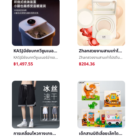
KASJมีชัยบทกวีซูนเนอร์อ่างอาบน้ำอัตโนมัตินวดฟองเท้าบาร์เรลฟองเท้าอ่างเครื่องทำความร้อนล้างเท้าอ่างการนวดกดจุดอ่างT6
Zhanสวยงามสามเท่าโปรตีนการซ่อมแซมย่อยอาหารเบาะลมน้ำค้างแข็งรากฐานBBน้ำค้างแข็งชดช้อยให้ความชุ่มชื้นแก้ไขสีรู้สึกไวกล้ามเนื้อ
KASJมีชัยบทกวีซูนเนอร์อ่างอาบน้ำอัตโนมัตินวดฟองเท้าบาร์เรลฟองเท้าอ่างเครื่องทำความร้อนล้างเท้าอ่างการนวดกดจุดอ่างT6
Zhanสวยงามสามเท่าโปรตีนการซ่อมแซมย่อยอาหารเบาะลมน้ำค้างแข็งรากฐานBBน้ำค้างแข็งชดช้อยให้ความชุ่มชื้นแก้ไขสีรู้สึกไวกล้ามเนื้อ
฿1,497.55
฿204.36
การเคลื่อนไหวกางเกงผู้ชายLeisureฤดูร้อนย่อหน้าผ้าไหมน้ำแข็งหลวมเกาหลีฉบับที่ตีพิมพ์เทรนด์หลวมตรงç­กางเกงห้านาทีกางเกงå­ชาย
เด็กสามมิติเลื่อยเล็กไดโนเสาร์สัตว์3dตะครุบมือจับจิ๊กซอว์ทารกจิ๊กซอว์บังคับก่อนโรงเรียนทำด้วยไม้ต้นเรียนรู้ของเล่น