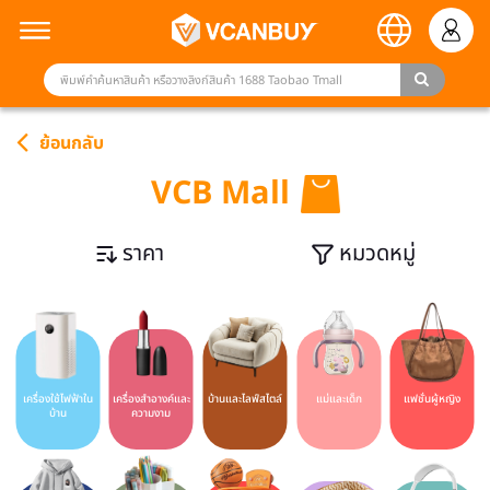
ย้อนกลับ
VCB Mall
ราคา
หมวดหมู่
เครื่องใช้ไฟฟ้าใน
เครื่องสำอางค์และ
บ้านและไลฟ์สไตล์
แม่และเด็ก
แฟชั่นผู้หญิง
บ้าน
ความงาม