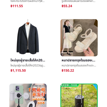
โยคะกระโปรงการผลักเบาๆฟิตเนสการเคลื่อนไหวเทนนิสกระโปรงการผลักเบาๆกางเกงขาสั้นหญิงข้ามพรมแดนฤดูร้อนความเร็วแห้งต่อต้านไปแสงโยคะกระโปรง
รูปสี่เหลี่ยมผืนผ้ารองเพศผ้าปูโต๊ะแปลงงานเทศกาลงานเลี้ยงคริสต์มาสพลาสติกอาหารผ้าโรงแรมตกอยู่ในค่ายโต๊ะกลม
฿111.55
฿55.24
ใหม่ชุดผู้ชายเสื้อโค้ท2023ฤดูใบไม้ผลิใหม่บางทำด้วยผ้าขนสัตว์งานLeisureขนสัตว์หนาKonishiแต่งตัว
หนาปลายกรุงโรมรองเท้าแตะหญิง2024ฤดูร้อนใหม่นางฟ้าลมไข่มุกน้ำค้างนิ้วเท้าแบนinsน้ำขึ้นน้ำลงLeisureรองเท้าแตะ
ใหม่ชุดผู้ชายเสื้อโค้ท2023ฤดูใบไม้ผลิใหม่บางทำด้วยผ้าขนสัตว์งานLeisureขนสัตว์หนาKonishiแต่งตัว
หนาปลายกรุงโรมรองเท้าแตะหญิง2024ฤดูร้อนใหม่นางฟ้าลมไข่มุกน้ำค้างนิ้วเท้าแบนinsน้ำขึ้นน้ำลงLeisureรองเท้าแตะ
฿1,115.50
฿150.22