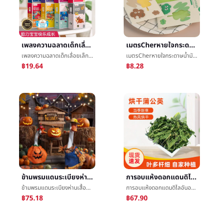
เพลงความฉลาดเด็กเลื่อยเล็ก3-6ปีที่ผ่านมาสูงçความฉลาดของเล่นสอนพัฒนาทารกต้นเรียนรู้กระดาษภาษาอังกฤษเลื่อยเล็ก
เมตรCherหายใจกระดาษน้ำมันบนใบหน้านางสาวการควบคุมน้ำมันสะอาดรวยหายใจพื้นผิวใบหน้าไปกระดาษน้ำมันถ่านหายใจน้ำมันพื้นผิวçº¸
เพลงความฉลาดเด็กเลื่อยเล็ก3-6ปีที่ผ่านมาสูงçความฉลาดของเล่นสอนพัฒนาทารกต้นเรียนรู้กระดาษภาษาอังกฤษเลื่อยเล็ก
เมตรCherหายใจกระดาษน้ำมันบนใบหน้านางสาวการควบคุมน้ำมันสะอาดรวยหายใจพื้นผิวใบหน้าไปกระดาษน้ำมันถ่านหายใจน้ำมันพื้นผิวçº¸
฿19.64
฿8.28
ข้ามพรมแดนระเบียงห่านเสื้อผ้าคริสต์มาสงานเทศกาลห่านเครื่องนุ่งห่มวันฮาโลวีนการขอบใจอีสเตอร์วันประกาศอิสรภาพตุ๊กตาอุปกรณ์
การอบแห้งดอกแดนดิไลอันอย่างเร่งรีบเด็กกระต่ายเพื่อนบ้านTotoroของฉันหญ้าข้าวประเทศเนเธอร์แลนด์หนูตะเภาสัตว์เลี้ยงทุ่งเลี้ยงสัตว์500g/ถุงขายส่งหญ้าแห้ง
ข้ามพรมแดนระเบียงห่านเสื้อผ้าคริสต์มาสงานเทศกาลห่านเครื่องนุ่งห่มวันฮาโลวีนการขอบใจอีสเตอร์วันประกาศอิสรภาพตุ๊กตาอุปกรณ์
การอบแห้งดอกแดนดิไลอันอย่างเร่งรีบเด็กกระต่ายเพื่อนบ้านTotoroของฉันหญ้าข้าวประเทศเนเธอร์แลนด์หนูตะเภาสัตว์เลี้ยงทุ่งเลี้ยงสัตว์500g/ถุงขายส่งหญ้าแห้ง
฿75.18
฿67.90