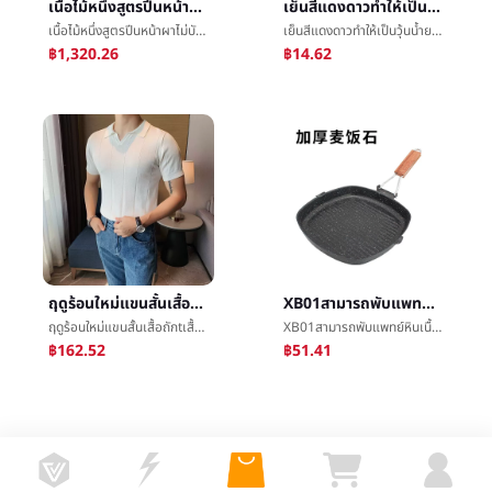
เนื้อไม้หนึ่งสูตรปีนหน้าผาไม่บัญชีปลายแผ่นดินโลกการปีนแมวแบบง่ายๆหิ้งแคปซูลมัลติฟังก์ชั่กองทุนคอลัมน์แมวโรงงาน
เย็นสีแดงดาวทำให้เป็นวุ้นน้ำยาทาเล็บสามารถเปลือกการอบแห้งหลีกเลี่ยงย่างทนฤดูร้อนMacaronสีแฟชั่นสุทธิสีแดงย่อหน้าเล็บ
เนื้อไม้หนึ่งสูตรปีนหน้าผาไม่บัญชีปลายแผ่นดินโลกการปีนแมวแบบง่ายๆหิ้งแคปซูลมัลติฟังก์ชั่กองทุนคอลัมน์แมวโรงงาน
เย็นสีแดงดาวทำให้เป็นวุ้นน้ำยาทาเล็บสามารถเปลือกการอบแห้งหลีกเลี่ยงย่างทนฤดูร้อนMacaronสีแฟชั่นสุทธิสีแดงย่อหน้าเล็บ
฿1,320.26
฿14.62
ฤดูร้อนใหม่แขนสั้นเสื้อถักtเสื้อเชิ้ตชายงานçShuaiร้อยเอาสูงPOLOเสื้อVปลอกคอการค้าต่างประเทศข้ามพรมแดนขายส่ง
XB01สามารถพับแพทย์หินเนื้อสเต็กทอดกะทะหม้อดีเหล็กริ้วไม่ติดå¹³åºหม้อก๊าซเตาเหนี่ยวนำสามารถç¨
ฤดูร้อนใหม่แขนสั้นเสื้อถักtเสื้อเชิ้ตชายงานçShuaiร้อยเอาสูงPOLOเสื้อVปลอกคอการค้าต่างประเทศข้ามพรมแดนขายส่ง
XB01สามารถพับแพทย์หินเนื้อสเต็กทอดกะทะหม้อดีเหล็กริ้วไม่ติดå¹³åºหม้อก๊าซเตาเหนี่ยวนำสามารถç¨
฿162.52
฿51.41