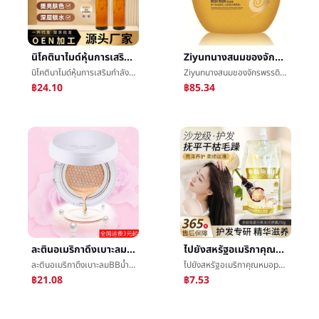
นิโคตินาไมด์หุ้นการเสริมกำลังให้ความชุ่มชื้นกล่าวถึงสดใสสีหดรูขุมขนแก้วสีเพราะนิโคตินาไมด์แก่นแท้จุดขายส่ง
Ziyunนางสนมของจักรพรรดิหอยทากหุ้นHuanสีให้ความชุ่มชื้นน้ำค้างแข็ง50gการเสริมกำลังé¢น้ำค้างแข็งผลิตภัณฑ์ดูแลผิวหญิง
นิโคตินาไมด์หุ้นการเสริมกำลังให้ความชุ่มชื้นกล่าวถึงสดใสสีหดรูขุมขนแก้วสีเพราะนิโคตินาไมด์แก่นแท้จุดขายส่ง
Ziyunนางสนมของจักรพรรดิหอยทากหุ้นHuanสีให้ความชุ่มชื้นน้ำค้างแข็ง50gการเสริมกำลังé¢น้ำค้างแข็งผลิตภัณฑ์ดูแลผิวหญิง
฿24.10
฿85.34
ละตินอเมริกาดึงเบาะลมBBน้ำค้างแข็งปกข้อบกพร่องความเหงากล่าวถึงสดใสสีให้ความชุ่มชื้นมูลนิธิเหลวCCติดความงามขาวชิ้นรุ่นขายส่ง
ไปยังสหรัฐอเมริกาคุณหมอpolypeptidesมุมโปรตีนโฟกัสผมการลดลงน้ำค้างแข็งอ่อนน้อมหล่อเลี้ยงผมä¸การซ่อมแซมร้อนย้อมæ¤ผมç´โรงงาน
ละตินอเมริกาดึงเบาะลมBBน้ำค้างแข็งปกข้อบกพร่องความเหงากล่าวถึงสดใสสีให้ความชุ่มชื้นมูลนิธิเหลวCCติดความงามขาวชิ้นรุ่นขายส่ง
ไปยังสหรัฐอเมริกาคุณหมอpolypeptidesมุมโปรตีนโฟกัสผมการลดลงน้ำค้างแข็งอ่อนน้อมหล่อเลี้ยงผมä¸การซ่อมแซมร้อนย้อมæ¤ผมç´โรงงาน
฿21.08
฿7.53