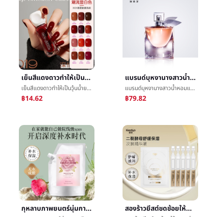
เย็นสีแดงดาวทำให้เป็นวุ้นน้ำยาทาเล็บสามารถเปลือกการอบแห้งหลีกเลี่ยงย่างทนฤดูร้อนMacaronสีแฟชั่นสุทธิสีแดงย่อหน้าเล็บ
แบรนด์บุหงานางสาวน้ำหอมแสงธูปสเปรย์สูงพักธูปหญิงถ่ายภาพต่อเนื่องย่อหน้าชนกลุ่มน้อยขนาดเล็กน้ำหอมขายส่ง
เย็นสีแดงดาวทำให้เป็นวุ้นน้ำยาทาเล็บสามารถเปลือกการอบแห้งหลีกเลี่ยงย่างทนฤดูร้อนMacaronสีแฟชั่นสุทธิสีแดงย่อหน้าเล็บ
แบรนด์บุหงานางสาวน้ำหอมแสงธูปสเปรย์สูงพักธูปหญิงถ่ายภาพต่อเนื่องย่อหน้าชนกลุ่มน้อยขนาดเล็กน้ำหอมขายส่ง
฿14.62
฿79.82
กุหลาบภาพยนตร์นุ่มการเสริมกำลังให้ความชุ่มชื้นสะอาดหน้ากากหญิงกล่าวถึงสดใสสีปรับปรุงสิวเจลความงามภาพยนตร์นุ่มç²
สองร้าวยีสต์ชดช้อยให้ความชุ่มชื้นการเสริมกำลังแก่นแท้การซ่อมแซมรองโยนมีชีวิตความงามชำนาญสำหรับจุดขายส่ง