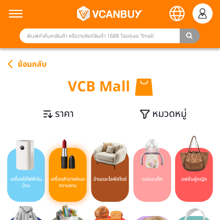
ย้อนกลับ
VCB Mall
ราคา
หมวดหมู่
เครื่องใช้ไฟฟ้าใน
เครื่องสำอางค์และ
บ้านและไลฟ์สไตล์
แม่และเด็ก
แฟชั่นผู้หญิง
บ้าน
ความงาม