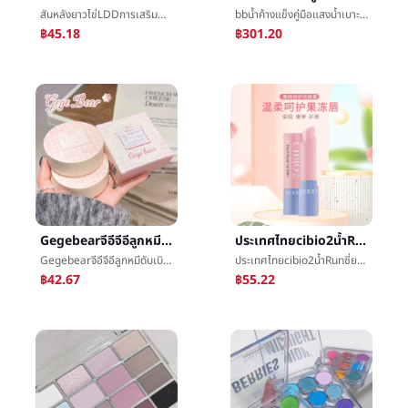
สันหลังยาวไข่LDDการเสริมกำลังให้ความชุ่มชื้นครีมทาหน้า55gไซลิทอลการเสริมกำลังäº®ผิวบนใบหน้าพยาบาลน้ำค้างแข็งสันหลังยาวäººมังสวิรัติสีครีมทาหน้า
bbน้ำค้างแข็งคู่มือแสงน้ำเบาะลมห่วงโซ่โรงละครโดยธรรมชาติบางความชื้นมูลนิธิเหลวปกข้อบกพร่องทนไม่เวิกแต่งหน้าหญิงตั้งครรภ์ที่มีอยู่
฿45.18
฿301.20
Gegebearจีอีจีอีลูกหมีดับเบิลผงเบาะลมถือแต่งหน้าโดยธรรมชาติไม่จางหายเบาะลมผงดับเบิลออกแบบ
ประเทศไทยcibio2น้ำRunซี่ยกลิปบาล์มน้ำèæ¡ย่อยอาหารการซ่อมแซมโปร่งใสไม่มีสีสถานะของแข็งโฟร์ซีซั่นส์สากล
Gegebearจีอีจีอีลูกหมีดับเบิลผงเบาะลมถือแต่งหน้าโดยธรรมชาติไม่จางหายเบาะลมผงดับเบิลออกแบบ
ประเทศไทยcibio2น้ำRunซี่ยกลิปบาล์มน้ำèæ¡ย่อยอาหารการซ่อมแซมโปร่งใสไม่มีสีสถานะของแข็งโฟร์ซีซั่นส์สากล
฿42.67
฿55.22