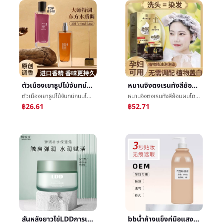
ตัวเมืองเขาธูปไม้จันทน์ถนนไม้จันทน์ธูปเนื้อไม้ธูปæ°´50mlทนแสงธูปæ°´การทำสมาธิวัดçธูปการค้าต่างประเทศข้ามพรมแดนธูปæ°´
หนานจิงตงเรนทังสีย้อมผมโดยธรรมชาติส่วนผสมปานกลางไม่กระตุ้นหล่อเลี้ยงผมความปลอดภัยสุขภาพหญิงตั้งครรภ์ที่มีอยู่
ตัวเมืองเขาธูปไม้จันทน์ถนนไม้จันทน์ธูปเนื้อไม้ธูปæ°´50mlทนแสงธูปæ°´การทำสมาธิวัดçธูปการค้าต่างประเทศข้ามพรมแดนธูปæ°´
หนานจิงตงเรนทังสีย้อมผมโดยธรรมชาติส่วนผสมปานกลางไม่กระตุ้นหล่อเลี้ยงผมความปลอดภัยสุขภาพหญิงตั้งครรภ์ที่มีอยู่
฿26.61
฿52.71
สันหลังยาวไข่LDDการเสริมกำลังให้ความชุ่มชื้นครีมทาหน้า55gไซลิทอลการเสริมกำลังäº®ผิวบนใบหน้าพยาบาลน้ำค้างแข็งสันหลังยาวäººมังสวิรัติสีครีมทาหน้า
bbน้ำค้างแข็งคู่มือแสงน้ำเบาะลมห่วงโซ่โรงละครโดยธรรมชาติบางความชื้นมูลนิธิเหลวปกข้อบกพร่องทนไม่เวิกแต่งหน้าหญิงตั้งครรภ์ที่มีอยู่