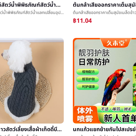
พิพิธภัณฑ์สัตว์น้ำพิพิธภัณฑ์สัตว์น้ำแลกเปลี่ยนอุปกรณ์น้ำฟางข้าวแลกเปลี่ยนน้ำหายใจโถชักโครกด้วยมือกดแลกเปลี่ยนอุปกรณ์น้ำพิพิธภัณฑ์สัตว์น้ำç®±สะอาดเครื่องมือ
พิพิธภัณฑ์สัตว์น้ำพิพิธภัณฑ์สัตว์น้ำแลกเปลี่ยนอุปกรณ์น้ำฟางข้าวแลกเปลี่ยนน้ำหายใจโถชักโครกด้วยมือกดแลกเปลี่ยนอุปกรณ์น้ำพิพิธภัณฑ์สัตว์น้ำç®±สะอาดเครื่องมือ
฿11.04
ใหม่ฤดูหนาวสัตว์เลี้ยงเสื้อผ้าเท็ดดี้บีแบกกองทุนเสื้อผ้าเสื้อถักข้ามพรมแดนLeisureอบอุ่นสุนัขสุนัขเสื้อผ้า