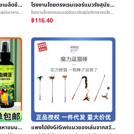
ต้นกล้าเสียออกราคาเต็มสุนัขเมล็ดข้าวสุนัขอาหารåæ¹¿เมล็ดข้าวขนาดเล็กสุนัขฮิโรมิเท็ดดี้อาหารหลักถังbaggedสุนัขข้าวอาหารหลัก
โรงงานโดยตรงเรนเจอร์แมวรังสุนัขรังกลางแจ้งกันน้ำสัตว์เลี้ยงรังแมววิลล่าสุนัขบ้านสามารถทนต่อการชักแมวåªสุนัขบ้าน
ต้นกล้าเสียออกราคาเต็มสุนัขเมล็ดข้าวสุนัขอาหารåæ¹¿เมล็ดข้าวขนาดเล็กสุนัขฮิโรมิเท็ดดี้อาหารหลักถังbaggedสุนัขข้าวอาหารหลัก
โรงงานโดยตรงเรนเจอร์แมวรังสุนัขรังกลางแจ้งกันน้ำสัตว์เลี้ยงรังแมววิลล่าสุนัขบ้านสามารถทนต่อการชักแมวåªสุนัขบ้าน
฿116.40
นกแก้วแยกย้ายกันไปสเปรย์เหาขนนกè¨นกใช้ในหลอดทดลองสเปรย์สเปรย์สุทธิไปกลิ่นแปลกๆนกเล็กชนิดหนึ่งนกใช้prebioticsแบคทีเรีย
แพงไปยังGiGwiแมวของเล่นจากสวัสดีแซวแมวติดสิ่งประดิษฐ์ขนนกต้านทานกัดยกแมวเด็กแมวสัตว์เลี้ยงเล็กแมวåªบทความ