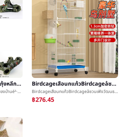
หม้อดินกุ้งบ้านราศีพิจิกé±¼กุ้งหลีกเลี่ยงบ้านé²·ถังจำลองหินé±¼กุ้งวางไข่พิพิธภัณฑ์สัตว์น้ำพิพิธภัณฑ์สัตว์น้ำเครื่องประดับ
Birdcageเสือนกแก้วBirdcageå­ซวนเฟิงวัฒนธรรมดอกพีโอะนิพระมหากษัตริย์จำนวนวิลล่าเล็กไข่มุกบ้านช่องว่างทุ่มเทชนิดใหม่
หม้อดินกุ้งบ้านราศีพิจิกé±¼กุ้งหลีกเลี่ยงบ้านé²·ถังจำลองหินé±¼กุ้งวางไข่พิพิธภัณฑ์สัตว์น้ำพิพิธภัณฑ์สัตว์น้ำเครื่องประดับ
Birdcageเสือนกแก้วBirdcageå­ซวนเฟิงวัฒนธรรมดอกพีโอะนิพระมหากษัตริย์จำนวนวิลล่าเล็กไข่มุกบ้านช่องว่างทุ่มเทชนิดใหม่
฿276.45