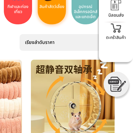
กีฬาและท่อง
สินค้าสัตว์เลี้ยง
อุปกรณ์
เที่ยว
อิเล็กทรอนิกส์
บิลขนส่ง
และแกดเจ็ต
ตะกร้าสินค้า
เรียงลำดับราคา