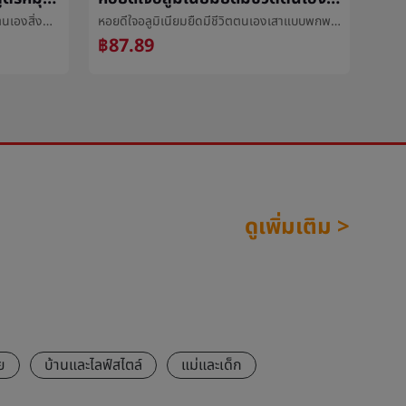
XT02บลูทูธตนเองเสาหนึ่งสูตรหมุนตนเองสิ่งประดิษฐ์โทรศัพท์สากลวีดีโอมีชีวิตขาตั้งตนเองเสา
หอยดีใจอลูมิเนียมยืดมีชีวิตตนเองเสาแบบพกพาโทรศัพท์ถ่ายภาพการถ่ายภาพขยายออกเสามือถือถ่ายภาพยืนเสา
฿87.89
฿2
ดูเพิ่มเติม >
ย
บ้านและไลฟ์สไตล์
แม่และเด็ก