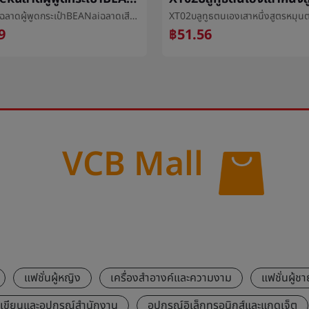
deepseekฉลาดผู้พูดกระเป๋าBEANaiฉลาดเสียงaiใหญ่แบบกระเป๋าBEANพูดคุยหุ่นยนต์บลูทูธเสียง
9
฿51.56
VCB Mall
แฟชั่นผู้หญิง
เครื่องสำอางค์และความงาม
แฟชั่นผู้ชา
องเขียนและอุปกรณ์สำนักงาน
อุปกรณ์อิเล็กทรอนิกส์และแกดเจ็ต