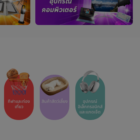
กีฬาและท่อง
สินค้าสัตว์เลี้ยง
อุปกรณ์
เที่ยว
อิเล็กทรอนิกส์
และแกดเจ็ต