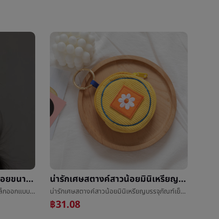
สีเงินสี่เหลี่ยมต่างหูชนกลุ่มน้อยขนาดเล็กออกแบบความรู้สึกอารมณ์สูงบรรยากาศหญิงสีเงินหูวงกลม2021ปีที่ผ่านมาใหม่น้ำขึ้นน้ำลงหูé¥°
น่ารักเศษสตางค์สาวน้อยมินิเหรียญบรรจุภัณฑ์เย็บปักถักร้อยเล็กแขวนอุปกรณ์บรรจุภัณฑ์เกาหลีinsมือเอาญี่ปุ่นแพ็กเกจถุง
สีเงินสี่เหลี่ยมต่างหูชนกลุ่มน้อยขนาดเล็กออกแบบความรู้สึกอารมณ์สูงบรรยากาศหญิงสีเงินหูวงกลม2021ปีที่ผ่านมาใหม่น้ำขึ้นน้ำลงหูé¥°
น่ารักเศษสตางค์สาวน้อยมินิเหรียญบรรจุภัณฑ์เย็บปักถักร้อยเล็กแขวนอุปกรณ์บรรจุภัณฑ์เกาหลีinsมือเอาญี่ปุ่นแพ็กเกจถุง
฿31.08