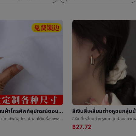
ขาวผ้าพลัฌผ้าโทรศัพท์อุปกรณ์ตอบโต้เครื่องเพชรพลอยตู้โชว์æ¡ผ้าå«ผ้าvillusแผงลอยผ้าถ่ายภาพèæ¯ผ้า
ขาวผ้าพลัฌผ้าโทรศัพท์อุปกรณ์ตอบโต้เครื่องเพชรพลอยตู้โชว์æ¡ผ้าå«ผ้าvillusแผงลอยผ้าถ่ายภาพèæ¯ผ้า
฿27.72