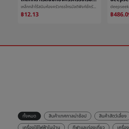
เล็บเก็บเรื่องผลิตภัณฑ์สุดท้ายบรรจุภัณฑ์กล่องINSลมชั้นวางของกล่องแต่งตัวเกราะชั้นวางของกล่องโปร่งใสเกราะçกล่องขายส่ง
เหล็กกล้าไร้สนิมห้องครัวกรรไกรมัลติฟังก์ชั่ครัวเรือนเหล็กกล้าไร้สนิมกรรไกรไก่กระดูกกรรไกรเมล็ดถั่ววอลนัทå¤¹กรรไกร
฿12.13
฿486.0
ทั้งหมด
สินค้าเทศกาลน่าช้อป
สินค้าสัตว์เลี้ยง
เครื่องใช้ไฟฟ้าในบ้าน
กีฬาและท่องเที่ยว
เครื่