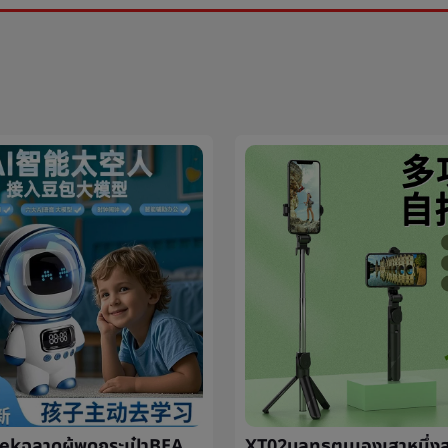
deepseekฉลาดผู้พูดกระเป๋าBEANaiฉลาดเสียงaiใหญ่แบบกระเป๋าBEANพูดคุยหุ่นยนต์บลูทูธเสียง