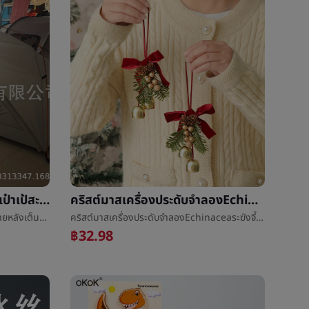
เกินกว่าแสงดับเบิลเต็นท์กระเป๋าเป้สะพายหลังเต็นท์ï¼แรดแสงéแคมป์ปิ้งเต็นท์ï¼ดับเบิลเกินกว่าแสงเสาเต็นท์
คริสต์มาสเครื่องประดับจำลองEchinaceaระฆังจี้คริสต์มาสรถแขวนผลไม้เล็กๆเถาวัลย์วงกลมเล็กพวงมาลัยนางแกรี่เล็กพวงมาลัย
เกินกว่าแสงดับเบิลเต็นท์กระเป๋าเป้สะพายหลังเต็นท์ï¼แรดแสงéแคมป์ปิ้งเต็นท์ï¼ดับเบิลเกินกว่าแสงเสาเต็นท์
คริสต์มาสเครื่องประดับจำลองEchinaceaระฆังจี้คริสต์มาสรถแขวนผลไม้เล็กๆเถาวัลย์วงกลมเล็กพวงมาลัยนางแกรี่เล็กพวงมาลัย
฿32.98