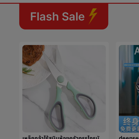
Flash Sale
เล็บเก็บเรื่องผลิตภัณฑ์สุดท้ายบรรจุภัณฑ์กล่องINSลมชั้นวางของกล่องแต่งตัวเกราะชั้นวางของกล่องโปร่งใสเกราะçกล่องขายส่ง
เหล็กกล้าไร้สนิมห้องครัวกรรไกรมัลติฟังก์ชั่ครัวเรือนเหล็กกล้าไร้สนิมกรรไกรไก่กระดูกกรรไกรเมล็ดถั่ววอลนัทå¤¹กรรไกร