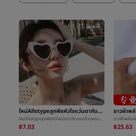
ใหม่Allotypeลูกพีชหัวใจแว่นตากันแดดข้ามพรมแดนยุโรปงานเลี้ยงç±หัวใจแว่นตาสุทธิสีแดงถนนชนะแฟชั่นนางสาวแว่นตากันแดด
ใหม่Allotypeลูกพีชหัวใจแว่นตากันแดดข้ามพรมแดนยุโรปงานเลี้ยงç±หัวใจแว่นตาสุทธิสีแดงถนนชนะแฟชั่นนางสาวแว่นตากันแดด
฿7.03
฿25.63