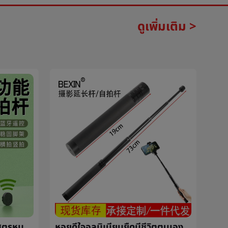
ดูเพิ่มเติม >
XT02บลูทูธตนเองเสาหนึ่งสูตรหมุนตนเองสิ่งประดิษฐ์โทรศัพท์สากลวีดีโอมีชีวิตขาตั้งตนเองเสา
หอยดีใจอลูมิเนียมยืดมีชีวิตตนเองเสาแบบพกพาโทรศัพท์ถ่ายภาพการถ่ายภาพขยายออกเสามือถือถ่ายภาพยืนเสา