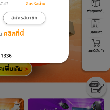
ลืมรหัสผ่าน
ันไว้
พัสดุของฉัน
สมัครสมาชิก
คลิกที่นี่
บิลขนส่ง
าน
ตะกร้าสินค้า
1336