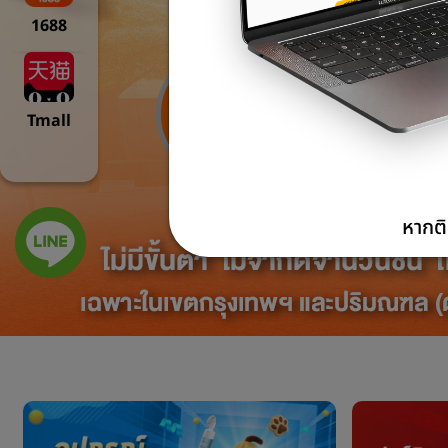
1688
Tmall
หากติ