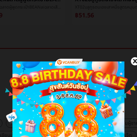
deepseekฉลาดผู้พูดกระเป๋าBEANaiฉลาดเสียงaiใหญ่แบบกระเป๋าBEANพูดคุยหุ่นยนต์บลูทูธเสียง
9
฿51.56
VCB Mall
แฟชั่นผู้หญิง
เครื่องสำอางค์และความงาม
แฟชั่นผู้ชา
องเขียนและอุปกรณ์สำนักงาน
อุปกรณ์อิเล็กทรอนิกส์และแกดเจ็ต