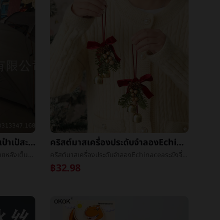
เกินกว่าแสงดับเบิลเต็นท์กระเป๋าเป้สะพายหลังเต็นท์ï¼แรดแสงéแคมป์ปิ้งเต็นท์ï¼ดับเบิลเกินกว่าแสงเสาเต็นท์
คริสต์มาสเครื่องประดับจำลองEchinaceaระฆังจี้คริสต์มาสรถแขวนผลไม้เล็กๆเถาวัลย์วงกลมเล็กพวงมาลัยนางแกรี่เล็กพวงมาลัย
เกินกว่าแสงดับเบิลเต็นท์กระเป๋าเป้สะพายหลังเต็นท์ï¼แรดแสงéแคมป์ปิ้งเต็นท์ï¼ดับเบิลเกินกว่าแสงเสาเต็นท์
คริสต์มาสเครื่องประดับจำลองEchinaceaระฆังจี้คริสต์มาสรถแขวนผลไม้เล็กๆเถาวัลย์วงกลมเล็กพวงมาลัยนางแกรี่เล็กพวงมาลัย
฿32.98