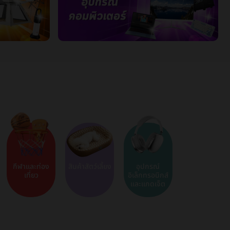
กีฬาและท่อง
สินค้าสัตว์เลี้ยง
อุปกรณ์
เที่ยว
อิเล็กทรอนิกส์
และแกดเจ็ต