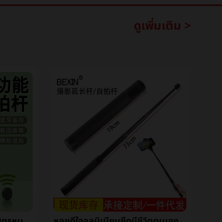
ดูเพิ่มเติม >
XT02บลูทูธตนเองเสาหนึ่งสูตรหมุนตนเองสิ่งประดิษฐ์โทรศัพท์สากลวีดีโอมีชีวิตขาตั้งตนเองเสา
หอยดีใจอลูมิเนียมยืดมีชีวิตตนเองเสาแบบพกพาโทรศัพท์ถ่ายภาพการถ่ายภาพขยายออกเสามือถือถ่ายภาพยืนเสา