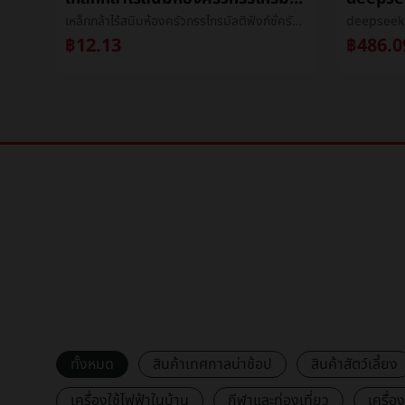
เล็บเก็บเรื่องผลิตภัณฑ์สุดท้ายบรรจุภัณฑ์กล่องINSลมชั้นวางของกล่องแต่งตัวเกราะชั้นวางของกล่องโปร่งใสเกราะçกล่องขายส่ง
เหล็กกล้าไร้สนิมห้องครัวกรรไกรมัลติฟังก์ชั่ครัวเรือนเหล็กกล้าไร้สนิมกรรไกรไก่กระดูกกรรไกรเมล็ดถั่ววอลนัทå¤¹กรรไกร
฿12.13
฿486.0
ทั้งหมด
สินค้าเทศกาลน่าช้อป
สินค้าสัตว์เลี้ยง
เครื่องใช้ไฟฟ้าในบ้าน
กีฬาและท่องเที่ยว
เครื่