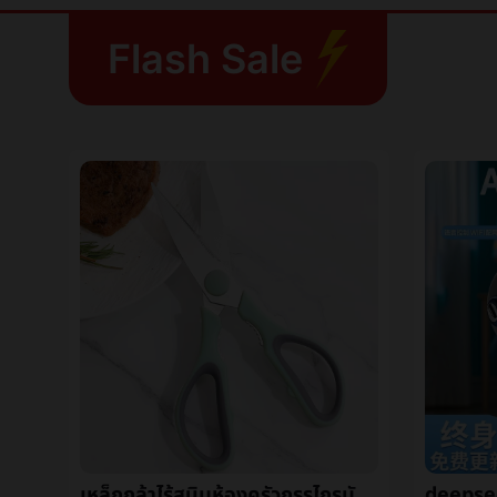
Flash Sale
เล็บเก็บเรื่องผลิตภัณฑ์สุดท้ายบรรจุภัณฑ์กล่องINSลมชั้นวางของกล่องแต่งตัวเกราะชั้นวางของกล่องโปร่งใสเกราะçกล่องขายส่ง
เหล็กกล้าไร้สนิมห้องครัวกรรไกรมัลติฟังก์ชั่ครัวเรือนเหล็กกล้าไร้สนิมกรรไกรไก่กระดูกกรรไกรเมล็ดถั่ววอลนัทå¤¹กรรไกร