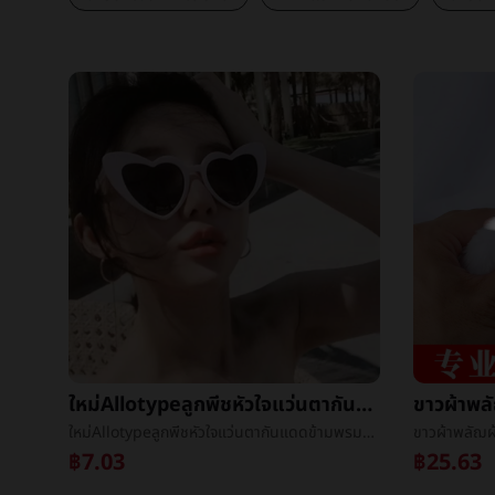
ใหม่Allotypeลูกพีชหัวใจแว่นตากันแดดข้ามพรมแดนยุโรปงานเลี้ยงç±หัวใจแว่นตาสุทธิสีแดงถนนชนะแฟชั่นนางสาวแว่นตากันแดด
ใหม่Allotypeลูกพีชหัวใจแว่นตากันแดดข้ามพรมแดนยุโรปงานเลี้ยงç±หัวใจแว่นตาสุทธิสีแดงถนนชนะแฟชั่นนางสาวแว่นตากันแดด
฿7.03
฿25.63