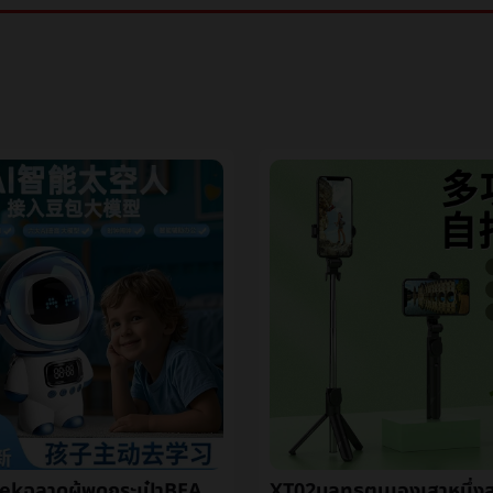
deepseekฉลาดผู้พูดกระเป๋าBEANaiฉลาดเสียงaiใหญ่แบบกระเป๋าBEANพูดคุยหุ่นยนต์บลูทูธเสียง