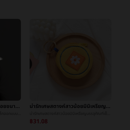
สีเงินสี่เหลี่ยมต่างหูชนกลุ่มน้อยขนาดเล็กออกแบบความรู้สึกอารมณ์สูงบรรยากาศหญิงสีเงินหูวงกลม2021ปีที่ผ่านมาใหม่น้ำขึ้นน้ำลงหูé¥°
น่ารักเศษสตางค์สาวน้อยมินิเหรียญบรรจุภัณฑ์เย็บปักถักร้อยเล็กแขวนอุปกรณ์บรรจุภัณฑ์เกาหลีinsมือเอาญี่ปุ่นแพ็กเกจถุง
สีเงินสี่เหลี่ยมต่างหูชนกลุ่มน้อยขนาดเล็กออกแบบความรู้สึกอารมณ์สูงบรรยากาศหญิงสีเงินหูวงกลม2021ปีที่ผ่านมาใหม่น้ำขึ้นน้ำลงหูé¥°
น่ารักเศษสตางค์สาวน้อยมินิเหรียญบรรจุภัณฑ์เย็บปักถักร้อยเล็กแขวนอุปกรณ์บรรจุภัณฑ์เกาหลีinsมือเอาญี่ปุ่นแพ็กเกจถุง
฿31.08