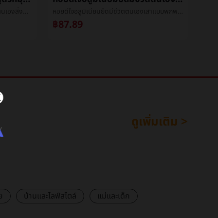
XT02บลูทูธตนเองเสาหนึ่งสูตรหมุนตนเองสิ่งประดิษฐ์โทรศัพท์สากลวีดีโอมีชีวิตขาตั้งตนเองเสา
หอยดีใจอลูมิเนียมยืดมีชีวิตตนเองเสาแบบพกพาโทรศัพท์ถ่ายภาพการถ่ายภาพขยายออกเสามือถือถ่ายภาพยืนเสา
฿87.89
฿2
ดูเพิ่มเติม >
ย
บ้านและไลฟ์สไตล์
แม่และเด็ก