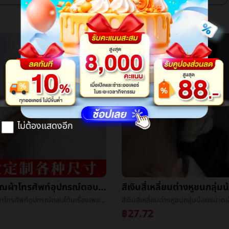
ไม่ต้องแสดงอีก
ขาวผ้าพลัฌผ้าโทรศัพท์อุปกรณ์ตอบโต้เครื่องเพชรพลอยตู้โชว์æ¡ผ้าå«ผ้าvillusแผงลอยผ้าถ่ายภาพèæ¯ผ้า
ขาวผ้าพลัฌผ้าโทรศัพท์อุปกรณ์ตอบโต้เครื่องเพชรพลอยตู้โชว์æ¡ผ้าå«ผ้าvillusแผงลอยผ้าถ่ายภาพèæ¯ผ้า
฿27.72