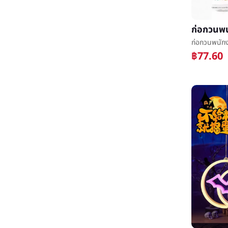
฿77.60