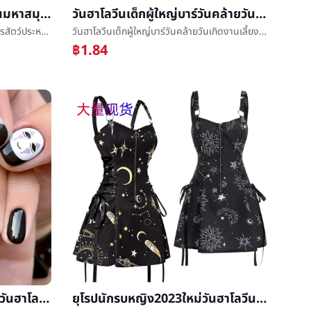
วันฮาโลวีนฤดูร้อนที่รักใคร่วันมหาสมุทรสัตว์ประหลาดseamonsterเด็กแสดงเสื้อผ้าLucaงานรื่นเริงเสื้อผ้าè£
วันฮาโลวีนเด็กผู้ใหญ่บาร์วันคล้ายวันเกิดงานเลี้ยงกระดาษpartyโจรสลัดกระทู้ก่อนโรงเรียนกระดาษฝาครอบโจรสลัดฝาครอบแว่นตา
วันฮาโลวีนฤดูร้อนที่รักใคร่วันมหาสมุทรสัตว์ประหลาดseamonsterเด็กแสดงเสื้อผ้าLucaงานรื่นเริงเสื้อผ้าè£
วันฮาโลวีนเด็กผู้ใหญ่บาร์วันคล้ายวันเกิดงานเลี้ยงกระดาษpartyโจรสลัดกระทู้ก่อนโรงเรียนกระดาษฝาครอบโจรสลัดฝาครอบแว่นตา
฿1.84
ยุโรปการ์ตูนแต่งตัวเกราะสั้นวันฮาโลวีนทำแปลกเท็จæเกราะปะถอดได้24แผ่นç¾เกราะเกราะแผ่นขายส่ง
ยุโรปนักรบหญิง2023ใหม่วันฮาโลวีนการพิมพ์หนังสติ๊กน้ำค้างด้านหลังเซ็กซี่เงินได้เอวAแบบอักษรมินิแต่งตัว