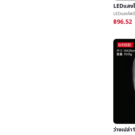
฿96.52