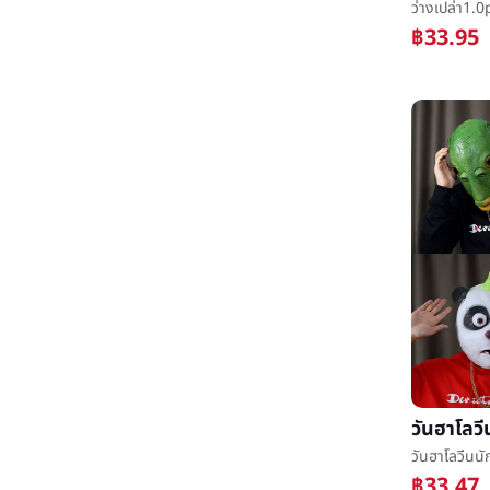
฿33.95
฿33.47