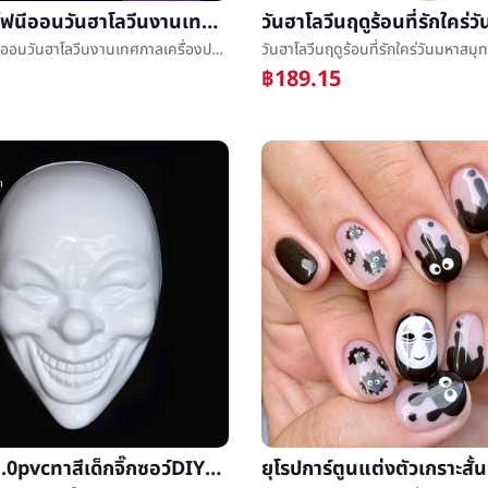
LEDแสงไฟนีออนวันฮาโลวีนงานเทศกาลเครื่องประดับโรแมนติกบรรยากาศแสงแสงฟักทองแมงมุมผีเครื่องประดับบรรยากาศแสง
LEDแสงไฟนีออนวันฮาโลวีนงานเทศกาลเครื่องประดับโรแมนติกบรรยากาศแสงแสงฟักทองแมงมุมผีเครื่องประดับบรรยากาศแสง
฿189.15
ว่างเปล่า1.0pvcทาสีเด็กจิ๊กซอว์DIYหน้ากากคู่มือEVAสัตว์เดรัจฉานแต่งตัวกะโหลกศีรษะผลิตการเรียนรู้วัสดุ