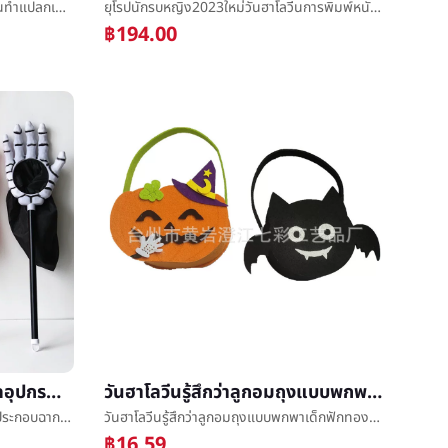
ยุโรปการ์ตูนแต่งตัวเกราะสั้นวันฮาโลวีนทำแปลกเท็จæเกราะปะถอดได้24แผ่นç¾เกราะเกราะแผ่นขายส่ง
ยุโรปนักรบหญิง2023ใหม่วันฮาโลวีนการพิมพ์หนังสติ๊กน้ำค้างด้านหลังเซ็กซี่เงินได้เอวAแบบอักษรมินิแต่งตัว
฿194.00
วันฮาโลวีนเด็กสนทนาน้ำตาลอุปกรณ์ประกอบฉากวันฮาโลวีนใหม่ปาล์มกะโหลกศีรษะน้ำตาลæกระสอบปาล์มฟักทองถุงขายส่ง
วันฮาโลวีนรู้สึกว่าลูกอมถุงแบบพกพาเด็กฟักทองถุงสนทนาน้ำตาลแบบพกพาบาร์เรลวันฮาโลวีนเครื่องประดับอุปกรณ์ประกอบฉากลูกอมตะกร้า
วันฮาโลวีนเด็กสนทนาน้ำตาลอุปกรณ์ประกอบฉากวันฮาโลวีนใหม่ปาล์มกะโหลกศีรษะน้ำตาลæกระสอบปาล์มฟักทองถุงขายส่ง
วันฮาโลวีนรู้สึกว่าลูกอมถุงแบบพกพาเด็กฟักทองถุงสนทนาน้ำตาลแบบพกพาบาร์เรลวันฮาโลวีนเครื่องประดับอุปกรณ์ประกอบฉากลูกอมตะกร้า
฿16.59