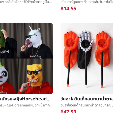
ว่างเปล่า1.0pvcทาสีเด็กจิ๊กซอว์DIYหน้ากากคู่มือEVAสัตว์เดรัจฉานแต่งตัวกะโหลกศีรษะผลิตการเรียนรู้วัสดุ
฿14.55
วันฮาโลวีนนักรบหญิงHorseheadหมวกหน้ากากหน้ากากคริสต์มาสสัตว์ฮ้าตำรวจท้องถิ่นสุนัขหมูลิงอุรังอุตังตูดหัวอุปกรณ์ประกอบฉาก
วันฮาโลวีนนักรบหญิงHorseheadหมวกหน้ากากหน้ากากคริสต์มาสสัตว์ฮ้าตำรวจท้องถิ่นสุนัขหมูลิงอุรังอุตังตูดหัวอุปกรณ์ประกอบฉาก
฿47.53