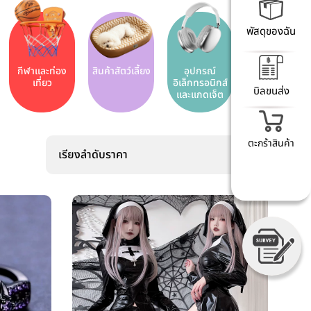
พัสดุของฉัน
กีฬาและท่อง
สินค้าสัตว์เลี้ยง
อุปกรณ์
เที่ยว
อิเล็กทรอนิกส์
บิลขนส่ง
และแกดเจ็ต
ตะกร้าสินค้า
เรียงลำดับราคา