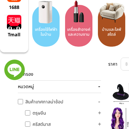
1688
เครื่องใช้ไฟฟ้า
เครื่องสำอางค์
บ้านและไลฟ์
ในบ้าน
และความงาม
สไตล์
Tmall
ราคา
ตัวกรอง
หมวดหมู่
สินค้าเทศกาลน่าช้อป
ตรุษจีน
คริสต์มาส