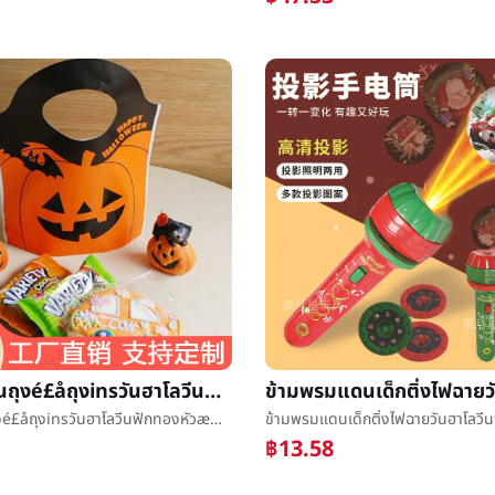
ลูกอมก้อนถุงé£åถุงinsวันฮาโลวีนฟักทองหัวææถุงฟักทองกำå£ถุงผีèå¿ถุง
ลูกอมก้อนถุงé£åถุงinsวันฮาโลวีนฟักทองหัวææถุงฟักทองกำå£ถุงผีèå¿ถุง
฿13.58