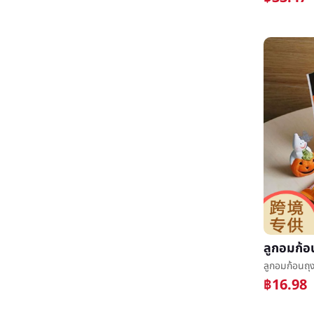
฿16.98