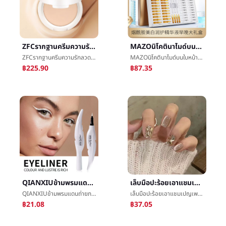
ZFCรากฐานครีมความรักลวดé®çครีมการควบคุมน้ำมันถือแต่งหน้ารากฐานbbน้ำค้างแข็งccน้ำค้างแข็งให้ความชุ่มชื้นเปลือยแต่งหน้ารากฐานæ¶²รากฐานน้ำค้างแข็ง
MAZOนิโคตินาไมด์บนใบหน้าแก่นแท้ไม่ช้าก็เร็วบรรจุกล่องการเสริมกำลังให้ความชุ่มชื้นความงามปลอดภัยขวดผลิตภัณฑ์ดูแลผิวตั้งขายส่ง
ZFCรากฐานครีมความรักลวดé®çครีมการควบคุมน้ำมันถือแต่งหน้ารากฐานbbน้ำค้างแข็งccน้ำค้างแข็งให้ความชุ่มชื้นเปลือยแต่งหน้ารากฐานæ¶²รากฐานน้ำค้างแข็ง
MAZOนิโคตินาไมด์บนใบหน้าแก่นแท้ไม่ช้าก็เร็วบรรจุกล่องการเสริมกำลังให้ความชุ่มชื้นความงามปลอดภัยขวดผลิตภัณฑ์ดูแลผิวตั้งขายส่ง
฿225.90
฿87.35
QIANXIUข้ามพรมแดนถ่ายภาพต่อเนื่องย่อหน้าแต่งหน้าขาวเครื่องสำอางทาหนังตาไม่กำลังออกดอกเสาดีความเร็วแห้งสีสายตาของเหลวขายส่ง
เล็บมือปะร้อยเอาแชมเปญเพชรสีเงินแฟลชแต่งตัวสูตรเล็บมือปะเล็บแผ่นคู่มือแต่งตัวเกราะ
QIANXIUข้ามพรมแดนถ่ายภาพต่อเนื่องย่อหน้าแต่งหน้าขาวเครื่องสำอางทาหนังตาไม่กำลังออกดอกเสาดีความเร็วแห้งสีสายตาของเหลวขายส่ง
เล็บมือปะร้อยเอาแชมเปญเพชรสีเงินแฟลชแต่งตัวสูตรเล็บมือปะเล็บแผ่นคู่มือแต่งตัวเกราะ
฿21.08
฿37.05