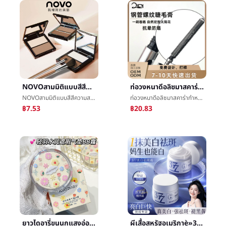
NOVOสามมิติแบบสีสีความสามารถในการซ่อมแผ่นความสามารถในการซ่อมไฮไลท์หนึ่งแผ่นใบหน้ากล่าวถึงสดใสจมูกเงาé´เงาผงแต่งหน้า
ท่อวงหนาดีอลิซมาสคาร่ากำหนดOEMโรงงานโดยธรรมชาติปริมาณอลิซขนตาทนแบบแผนไม่กำลังออกดอก
NOVOสามมิติแบบสีสีความสามารถในการซ่อมแผ่นความสามารถในการซ่อมไฮไลท์หนึ่งแผ่นใบหน้ากล่าวถึงสดใสจมูกเงาé´เงาผงแต่งหน้า
ท่อวงหนาดีอลิซมาสคาร่ากำหนดOEMโรงงานโดยธรรมชาติปริมาณอลิซขนตาทนแบบแผนไม่กำลังออกดอก
฿7.53
฿20.83
ยาวไดอารี่ขนนกแสงอ่อนหมอกเบาะBBน้ำค้างแข็งน้ำกำไรให้ความชุ่มชื้นปกข้อบกพร่องง่ายเวิกแต่งหน้าง่ายบัตรผงæ°เบาะBBน้ำค้างแข็ง
ผีเสื้อสหรัฐอเมริกาè»377สหรัฐอเมริกาç½ครีมFreckleการเสริมกำลังให้ความชุ่มชื้นนิโคตินาไมด์แสงจุดย่อยอาหารครีมทาหน้าแสงåè²จุดกล่าวถึงสดใสผิว