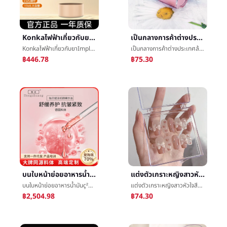
Konkaไฟฟ้าเกี่ยวกับยาImplementสีแดงเล็กกระแสไฟฟ้าการนำเข้าช็อกนวดตราสารผลิตภัณฑ์ดูแลเส้นผมไฟฟ้าถลกหนังหัวเกี่ยวกับยาImplement
เป็นกลางการค้าต่างประเทศล้างสดใสผิวจุดต่ำสุดความเหงาจุดบางแต่งหน้ามาแล้วนมไม่logoå½©แต่งหน้า
Konkaไฟฟ้าเกี่ยวกับยาImplementสีแดงเล็กกระแสไฟฟ้าการนำเข้าช็อกนวดตราสารผลิตภัณฑ์ดูแลเส้นผมไฟฟ้าถลกหนังหัวเกี่ยวกับยาImplement
เป็นกลางการค้าต่างประเทศล้างสดใสผิวจุดต่ำสุดความเหงาจุดบางแต่งหน้ามาแล้วนมไม่logoå½©แต่งหน้า
฿446.78
฿75.30
บนใบหน้าย่อยอาหารน้ำมันç²¾น้ำมันชดช้อยแน่นก่อให้เกิดริ้วรอยสีแดงการอบแห้งให้ความชุ่มชื้นประเทศเยอรมันรองโยนæ¤ผิวน้ำมันด้วยน้ำมันยกผิว
แต่งตัวเกราะหญิงสาวหัวใจสีชมพูç±หัวใจคันธนูแต่งตัวเกราะสีแดงหนังสือถ่ายภาพต่อเนื่องย่อหน้าเท็จæเกราะปะ
บนใบหน้าย่อยอาหารน้ำมันç²¾น้ำมันชดช้อยแน่นก่อให้เกิดริ้วรอยสีแดงการอบแห้งให้ความชุ่มชื้นประเทศเยอรมันรองโยนæ¤ผิวน้ำมันด้วยน้ำมันยกผิว
แต่งตัวเกราะหญิงสาวหัวใจสีชมพูç±หัวใจคันธนูแต่งตัวเกราะสีแดงหนังสือถ่ายภาพต่อเนื่องย่อหน้าเท็จæเกราะปะ
฿2,504.98
฿74.30