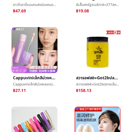
ยาวไดอารี่ขนนกแสงอ่อนหมอกเบาะBBน้ำค้างแข็งน้ำกำไรให้ความชุ่มชื้นปกข้อบกพร่องง่ายเวิกแต่งหน้าง่ายบัตรผงæ°เบาะBBน้ำค้างแข็ง
ผีเสื้อสหรัฐอเมริกาè»377สหรัฐอเมริกาç½ครีมFreckleการเสริมกำลังให้ความชุ่มชื้นนิโคตินาไมด์แสงจุดย่อยอาหารครีมทาหน้าแสงåè²จุดกล่าวถึงสดใสผิว
฿47.69
฿19.08
Cappuviniเล็กสีม่วงหลอดปกข้อบกพร่องของเหลวปกดาษพิมพ์ความหมองคล้ำสินค้าจีนประทิ่นนักเรียนงานเลี้ยงปกข้อบกพร่องของเหลวแต่งหน้า
สวารอฟสè»Got2bปลายเล็บชุดแบบชนิดขี้ผึ้ง100gผู้ชายå®ชนิดสเปรย์ฉีดผมกลิ่นหอมผมซื้อในนามของ
Cappuviniเล็กสีม่วงหลอดปกข้อบกพร่องของเหลวปกดาษพิมพ์ความหมองคล้ำสินค้าจีนประทิ่นนักเรียนงานเลี้ยงปกข้อบกพร่องของเหลวแต่งหน้า
สวารอฟสè»Got2bปลายเล็บชุดแบบชนิดขี้ผึ้ง100gผู้ชายå®ชนิดสเปรย์ฉีดผมกลิ่นหอมผมซื้อในนามของ
฿27.11
฿158.13