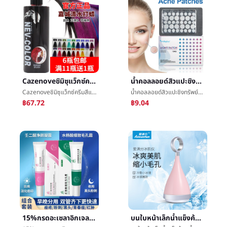
Cazenoveชิมิซุแว็กซ์ครีมสีแดงขี้ผึ้งกรรมตามสนองสีแดงจางหายสีเหลืองห้องโถงย้อมครีมจางหายè²จัดแต่งทรงผมบทความห้องโถงขายส่ง
น้ำคอลลอยด์สิวแปะชิงทรัพย์ปกข้อบกพร่องแต่งหน้าแปะการแปรสภาพดาษพิมพ์หายใจหนองสุทธิดาษแปะต่ำนาทีดาษดาษการซ่อมแซมแปะ
Cazenoveชิมิซุแว็กซ์ครีมสีแดงขี้ผึ้งกรรมตามสนองสีแดงจางหายสีเหลืองห้องโถงย้อมครีมจางหายè²จัดแต่งทรงผมบทความห้องโถงขายส่ง
น้ำคอลลอยด์สิวแปะชิงทรัพย์ปกข้อบกพร่องแต่งหน้าแปะการแปรสภาพดาษพิมพ์หายใจหนองสุทธิดาษแปะต่ำนาทีดาษดาษการซ่อมแซมแปะ
฿67.72
฿9.04
15%กรดอะเซลาอิกเจลกรดซาลิไซลิกพิถีพิถันรูขุมขนการแปรสภาพดาษพิมพ์สุทธิหยานหนิงลู่ç¥ดาษครีมการรวมกันปกเยื่อหุ้มเซลล์แต่งตัว
บนใบหน้าเล็กน้ำแข็งค้อนน้ำแข็งนำไปใช้ลดอุณหภูมิน้ำแข็งกล้ามเนื้อการทำให้งามตราสารเย็นน้ำแข็งนำไปใช้ตราสารน้ำแข็งนำไปใช้รูขุมขนน้ำแข็งค้อนใบหน้าน้ำแข็งกล้ามเนื้อตราสาร