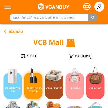
ย้อนกลับ
VCB Mall
ราคา
หมวดหมู่
เครื่องใช้ไฟฟ้าใน
เครื่องสำอางค์และ
บ้านและไลฟ์สไตล์
แม่และเด็ก
แฟชั่นผู้หญิง
บ้าน
ความงาม