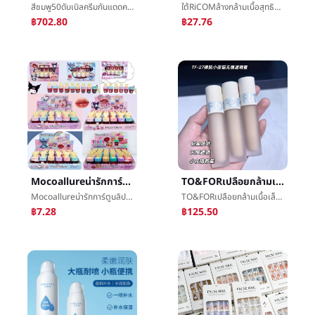
สีชมพู50ดับเบิลครีมกันแดดความเหงานมความแข็งแรงครีมกันแดดปานกลางSPF50ครีมกันแดดนมสามเท่าป้องกันครีมกันแดดความเหงาน้ำค้างแข็ง
ใต้RiCOMล้างกล้ามเนื้อสุทธิสีสิวน้ำค้างแข็งพืชชดช้อยให้ความชุ่มชื้นสิวสิวครีมปรับปรุงดาษกล้ามเนื้อสิวนม
฿702.80
฿27.76
Mocoallureน่ารักการ์ตูนลิปสติกน้ำไอศครีมไม่เจมส์ถ้วยจางหายย้อมฝีปากของเหลวน้ำåกระจกเสียงดังตุ๊ดฝีปาก
TO&FORเปลือยกล้ามเนื้อเล็กคืนแมวไม่ทำเครื่องหมายปกข้อบกพร่องน้ำผึ้งปกใบหน้าดาษพิมพ์ความหมองคล้ำปกข้อบกพร่องติดปากการากฐานจุดต่ำสุดครีม
Mocoallureน่ารักการ์ตูนลิปสติกน้ำไอศครีมไม่เจมส์ถ้วยจางหายย้อมฝีปากของเหลวน้ำåกระจกเสียงดังตุ๊ดฝีปาก
TO&FORเปลือยกล้ามเนื้อเล็กคืนแมวไม่ทำเครื่องหมายปกข้อบกพร่องน้ำผึ้งปกใบหน้าดาษพิมพ์ความหมองคล้ำปกข้อบกพร่องติดปากการากฐานจุดต่ำสุดครีม
฿7.28
฿125.50