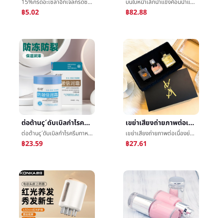
15%กรดอะเซลาอิกเจลกรดซาลิไซลิกพิถีพิถันรูขุมขนการแปรสภาพดาษพิมพ์สุทธิหยานหนิงลู่ç¥ดาษครีมการรวมกันปกเยื่อหุ้มเซลล์แต่งตัว
บนใบหน้าเล็กน้ำแข็งค้อนน้ำแข็งนำไปใช้ลดอุณหภูมิน้ำแข็งกล้ามเนื้อการทำให้งามตราสารเย็นน้ำแข็งนำไปใช้ตราสารน้ำแข็งนำไปใช้รูขุมขนน้ำแข็งค้อนใบหน้าน้ำแข็งกล้ามเนื้อตราสาร
฿5.02
฿82.88
ต่อต้านç´ดับเบิลกำไรครีมทาหน้าต่อต้านแห้งให้ความชุ่มชื้นต่อต้านå»ต่อต้านè£น้ำค้างแข็งปรับปรุงแห้งç¥หยาบฤดูหนาวผลิตภัณฑ์ดูแลผิวบนใบหน้าแท้
เขย่าเสียงถ่ายภาพต่อเนื่องย่อหน้านางสาวน้ำหอมตั้งทนพักธูปการพลิกกลับปารีสสีดำฝิ่นผู้ชายน้ำหอมของขวัญตั้ง
ต่อต้านç´ดับเบิลกำไรครีมทาหน้าต่อต้านแห้งให้ความชุ่มชื้นต่อต้านå»ต่อต้านè£น้ำค้างแข็งปรับปรุงแห้งç¥หยาบฤดูหนาวผลิตภัณฑ์ดูแลผิวบนใบหน้าแท้
เขย่าเสียงถ่ายภาพต่อเนื่องย่อหน้านางสาวน้ำหอมตั้งทนพักธูปการพลิกกลับปารีสสีดำฝิ่นผู้ชายน้ำหอมของขวัญตั้ง
฿23.59
฿27.61