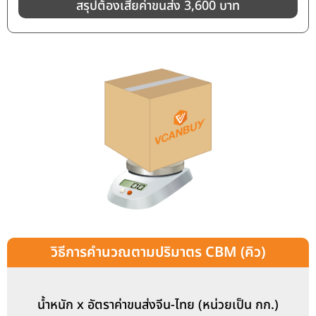
สรุปต้องเสียค่าขนส่ง 3,600 บาท
วิธีการคำนวณตามปริมาตร CBM (คิว)
น้ำหนัก x อัตราค่าขนส่งจีน-ไทย (หน่วยเป็น กก.)