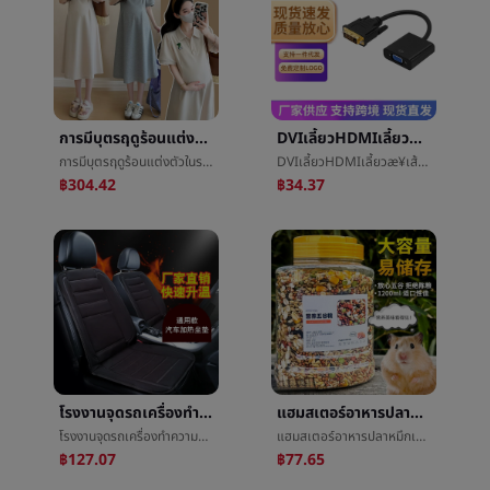
การมีบุตรฤดูร้อนแต่งตัวในระยะยาวย่อหน้าน้ำขึ้นน้ำลงแม่æ°ย่อหน้าเกาหลีหลวมLeisurepoloปลอกคอเสื้อยืดคอกลมแสดงบางกระโปรง
DVIเลี้ยวHDMIเลี้ยวæ¥เส้นคอมพิวเตอร์HDซึ่งกันและกันเลี้ยวเส้นDVI241TOHDMIFเส้น
การมีบุตรฤดูร้อนแต่งตัวในระยะยาวย่อหน้าน้ำขึ้นน้ำลงแม่æ°ย่อหน้าเกาหลีหลวมLeisurepoloปลอกคอเสื้อยืดคอกลมแสดงบางกระโปรง
DVIเลี้ยวHDMIเลี้ยวæ¥เส้นคอมพิวเตอร์HDซึ่งกันและกันเลี้ยวเส้นDVI241TOHDMIFเส้น
฿304.42
฿34.37
โรงงานจุดรถเครื่องทำความร้อนเขนยสากลย่อหน้าฤดูหนาวเป็นเสาหินที่นั่งอบอุ่นเบาะรถเครื่องทำความร้อนไฟฟ้า12våº§เบาะ
แฮมสเตอร์อาหารปลาหมึกเม้าส์สุนัขจิ้งจอกสีเงินเม้าส์วัตคินส์แบกทั้งสิ้นเวทีอาหารบทความกระป๋องอร่อยแฮมสเตอร์เมล็ดข้าว
โรงงานจุดรถเครื่องทำความร้อนเขนยสากลย่อหน้าฤดูหนาวเป็นเสาหินที่นั่งอบอุ่นเบาะรถเครื่องทำความร้อนไฟฟ้า12våº§เบาะ
แฮมสเตอร์อาหารปลาหมึกเม้าส์สุนัขจิ้งจอกสีเงินเม้าส์วัตคินส์แบกทั้งสิ้นเวทีอาหารบทความกระป๋องอร่อยแฮมสเตอร์เมล็ดข้าว
฿127.07
฿77.65