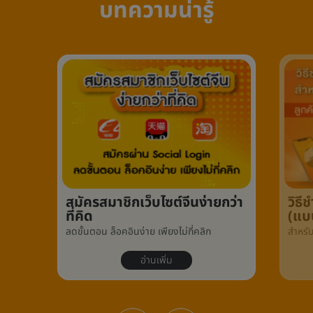
บทความน่ารู้
สมัครสมาชิกเว็บไซต์จีนง่ายกว่า
วิธ
ที่คิด
(แบ
ลดขั้นตอน ล็อคอินง่าย เพียงไม่กี่คลิก
สำหรั
อ่านเพิ่ม