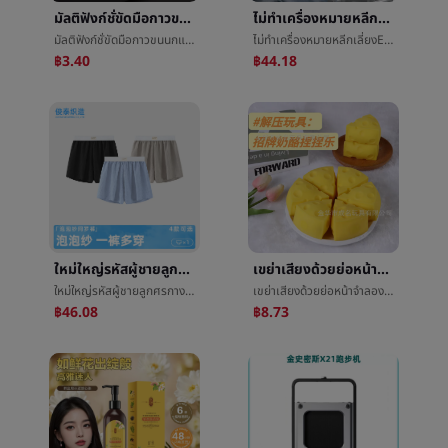
มัลติฟังก์ชั่ขัดมือกาวขนนกแร็กเกตç½แร็กเกตหายใจเหงื่อลื่นคันเบ็ดæมือหายใจเหงื่อวงดนตรีมือæเกลียวเน็คไท
ไม่ทำเครื่องหมายหลีกเลี่ยงEngravedโรงสีสั้นหลักสำคัญนิ้วชิ้นปะขยายออกการสร้างแต่งตัวชิ้นเล็บร้านค้าเครื่องมือบาง
มัลติฟังก์ชั่ขัดมือกาวขนนกแร็กเกตç½แร็กเกตหายใจเหงื่อลื่นคันเบ็ดæมือหายใจเหงื่อวงดนตรีมือæเกลียวเน็คไท
ไม่ทำเครื่องหมายหลีกเลี่ยงEngravedโรงสีสั้นหลักสำคัญนิ้วชิ้นปะขยายออกการสร้างแต่งตัวชิ้นเล็บร้านค้าเครื่องมือบาง
฿3.40
฿44.18
ใหม่ใหญ่รหัสผู้ชายลูกศรกางเกงบริสุทธิ์บ้านLeisureการเคลื่อนไหวมุมåกางเกงหลวมฉบับที่ตีพิมพ์เด็กนักเรียนกางเกงå¤´ขายส่ง
เขย่าเสียงด้วยย่อหน้าจำลองชีสแม่พิมพ์แม่พิมพ์เพลงความคิดสร้างสรรค์การบีบอัดสิ่งประดิษฐ์ของเล่นลูกกวาดทางออกลูกบอลเด็กของเล่นโรงงานขายส่ง
ใหม่ใหญ่รหัสผู้ชายลูกศรกางเกงบริสุทธิ์บ้านLeisureการเคลื่อนไหวมุมåกางเกงหลวมฉบับที่ตีพิมพ์เด็กนักเรียนกางเกงå¤´ขายส่ง
เขย่าเสียงด้วยย่อหน้าจำลองชีสแม่พิมพ์แม่พิมพ์เพลงความคิดสร้างสรรค์การบีบอัดสิ่งประดิษฐ์ของเล่นลูกกวาดทางออกลูกบอลเด็กของเล่นโรงงานขายส่ง
฿46.08
฿8.73