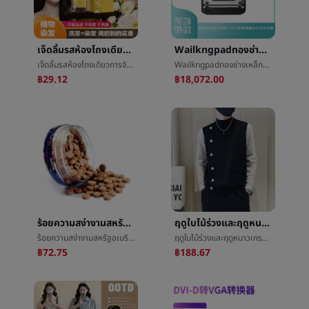
เจ็ดลิ้มรสห้องโถงเดียวการจัดเตรียมบุหงาย้อมผมครีมพืชการสกัดปานกลางไม่ฉุนสามารถปกผมย้อมผมการจัดเตรียมโรงงานจุด
Wailkngpadทองช่างเหล็กX21ฉลาดพับลู่วิ่งไฟฟ้าWalkingแบบพกพาครัวเรือนไปเครื่องขั้นตอนที่เหมาะสม
เจ็ดลิ้มรสห้องโถงเดียวการจัดเตรียมบุหงาย้อมผมครีมพืชการสกัดปานกลางไม่ฉุนสามารถปกผมย้อมผมการจัดเตรียมโรงงานจุด
Wailkngpadทองช่างเหล็กX21ฉลาดพับลู่วิ่งไฟฟ้าWalkingแบบพกพาครัวเรือนไปเครื่องขั้นตอนที่เหมาะสม
฿29.12
฿18,072.00
ร้อยความสง่างามสหรัฐอเมริกาชมทรอปิคอลนกยูงปลาขนาดเล็กแสงปลาเป็นอมตะçปลาเม้าส์ปลาå°ปลาปะให้อาหารปลาเมล็ดข้าวปลาé£
ฤดูใบไม้ร่วงและฤดูหนาวเทรนด์ครึ่งคอสูงประกบกันเท็จทั้งสองชิ้นเสื้อกันหนาวชายเกาหลีฉบับที่ตีพิมพ์บางLeisureบุคลิกภาพเสื้อถัก
ร้อยความสง่างามสหรัฐอเมริกาชมทรอปิคอลนกยูงปลาขนาดเล็กแสงปลาเป็นอมตะçปลาเม้าส์ปลาå°ปลาปะให้อาหารปลาเมล็ดข้าวปลาé£
ฤดูใบไม้ร่วงและฤดูหนาวเทรนด์ครึ่งคอสูงประกบกันเท็จทั้งสองชิ้นเสื้อกันหนาวชายเกาหลีฉบับที่ตีพิมพ์บางLeisureบุคลิกภาพเสื้อถัก
฿72.75
฿188.67