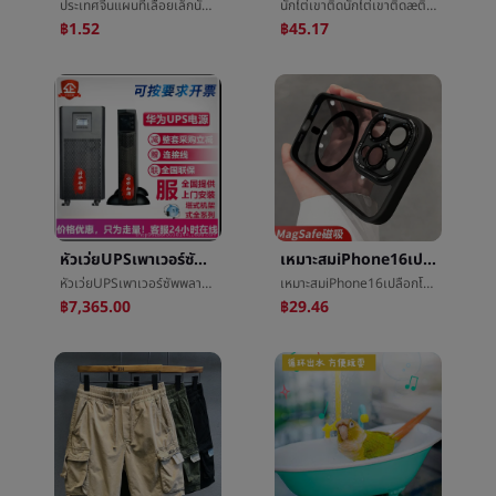
ประเทศจีนแผนที่เลื่อยเล็กนักเรียนรางวัลภูมิศาสตร์ของขวัญจิ๊กซอว์ของเล่นการออกกำลังกายเข้าทำงานแปลงงานเทศกาลขายส่ง
นักไต่เขาติดนักไต่เขาติดæติดห้างานเทศกาลชายและหญิงย่อหน้าการท่องเที่ยวพับย่อหน้าสั้นเกินขีดการต่อสู้ชายและหญิงยืดè°งานเทศกาลติดโดยการเดินเท้า
฿1.52
฿45.17
หัวเว่ยUPSเพาเวอร์ซัพพลายUPS2000-A-2KTTSขนาดเล็กหอคอย2KVA/1600Wการตรวจสอบใช้
เหมาะสมiPhone16เปลือกโทรศัพท์แม่เหล็กหายใจการชาร์จไฟนกอินทรีย์ตาIIแอปเปิล14โลหะนัดวงกลมโปร่งใสปก
หัวเว่ยUPSเพาเวอร์ซัพพลายUPS2000-A-2KTTSขนาดเล็กหอคอย2KVA/1600Wการตรวจสอบใช้
เหมาะสมiPhone16เปลือกโทรศัพท์แม่เหล็กหายใจการชาร์จไฟนกอินทรีย์ตาIIแอปเปิล14โลหะนัดวงกลมโปร่งใสปก
฿7,365.00
฿29.46