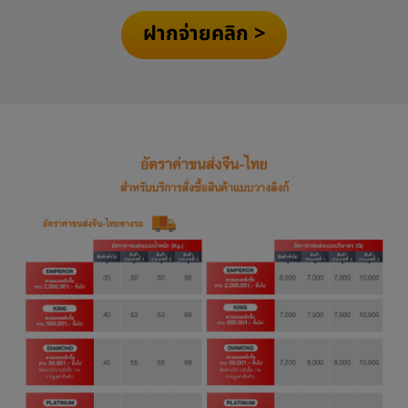
ฝากจ่ายคลิก >