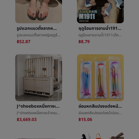
รูปแฉกแนวตั้งลากหญิงฤดูร้อนในร่มรองเท้าแตะริมทะเลข้างนอกสวมใส่evaเหยียบอุจจาระความรู้สึกน่ารักอาบน้ำโปร่งใสดอกไม้ลื่น
ฤดูร้อนการอาบน้ำ1911เด็กหนุ่มปืนฉีดน้ำอัตโนมัติกลับทรวงอกด้วยมือระเบิดปืนฉีดน้ำเด็กผู้ชายมินิเล็กปืนฉีดน้ำขายส่ง
รูปแฉกแนวตั้งลากหญิงฤดูร้อนในร่มรองเท้าแตะริมทะเลข้างนอกสวมใส่evaเหยียบอุจจาระความรู้สึกน่ารักอาบน้ำโปร่งใสดอกไม้ลื่น
ฤดูร้อนการอาบน้ำ1911เด็กหนุ่มปืนฉีดน้ำอัตโนมัติกลับทรวงอกด้วยมือระเบิดปืนฉีดน้ำเด็กผู้ชายมินิเล็กปืนฉีดน้ำขายส่ง
฿52.87
฿8.79
J^shoeboxหนึ่งทางเข้าคณะรัฐมนตรีครัวเรือนทางเข้าประตูจอภาพโซฟาคู่ด้วนคณะรัฐมนตรีแสงฟุ่มเฟือยใส่ประตูเล็กห้องชุดเสื้อโค้ท
อ่อนหกสีแปรงแต่งหน้าอ่อนผมนางเงือกตั้งการชุบไนลอนผม4เพียงคนเดียวแต่งตัวpvcถุงจุดแหล่งโรงงาน
J^shoeboxหนึ่งทางเข้าคณะรัฐมนตรีครัวเรือนทางเข้าประตูจอภาพโซฟาคู่ด้วนคณะรัฐมนตรีแสงฟุ่มเฟือยใส่ประตูเล็กห้องชุดเสื้อโค้ท
อ่อนหกสีแปรงแต่งหน้าอ่อนผมนางเงือกตั้งการชุบไนลอนผม4เพียงคนเดียวแต่งตัวpvcถุงจุดแหล่งโรงงาน
฿3,669.03
฿15.06