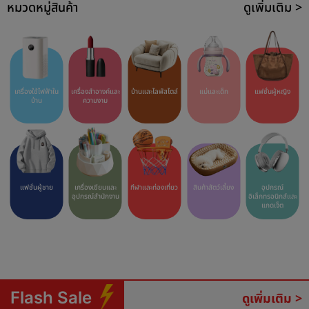
หมวดหมู่สินค้า
ดูเพิ่มเติม >
เครื่องใช้ไฟฟ้าใน
เครื่องสำอางค์และ
บ้านและไลฟ์สไตล์
แม่และเด็ก
แฟชั่นผู้หญิง
บ้าน
ความงาม
แฟชั่นผู้ชาย
เครื่องเขียนและ
กีฬาและท่องเที่ยว
สินค้าสัตว์เลี้ยง
อุปกรณ์
อุปกรณ์สำนักงาน
อิเล็กทรอนิกส์และ
แกดเจ็ต
Flash Sale
ดูเพิ่มเติม >