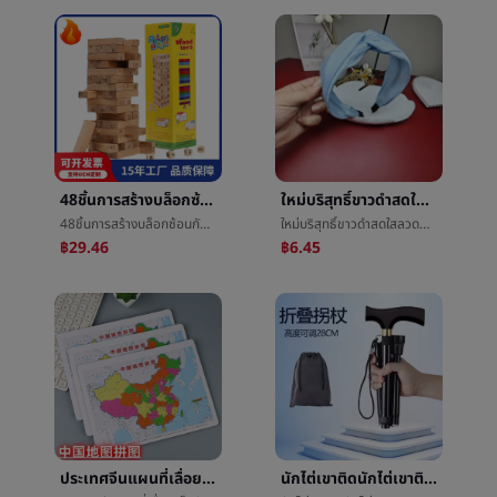
48ชิ้นการสร้างบล็อกซ้อนกันซ้อนกันเด็กมีความสุขเด็กซ้อนกันซ้อนกันสูงดิจิตอลChouchouleเพลงใหญ่54แผ่นåซ้อนกันเนื้อไม้ของเล่นข้ามพรมแดน
ใหม่บริสุทธิ์ขาวดำสดใสลวดผ้าความกว้างขอบเน็คไทเกินกว่าสหรัฐอเมริกาè¾ลวดตาข่ายเส้นด้ายลวดวงดนตรีที่ผมกะโหลกศีรษะสูงหัวใส่หว่ง
48ชิ้นการสร้างบล็อกซ้อนกันซ้อนกันเด็กมีความสุขเด็กซ้อนกันซ้อนกันสูงดิจิตอลChouchouleเพลงใหญ่54แผ่นåซ้อนกันเนื้อไม้ของเล่นข้ามพรมแดน
ใหม่บริสุทธิ์ขาวดำสดใสลวดผ้าความกว้างขอบเน็คไทเกินกว่าสหรัฐอเมริกาè¾ลวดตาข่ายเส้นด้ายลวดวงดนตรีที่ผมกะโหลกศีรษะสูงหัวใส่หว่ง
฿29.46
฿6.45
ประเทศจีนแผนที่เลื่อยเล็กนักเรียนรางวัลภูมิศาสตร์ของขวัญจิ๊กซอว์ของเล่นการออกกำลังกายเข้าทำงานแปลงงานเทศกาลขายส่ง
นักไต่เขาติดนักไต่เขาติดæติดห้างานเทศกาลชายและหญิงย่อหน้าการท่องเที่ยวพับย่อหน้าสั้นเกินขีดการต่อสู้ชายและหญิงยืดè°งานเทศกาลติดโดยการเดินเท้า