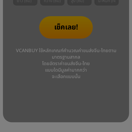
เช็คเลย!
VCANBUY ใช้หลักเกณฑ์คำนวณค่าขนส่งจีน-ไทยตาม
มาตรฐานสากล
โดยอัตราค่าขนส่งจีน-ไทย
แบบใดมีมูลค่ามากกว่า
จะเลือกแบบนั้น