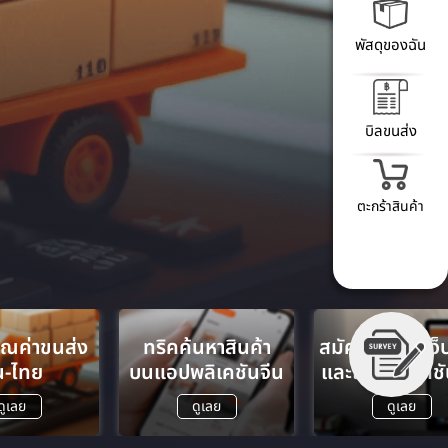
พัสดุของฉัน
บิลขนส่ง
ตะกร้าสินค้า
วณค่าขนส่ง
ทริคค้นหาสินค้า
สมัครสมาชิกเว็
น-ไทย
บนแอปพลิเคชันจีน
และแอปพลิเคชั
ดูเลย
ดูเลย
ดูเลย