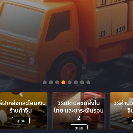
ู้ภาษาจีนก็ทำได้
ิธีฝากส่งและโอนเงิน
วิธีเปิดบิลขนส่งใน
วิธีคำน
ร้านค้าจีน
ไทย และชำระเงินรอบ
จี
2
ดูเลย
ดูเลย