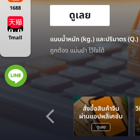
1688
ดูเลย
Tmall
ค้นหาง่ายผ่านมือถือ สะดวกสบาย ไม่ร
ได้ของตรงปก ราคาตรงใจ
ง
แจ้งปัญหาและบริการ
สั่งซื้อสินค้าจีน
ว
-
อื่นๆ
ผ่านแอปพลิเคชัน
ผ่าน VCANBUY
ดูเลย
ดูเลย