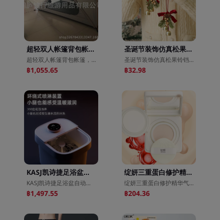
超轻双人帐篷背包帐篷，犀牛轻量野营帐篷，双人超轻铝杆帐篷
圣诞节装饰仿真松果铃铛挂件圣诞车挂浆果藤圈小花环尤加利小花环
超轻双人帐篷背包帐篷，犀牛轻量野营帐篷，双人超轻铝杆帐篷
圣诞节装饰仿真松果铃铛挂件圣诞车挂浆果藤圈小花环尤加利小花环
฿1,055.65
฿32.98
KASJ凯诗捷足浴盆自动按摩泡脚桶泡脚盆加热洗脚盆足疗盆T6
绽妍三重蛋白修护精华气垫霜粉底BB霜舒缓保湿修饰肤色敏感肌
KASJ凯诗捷足浴盆自动按摩泡脚桶泡脚盆加热洗脚盆足疗盆T6
绽妍三重蛋白修护精华气垫霜粉底BB霜舒缓保湿修饰肤色敏感肌
฿1,497.55
฿204.36