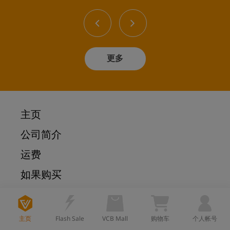
更多
主页
公司简介
运费
如果购买
Taobao
1688
主页
Flash Sale
VCB Mall
购物车
个人帐号