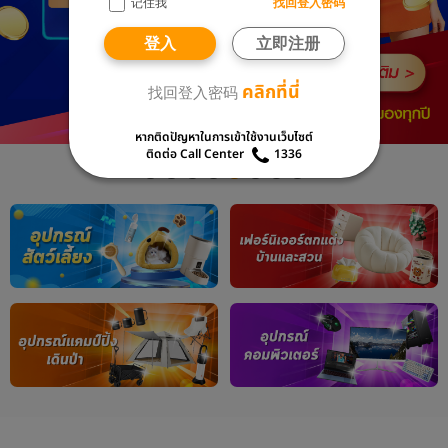
记住我
找回登入密码
登入
立即注册
คลิกที่นี่
找回登入密码
หากติดปัญหาในการเข้าใช้งานเว็บไซต์
ติดต่อ Call Center
1336