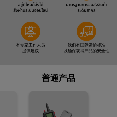
อยู่ที่ไหนก็สั่งได้
มาตรฐานการขนส่งสินค้า
สั่งผ่านระบบออนไลน์
ระดับสากล
有专家工作人员
我们有国际运输标准
提供建议
以确保获得产品的安全性
普通产品