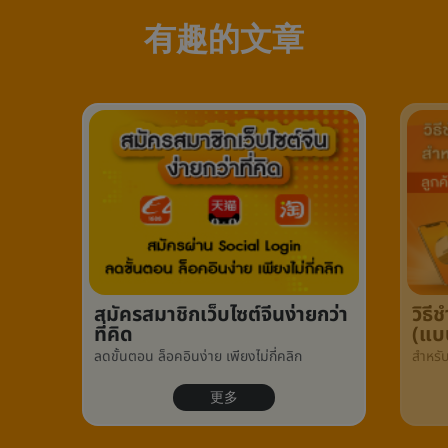
有趣的文章
สมัครสมาชิกเว็บไซต์จีนง่ายกว่า
วิธ
ที่คิด
(แบ
ลดขั้นตอน ล็อคอินง่าย เพียงไม่กี่คลิก
สำหรั
更多