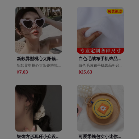
新款异型桃心太阳镜跨境欧美派对爱心眼镜网红街拍时尚女士墨镜
白色毛绒布手机饰品柜台珠宝展示柜桌布垫布绒毛地摊布拍照背景布
新款异型桃心太阳镜跨境欧美派对爱心眼镜网红街拍时尚女士墨镜
白色毛绒布手机饰品柜台珠宝展示柜桌布垫布绒毛地摊布拍照背景布
฿7.03
฿25.63
银饰方形耳环小众设计感气质高级大气女纯银耳圈2021年新款潮耳饰
可爱零钱包女小迷你硬币包刺绣小挂饰品包韩国ins手拿包日系挂包