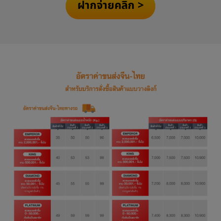
ฝากจ่ายคลิก >