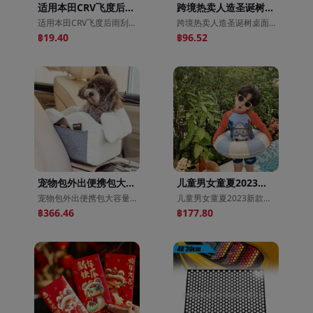
适用本田CRV飞度后雨刮器新奥德赛缤智XRV冠道URV杰德水雾
跨境热卖人造圣诞树桌面小树pe圣诞节装饰圣诞小树摆件小型聖誕樹
适用本田CRV飞度后雨刮器新奥德赛缤智XRV冠道URV杰德水雾
跨境热卖人造圣诞树桌面小树pe圣诞节装饰圣诞小树摆件小型聖誕樹
฿19.40
฿96.52
宠物包外出便携包大容量可折叠透气猫包户外小型猫咪车载旅行包
儿童男女童夏2023新款分体可爱宝宝桔色鲨鱼泳装防晒速干中小童
宠物包外出便携包大容量可折叠透气猫包户外小型猫咪车载旅行包
儿童男女童夏2023新款分体可爱宝宝桔色鲨鱼泳装防晒速干中小童
฿366.46
฿177.80