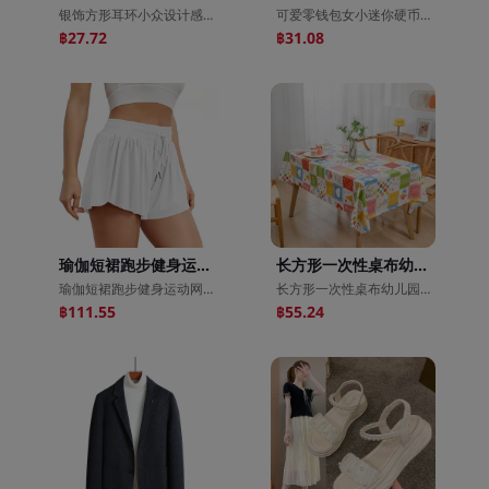
银饰方形耳环小众设计感气质高级大气女纯银耳圈2021年新款潮耳饰
可爱零钱包女小迷你硬币包刺绣小挂饰品包韩国ins手拿包日系挂包
฿27.72
฿31.08
瑜伽短裙跑步健身运动网球裙跑步短裤女跨境夏季速干防走光瑜伽裙
长方形一次性桌布幼儿园节日派对圣诞节塑料餐布饭店秋游圆桌
瑜伽短裙跑步健身运动网球裙跑步短裤女跨境夏季速干防走光瑜伽裙
长方形一次性桌布幼儿园节日派对圣诞节塑料餐布饭店秋游圆桌
฿111.55
฿55.24