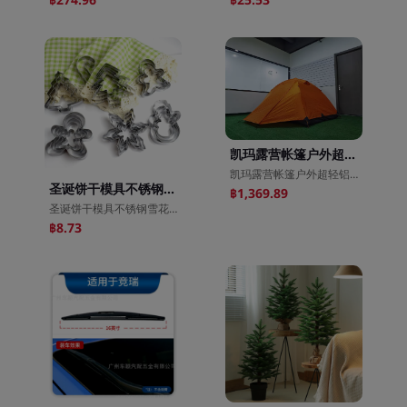
฿274.96
฿25.53
凯玛露营帐篷户外超轻铝杆手动便携双层防大暴雨野营徒步登山帐篷
凯玛露营帐篷户外超轻铝杆手动便携双层防大暴雨野营徒步登山帐篷
圣诞饼干模具不锈钢雪花圣诞树姜饼人曲奇蔬菜水果切长期现货供应
฿1,369.89
圣诞饼干模具不锈钢雪花圣诞树姜饼人曲奇蔬菜水果切长期现货供应
฿8.73