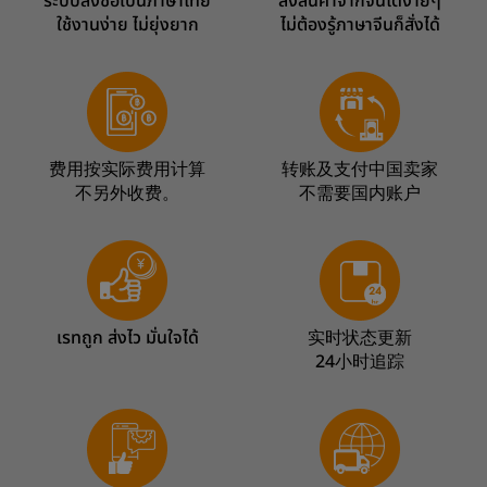
ระบบสั่งซื้อเป็นภาษาไทย
สั่งสินค้าจากจีนได้ง่ายๆ
ใช้งานง่าย ไม่ยุ่งยาก
ไม่ต้องรู้ภาษาจีนก็สั่งได้
费用按实际费用计算
转账及支付中国卖家
不另外收费。
不需要国内账户
เรทถูก ส่งไว มั่นใจได้
实时状态更新
24小时追踪