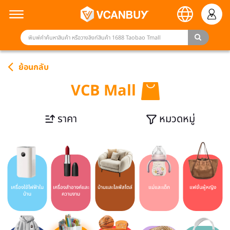
ย้อนกลับ
VCB Mall
ราคา
หมวดหมู่
เครื่องใช้ไฟฟ้าใน
เครื่องสำอางค์และ
บ้านและไลฟ์สไตล์
แม่และเด็ก
แฟชั่นผู้หญิง
บ้าน
ความงาม