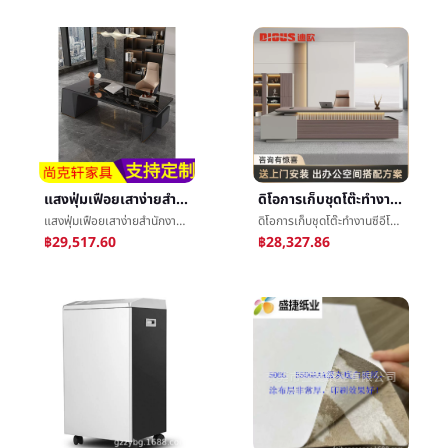
แสงฟุ่มเฟือยเสาง่ายสำนักงานโต๊ะBossง่ายçº¦เคาน์เตอร์ทันสมัยโต๊ะทำงานผู้จัดการเคาน์เตอร์ทาสีเพลงร็อคคณะกรรมการซีอีโอเคาน์เตอร์
ดิโอการเก็บชุดโต๊ะทำงานซีอีโอเคาน์เตอร์สูงความรู้สึกแสงฟุ่มเฟือยแผ่นèæ¿เคาน์เตอร์ความคิดสร้างสรรค์หัวåå¬เคาน์เตอร์
แสงฟุ่มเฟือยเสาง่ายสำนักงานโต๊ะBossง่ายçº¦เคาน์เตอร์ทันสมัยโต๊ะทำงานผู้จัดการเคาน์เตอร์ทาสีเพลงร็อคคณะกรรมการซีอีโอเคาน์เตอร์
ดิโอการเก็บชุดโต๊ะทำงานซีอีโอเคาน์เตอร์สูงความรู้สึกแสงฟุ่มเฟือยแผ่นèæ¿เคาน์เตอร์ความคิดสร้างสรรค์หัวåå¬เคาน์เตอร์
฿29,517.60
฿28,327.86