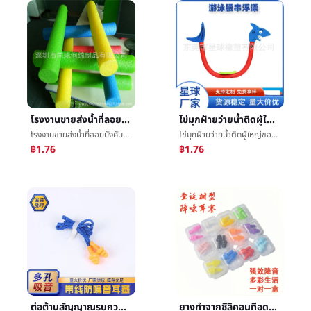
โรงงานขายส่งน้ำที่ลอยบังคับว่ายน้ำติดEPEไข่มุกฝ้ายเสา20MMโฟมæµ®บังคับว่ายน้ำติด
ไข่มุกฝ้ายว่ายน้ำติดผู้ใหญ่ของแข็งกลวงด้านหลังลอยบังคับติดเด็กช่วยชีวิตลอยบังคับว่ายน้ำลอยคณะกรรมการ
โรงงานขายส่งน้ำที่ลอยบังคับว่ายน้ำติดEPEไข่มุกฝ้ายเสา20MMโฟมæµ®บังคับว่ายน้ำติด
ไข่มุกฝ้ายว่ายน้ำติดผู้ใหญ่ของแข็งกลวงด้านหลังลอยบังคับติดเด็กช่วยชีวิตลอยบังคับว่ายน้ำลอยคณะกรรมการ
฿1.76
฿1.76
ต่อต้านสัญญาณรบกวนคริสต์มาสเข็มขัดต้นไม้เชิงเส้นทีอุดหูกันนำหรือเสียงยางทำจากซิลิคอนส่วนใหญ่ทีอุดหูกันนำหรือเสียงก้ันเสียงทีอุดหูกันนำหรือเสียงโรงงานจุดจัดหา
ยางทำจากซิลิคอนทีอุดหูกันนำหรือเสียงลดเสียงรบกวนเสียงนอนหลับต่อต้านåªเสียงนักเรียนว่ายน้ำต่อต้านæ°´ทำงานหูสูตรซุปเปอร์éเสียงต่อต้านกรน