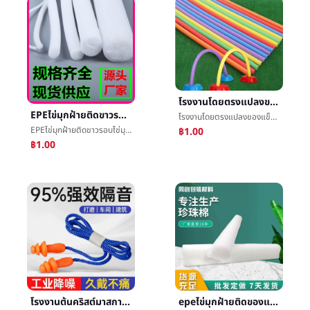
โรงงานโดยตรงแปลงของแข็งพลศึกษาฟองน้ำติดแหวนโฟมก๋วยเตี๋ยวสีติดครอบครัวเกมว่ายน้ำติด
EPEไข่มุกฝ้ายติดขาวรอบไข่มุกฝ้ายโฟมบทความตัดแต่งบทความการกรอกæ³¡ฝ้ายบทความว่ายน้ำติดการจัดดอกไม้ติด
โรงงานโดยตรงแปลงของแข็งพลศึกษาฟองน้ำติดแหวนโฟมก๋วยเตี๋ยวสีติดครอบครัวเกมว่ายน้ำติด
EPEไข่มุกฝ้ายติดขาวรอบไข่มุกฝ้ายโฟมบทความตัดแต่งบทความการกรอกæ³¡ฝ้ายบทความว่ายน้ำติดการจัดดอกไม้ติด
฿1.00
฿1.00
โรงงานต้นคริสต์มาสการลอกสายไฟก้ันเสียงทีอุดหูกันนำหรือเสียงต่อต้านสัญญาณรบกวนนอนหลับยางทำจากซิลิคอนช้าดีดกลับก้ันเสียงต่อต้านæ°´ทีอุดหูกันนำหรือเสียง
epeไข่มุกฝ้ายติดของแข็งฝ้ายหลอดการพยุงราคาผนังม่านประตูและหน้าต่างการกรอกโฟมฝ้ายติดการจัดดอกไม้ไข่มุกฝ้ายåหลอด