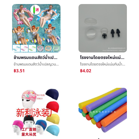
ข้ามพรมแดนสัตว์น้ำเปลญวนผู้ใหญ่รับผิดชอบการลอยอยู่ในอากาศเตียงรับผิดชอบæ°เก้าอี้ที่ดาดฟ้าสัตว์น้ำæµ®แถวทั้งสองหลอดเปลญวนสี่หลอดเปลญวนขายส่ง
โรงงานโดยตรงใหม่แน่นกันน้ำจมูกคลิปทีอุดหูกันนำหรือเสียงว่ายน้ำจมูกคลิปป้องกันจมูกคลิปทีอุดหูกันนำหรือเสียง
ข้ามพรมแดนสัตว์น้ำเปลญวนผู้ใหญ่รับผิดชอบการลอยอยู่ในอากาศเตียงรับผิดชอบæ°เก้าอี้ที่ดาดฟ้าสัตว์น้ำæµ®แถวทั้งสองหลอดเปลญวนสี่หลอดเปลญวนขายส่ง
โรงงานโดยตรงใหม่แน่นกันน้ำจมูกคลิปทีอุดหูกันนำหรือเสียงว่ายน้ำจมูกคลิปป้องกันจมูกคลิปทีอุดหูกันนำหรือเสียง
฿3.51
฿4.02