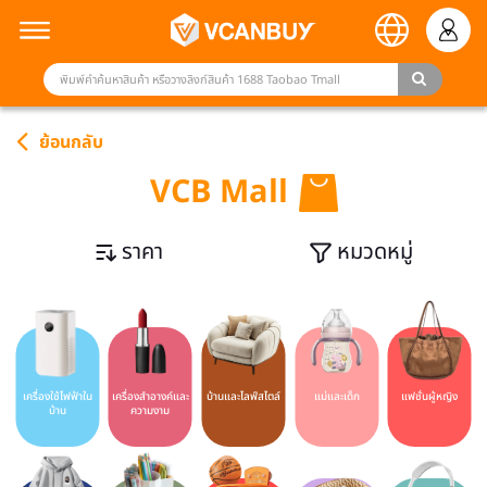
ย้อนกลับ
VCB Mall
ราคา
หมวดหมู่
เครื่องใช้ไฟฟ้าใน
เครื่องสำอางค์และ
บ้านและไลฟ์สไตล์
แม่และเด็ก
แฟชั่นผู้หญิง
บ้าน
ความงาม