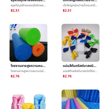
epeไข่มุกฝ้ายของแข็งติดหลอดขาวเส้นผ่าศูนย์กลาง203040โฟมบทความกระบอกสูบการพยุงราคาการจัดดอกไม้ติดæฟองน้ำ
เด็กใหญ่กล่องว่ายน้ำกระจกป้องกันตากันน้ำป้องกันหมอกHDเด็กชายและหญิงโปร่งใสการดำน้ำç¼กระจกหมวกว่ายน้ำตั้งพืช
epeไข่มุกฝ้ายของแข็งติดหลอดขาวเส้นผ่าศูนย์กลาง203040โฟมบทความกระบอกสูบการพยุงราคาการจัดดอกไม้ติดæฟองน้ำ
เด็กใหญ่กล่องว่ายน้ำกระจกป้องกันตากันน้ำป้องกันหมอกHDเด็กชายและหญิงโปร่งใสการดำน้ำç¼กระจกหมวกว่ายน้ำตั้งพืช
฿2.51
฿2.51
โรงงานขายสูงความหนาแน่นใหญ่การพยุงราคาไข่มุกฝ้ายว่ายน้ำการสอนหลอดติดT8/T5ç¯หลอดป้องกันบรรจุภัณฑ์å¥หลอด
แน่นสีต้นคริสต์มาสชนิดไร้สายป้องกันยางทำจากซิลิคอนก้ันเสียงต่อต้านสัญญาณรบกวนต่อต้านæ°´ว่ายน้ำอุตสาหกรรมนอนหลับทีอุดหูกันนำหรือเสียง
โรงงานขายสูงความหนาแน่นใหญ่การพยุงราคาไข่มุกฝ้ายว่ายน้ำการสอนหลอดติดT8/T5ç¯หลอดป้องกันบรรจุภัณฑ์å¥หลอด
แน่นสีต้นคริสต์มาสชนิดไร้สายป้องกันยางทำจากซิลิคอนก้ันเสียงต่อต้านสัญญาณรบกวนต่อต้านæ°´ว่ายน้ำอุตสาหกรรมนอนหลับทีอุดหูกันนำหรือเสียง
฿2.76
฿2.76