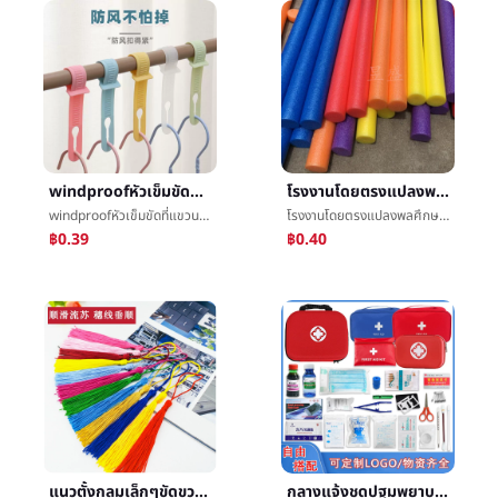
windproofหัวเข็มขัดที่แขวนครัวเรือนเสาเสื้อผ้าสามารถปรับå¡หัวเข็มขัดต่อต้านระเบิดหล่นระเบียงกลางแจ้งดวงอาทิตย์เสื้อผ้าwindproofแขวนหัวเข็มขัด
โรงงานโดยตรงแปลงพลศึกษาเกมโฟมติดepeความหนาแน่นสูงของแข็งสีไข่มุกฝ้ายว่ายน้ำการพยุงราคาติด
windproofหัวเข็มขัดที่แขวนครัวเรือนเสาเสื้อผ้าสามารถปรับå¡หัวเข็มขัดต่อต้านระเบิดหล่นระเบียงกลางแจ้งดวงอาทิตย์เสื้อผ้าwindproofแขวนหัวเข็มขัด
โรงงานโดยตรงแปลงพลศึกษาเกมโฟมติดepeความหนาแน่นสูงของแข็งสีไข่มุกฝ้ายว่ายน้ำการพยุงราคาติด
฿0.39
฿0.40
แนวตั้งกลมเล็กๆขัดขวางพื้นบ้านบริสุทธิ์คู่มือวัสดุdiyอุปกรณ์เครื่องนุ่งห่มพู่จี้ดีจิตรกรรมและการประดิษฐ์ตัวอักษรลงชื่อขัดขวางขายส่ง
กลางแจ้งชุดปฐมพยาบาลเดียวบทความกลางแจ้งนักไต่เขารถเดินทางแคมป์ปิ้งผ้าพันแผลไฟฉายผ้าเช็ดทำความสะอาดถุงน้ำแข็งฟรีการจัดระเบียบ