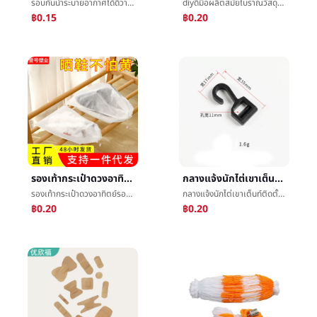
รอบกันน้ำระบายอากาศได้ดีวางแผลPinprickแปะpinholeแปะåå¯แปะโปร่งใสกันน้ำแปะ
diyดีมือผลิตสมัยโบราณวัสดุโลหะภาคสัมพันธ์แขวนแผ่นขั้นตอนเขย่าติดตั้งอุปกรณ์ผมบ๊อบวัสดุขายส่ง
฿0.15
฿0.20
รองเท้ากระเป๋าดวงอาทิตย์รองเท้าต่อต้านสีเหลืองถุงนอนวูฟเวนå¸รองเท้าถุงต่อต้านæ½®ขาวรองเท้ารองเพศต่อต้านå°รองเท้าปกล้างรองเท้าถุง
กลางแจ้งนักไต่เขาเต็นท์ติดตั้งอุปกรณ์พลาสติกยืนเสาเต็นท์เบ็ดข้างนอกบัญชีบัญชีเสาสัมพันธ์ตะขอเอเทรี่ยมเสาæ¶เสาตะขอ
รองเท้ากระเป๋าดวงอาทิตย์รองเท้าต่อต้านสีเหลืองถุงนอนวูฟเวนå¸รองเท้าถุงต่อต้านæ½®ขาวรองเท้ารองเพศต่อต้านå°รองเท้าปกล้างรองเท้าถุง
กลางแจ้งนักไต่เขาเต็นท์ติดตั้งอุปกรณ์พลาสติกยืนเสาเต็นท์เบ็ดข้างนอกบัญชีบัญชีเสาสัมพันธ์ตะขอเอเทรี่ยมเสาæ¶เสาตะขอ
฿0.20
฿0.20