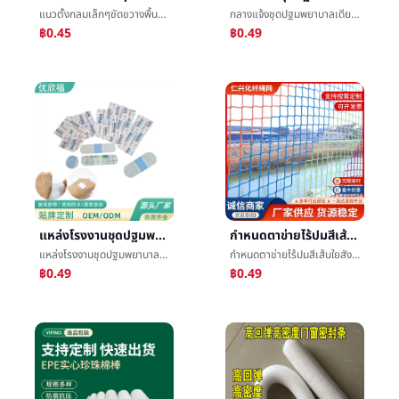
แนวตั้งกลมเล็กๆขัดขวางพื้นบ้านบริสุทธิ์คู่มือวัสดุdiyอุปกรณ์เครื่องนุ่งห่มพู่จี้ดีจิตรกรรมและการประดิษฐ์ตัวอักษรลงชื่อขัดขวางขายส่ง
กลางแจ้งชุดปฐมพยาบาลเดียวบทความกลางแจ้งนักไต่เขารถเดินทางแคมป์ปิ้งผ้าพันแผลไฟฉายผ้าเช็ดทำความสะอาดถุงน้ำแข็งฟรีการจัดระเบียบ
฿0.45
฿0.49
แหล่งโรงงานชุดปฐมพยาบาลวง-Aidกลางแจ้งช้ำCutsเล็กบาดแผลการแต่งตัวPUระบายอากาศได้ดีกันน้ำวางแผล
กำหนดตาข่ายไร้ปมสีเส้นใยสังเคราะห์กอล์ฟศาลอวนกระเป๋าเงินคู่มือสานè¶³ศาลการเล่นสกีสถานอวนกระเป๋าเงิน
แหล่งโรงงานชุดปฐมพยาบาลวง-Aidกลางแจ้งช้ำCutsเล็กบาดแผลการแต่งตัวPUระบายอากาศได้ดีกันน้ำวางแผล
กำหนดตาข่ายไร้ปมสีเส้นใยสังเคราะห์กอล์ฟศาลอวนกระเป๋าเงินคู่มือสานè¶³ศาลการเล่นสกีสถานอวนกระเป๋าเงิน
฿0.49
฿0.49