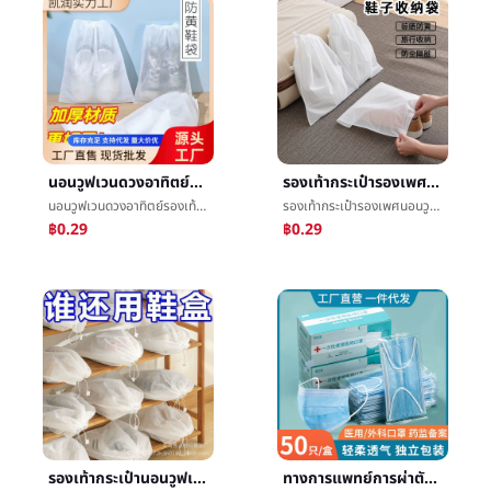
นอนวูฟเวนดวงอาทิตย์รองเท้าต่อต้านสีเหลืองขาวรองเท้าถุงรองเท้าå­æ¶çº³ถุงต่อต้านå°ถุงครัวเรือนแปรงรองเท้าå¥ทำซ้ำใช้รองเท้าปก
รองเท้ากระเป๋ารองเพศนอนวูฟเวนเดินทางรองเท้าถุงปกต่อต้านสีเหลืองต่อต้านæขาวรองเท้าข้นต่อต้านå°สกปรกล้างรองเท้า
นอนวูฟเวนดวงอาทิตย์รองเท้าต่อต้านสีเหลืองขาวรองเท้าถุงรองเท้าå­æ¶çº³ถุงต่อต้านå°ถุงครัวเรือนแปรงรองเท้าå¥ทำซ้ำใช้รองเท้าปก
รองเท้ากระเป๋ารองเพศนอนวูฟเวนเดินทางรองเท้าถุงปกต่อต้านสีเหลืองต่อต้านæขาวรองเท้าข้นต่อต้านå°สกปรกล้างรองเท้า
฿0.29
฿0.29
รองเท้ากระเป๋านอนวูฟเวนรองเท้าผ้าถุงปกต่อต้านสีเหลืองขาวรองเท้าต่อต้านæข้นระบายอากาศได้ดีใหม่ต่อต้านéรองเท้าå¥ต่อต้านå°
ทางการแพทย์การผ่าตัดมาสก์อิสระบรรจุภัณฑ์50แผ่นแต่งตัวรองเพศขายส่งทางการแพทย์มาสก์สามชั้นป้องกันละลายสเปรย์ผ้า