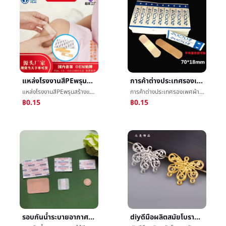
แหล่งโรงงานสีPEพรุนสร้างแปะปากกันน้ำระบายอากาศได้ดีเป็นกลางภาษาอังกฤษพิมพ์สร้างแปะชุดปฐมพยาบาลสามารถติดตั้งอุปกรณ์
การค้าต่างประเทศรองเพศผ้ายืดหยุ่นกรณีฉุกเฉินผ้าธรรมดาวง-Aidภาษาอังกฤษกันน้ำข้ามพรมแดนวางแผลชุดปฐมพยาบาลติดตั้งอุปกรณ์
แหล่งโรงงานสีPEพรุนสร้างแปะปากกันน้ำระบายอากาศได้ดีเป็นกลางภาษาอังกฤษพิมพ์สร้างแปะชุดปฐมพยาบาลสามารถติดตั้งอุปกรณ์
การค้าต่างประเทศรองเพศผ้ายืดหยุ่นกรณีฉุกเฉินผ้าธรรมดาวง-Aidภาษาอังกฤษกันน้ำข้ามพรมแดนวางแผลชุดปฐมพยาบาลติดตั้งอุปกรณ์
฿0.15
฿0.15
รอบกันน้ำระบายอากาศได้ดีวางแผลPinprickแปะpinholeแปะåå¯แปะโปร่งใสกันน้ำแปะ
diyดีมือผลิตสมัยโบราณวัสดุโลหะภาคสัมพันธ์แขวนแผ่นขั้นตอนเขย่าติดตั้งอุปกรณ์ผมบ๊อบวัสดุขายส่ง