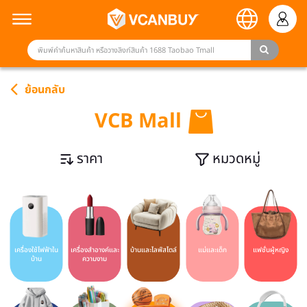
ย้อนกลับ
VCB Mall
ราคา
หมวดหมู่
เครื่องใช้ไฟฟ้าใน
เครื่องสำอางค์และ
บ้านและไลฟ์สไตล์
แม่และเด็ก
แฟชั่นผู้หญิง
บ้าน
ความงาม