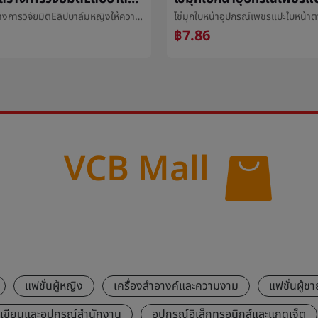
เพาะกายสร้างการวิจัยมิติEลิปบาล์มหญิงให้ความชุ่มชื้นความชื้นการเสริมกำลังต่อต้านแห้งและแตกผู้ชายไปตายผิวการแปรสภาพฝีปากเมล็ดข้าวนักเรียน
฿7.86
VCB Mall
แฟชั่นผู้หญิง
เครื่องสำอางค์และความงาม
แฟชั่นผู้ชา
องเขียนและอุปกรณ์สำนักงาน
อุปกรณ์อิเล็กทรอนิกส์และแกดเจ็ต