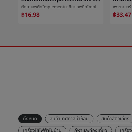
เขียงห้องครัวโรคราน้ำค้างพลาสติกคู่PEผลไม้สับคณะกรรมการต้านเชื้อแบคทีเรียกระดานสับสี่เหลี่ยมåสับคณะกรรมการเกรดอาหารจุด
ตัดยาเสพติดImplementนาทียาเสพติดImplementสี่นาทีหนึ่งกรรไกรยาเสพติดนาทีสองตัดยาเสพติดçç¥Implementเดินทางแบบพกพายาเสพติดç©ชั้นวางของยาเสพติดç
฿16.98
฿33.47
ทั้งหมด
สินค้าเทศกาลน่าช้อป
สินค้าสัตว์เลี้ยง
เครื่องใช้ไฟฟ้าในบ้าน
กีฬาและท่องเที่ยว
เครื่