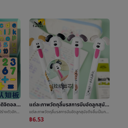
3dสามมิติทำด้วยไม้เลื่อยเล็กดิจิตอลรูปร่างตัวอักษรจิ๊กซอว์การสร้างบล็อกคู่มือจับคณะกรรมการเด็กจิ๊กซอว์ของเล่นขายส่ง
แต่ละภาพวัตถุลิ้มรสการบีบอัดลูกสุนัขดึงลิ้นเป็นกลางปากกาเล็กกองทุนShuleปากกาเล็กå­¦çสนุกดึงå¨ออกแกน
3dสามมิติทำด้วยไม้เลื่อยเล็กดิจิตอลรูปร่างตัวอักษรจิ๊กซอว์การสร้างบล็อกคู่มือจับคณะกรรมการเด็กจิ๊กซอว์ของเล่นขายส่ง
แต่ละภาพวัตถุลิ้มรสการบีบอัดลูกสุนัขดึงลิ้นเป็นกลางปากกาเล็กกองทุนShuleปากกาเล็กå­¦çสนุกดึงå¨ออกแกน
฿6.53