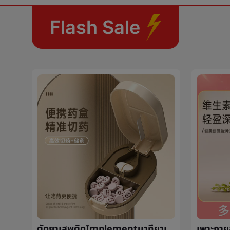
Flash Sale
เขียงห้องครัวโรคราน้ำค้างพลาสติกคู่PEผลไม้สับคณะกรรมการต้านเชื้อแบคทีเรียกระดานสับสี่เหลี่ยมåสับคณะกรรมการเกรดอาหารจุด
ตัดยาเสพติดImplementนาทียาเสพติดImplementสี่นาทีหนึ่งกรรไกรยาเสพติดนาทีสองตัดยาเสพติดçç¥Implementเดินทางแบบพกพายาเสพติดç©ชั้นวางของยาเสพติดç