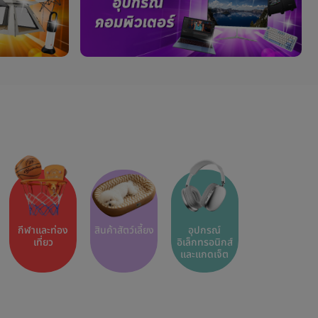
กีฬาและท่อง
สินค้าสัตว์เลี้ยง
อุปกรณ์
เที่ยว
อิเล็กทรอนิกส์
และแกดเจ็ต