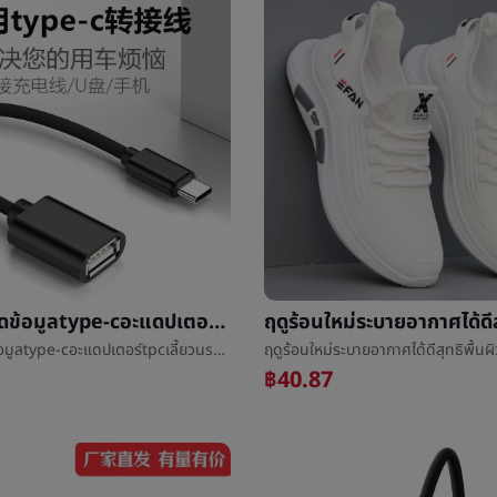
otgบรรทัดข้อมูลtype-cอะแดปเตอร์tpcเลี้ยวusbปากแอนดรูtypecโทรศัพท์แบนเมฆดาวน์โหลดพบUแผ่น
otgบรรทัดข้อมูลtype-cอะแดปเตอร์tpcเลี้ยวusbปากแอนดรูtypecโทรศัพท์แบนเมฆดาวน์โหลดพบUแผ่น
฿40.87