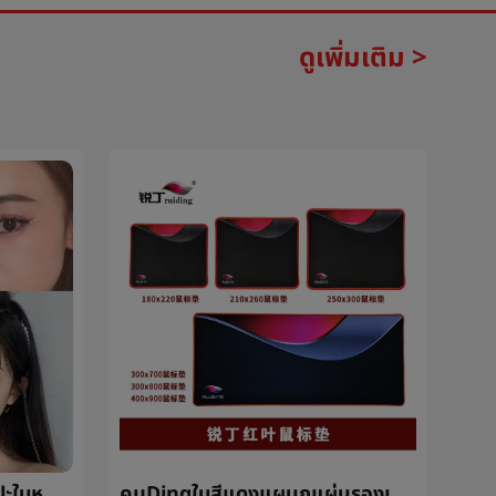
ดูเพิ่มเติม >
ไข่มุกใบหน้าอุปกรณ์เพชรแปะใบหน้าตาแต่งหน้าสดใสเพชรฉีกตัวตุ่นเพชรเวทีแต่งหน้าตารางแสดงเล็บแปะทีมงานของผู้หญิงåแต่งหน้าแปะ
คมDingใบสีแดงแผนกแผ่นรองเมาส์โคร่งจำนวนเกมผู้จับแผ่นรองเมาส์ขายส่งน่ารักสำนักงานกันน้ำเล็กแผ่นรองเมาส์