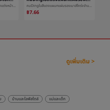
ไข่มุกใบหน้าอุปกรณ์เพชรแปะใบหน้าตาแต่งหน้าสดใสเพชรฉีกตัวตุ่นเพชรเวทีแต่งหน้าตารางแสดงเล็บแปะทีมงานของผู้หญิงåแต่งหน้าแปะ
คมDingใบสีแดงแผนกแผ่นรองเมาส์โคร่งจำนวนเกมผู้จับแผ่นรองเมาส์ขายส่งน่ารักสำนักงานกันน้ำเล็กแผ่นรองเมาส์
฿7.66
฿9
ดูเพิ่มเติม >
ย
บ้านและไลฟ์สไตล์
แม่และเด็ก