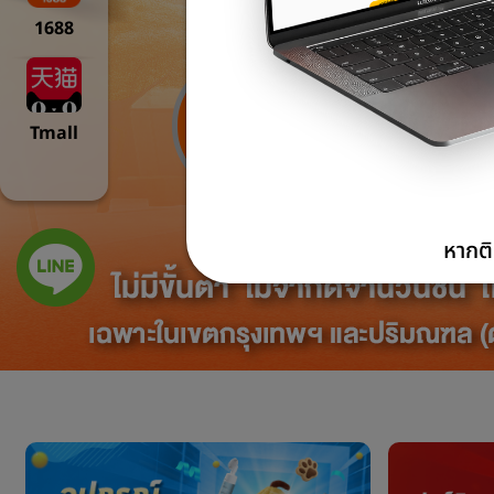
1688
Tmall
หากติ