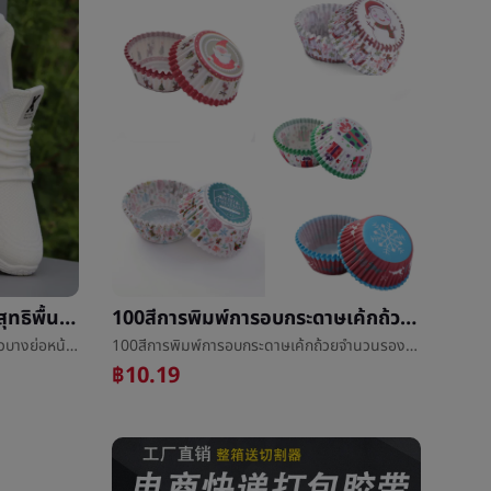
ฤดูร้อนใหม่ระบายอากาศได้ดีสุทธิพื้นผิวบางย่อหน้าขาวรองเท้ากีฬาเกาหลีแสงLeisureอ่อนปลายลื่นยาดับกลิ่นการผลักเบาๆรองเท้า
100สีการพิมพ์การอบกระดาษเค้กถ้วยจำนวนรองเพศอุณหภูมิต่อต้านæ²¹กระดาษคริสต์มาสเค้กกระดาษæ¯
ฤดูร้อนใหม่ระบายอากาศได้ดีสุทธิพื้นผิวบางย่อหน้าขาวรองเท้ากีฬาเกาหลีแสงLeisureอ่อนปลายลื่นยาดับกลิ่นการผลักเบาๆรองเท้า
100สีการพิมพ์การอบกระดาษเค้กถ้วยจำนวนรองเพศอุณหภูมิต่อต้านæ²¹กระดาษคริสต์มาสเค้กกระดาษæ¯
฿10.19