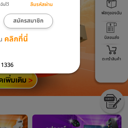
ลืมรหัสผ่าน
ันไว้
พัสดุของฉัน
สมัครสมาชิก
คลิกที่นี่
บิลขนส่ง
าน
ตะกร้าสินค้า
1336