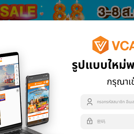
1688
Tmall
รูปแบบใหม่พ
闻与活动
运费估价
支持
VCB Mall
กรุณาเข