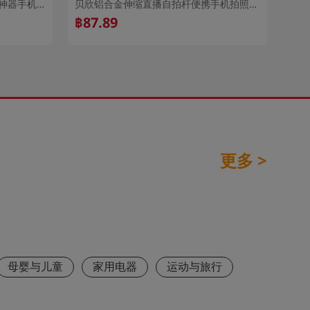
XT02蓝牙自拍杆一体式旋转自拍神器手机通用视频直播三脚架自拍杆
贝欣铝合金伸缩直播自拍杆便携手机拍照摄影延长杆手持拍照支架杆
฿87.89
฿2
更多 >
母婴与儿童
家用电器
运动与旅行