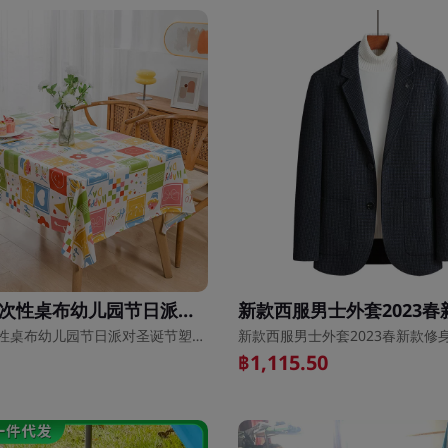
长方形一次性桌布幼儿园节日派对圣诞节塑料餐布饭店秋游圆桌
长方形一次性桌布幼儿园节日派对圣诞节塑料餐布饭店秋游圆桌
฿1,115.50