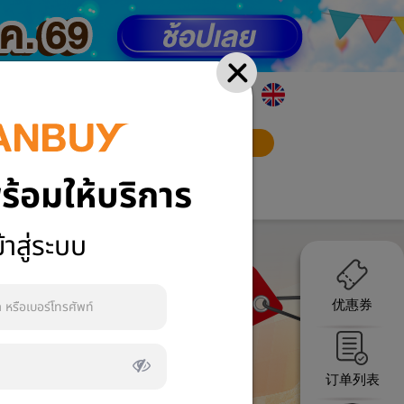
语文
立即注册
登入
ร้อมให้บริการ
้าสู่ระบบ
优惠券
订单列表