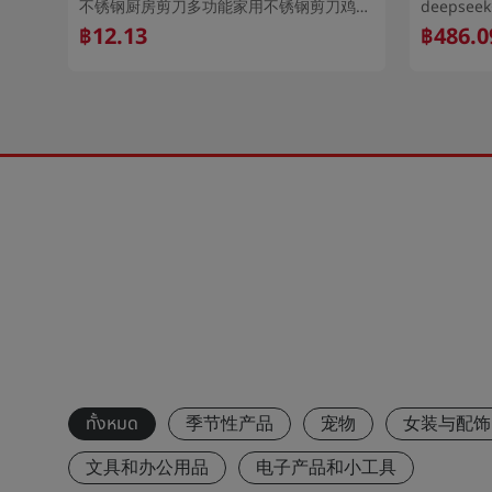
美甲储物成品包装盒子INS风收纳盒穿戴甲收纳盒透明甲片盒批发
不锈钢厨房剪刀多功能家用不锈钢剪刀鸡骨剪核桃夹剪
฿12.13
฿486.0
ทั้งหมด
季节性产品
宠物
女装与配饰
文具和办公用品
电子产品和小工具