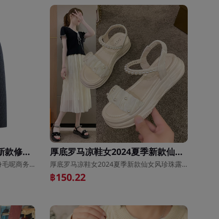
新款西服男士外套2023春新款修身毛呢商务休闲羊毛厚小西装
厚底罗马凉鞋女2024夏季新款仙女风珍珠露趾平底ins潮休闲沙滩鞋
新款西服男士外套2023春新款修身毛呢商务休闲羊毛厚小西装
厚底罗马凉鞋女2024夏季新款仙女风珍珠露趾平底ins潮休闲沙滩鞋
฿150.22