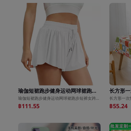
瑜伽短裙跑步健身运动网球裙跑步短裤女跨境夏季速干防走光瑜伽裙
瑜伽短裙跑步健身运动网球裙跑步短裤女跨境夏季速干防走光瑜伽裙
฿111.55
฿55.24