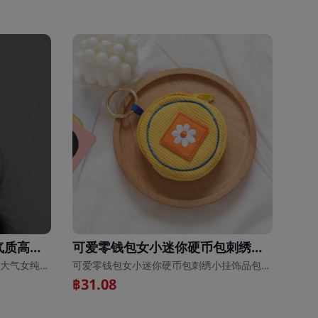
银饰方形耳环小众设计感气质高级大气女纯银耳圈2021年新款潮耳饰
可爱零钱包女小迷你硬币包刺绣小挂饰品包韩国ins手拿包日系挂包
银饰方形耳环小众设计感气质高级大气女纯银耳圈2021年新款潮耳饰
可爱零钱包女小迷你硬币包刺绣小挂饰品包韩国ins手拿包日系挂包
฿31.08