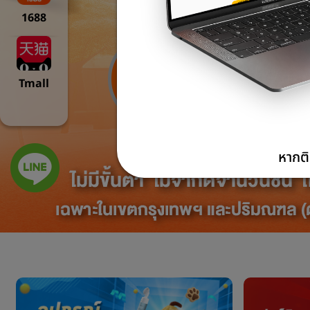
1688
Tmall
หากติ