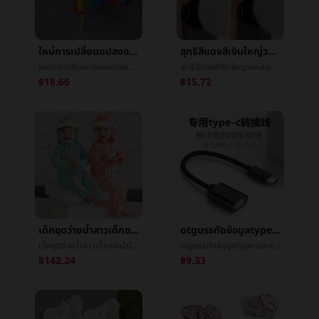
ใหม่การเปลี่ยนแปลงอย่างค่อยเป็นค่อยไปรุ้งกระทู้ผ้าปูโต๊ะสีชมพูสาววันคล้ายวันเกิดงานเลี้ยงเฉลิมฉลองครั้งหนึ่งเพศพลาสติกpeผ้าปูโต๊ะบทความ
สุทธิสีแดงสีเงินใหญ่วงกลมต่างหูหญิง2024ใหม่ถ่ายภาพต่อเนื่องย่อหน้ามังสวิรัติวงกลมสูงความรู้สึกหูวงกลมยุโรปรอบวงกลมเครื่องประดับหูน้ำขึ้นน้ำลง
ใหม่การเปลี่ยนแปลงอย่างค่อยเป็นค่อยไปรุ้งกระทู้ผ้าปูโต๊ะสีชมพูสาววันคล้ายวันเกิดงานเลี้ยงเฉลิมฉลองครั้งหนึ่งเพศพลาสติกpeผ้าปูโต๊ะบทความ
สุทธิสีแดงสีเงินใหญ่วงกลมต่างหูหญิง2024ใหม่ถ่ายภาพต่อเนื่องย่อหน้ามังสวิรัติวงกลมสูงความรู้สึกหูวงกลมยุโรปรอบวงกลมเครื่องประดับหูน้ำขึ้นน้ำลง
฿18.66
฿15.72
เด็กชุดว่ายน้ำสาวเด็กชาย2024ใหม่ชาวสยามไดโนเสาร์มุมทารกครีมกันแดดSurfเสื้อผ้าทารกก่อนโรงเรียนæ¸¸ชุดว่ายน้ำ
otgบรรทัดข้อมูลtype-cอะแดปเตอร์tpcเลี้ยวusbปากแอนดรูtypecโทรศัพท์แบนเมฆดาวน์โหลดพบUแผ่น
เด็กชุดว่ายน้ำสาวเด็กชาย2024ใหม่ชาวสยามไดโนเสาร์มุมทารกครีมกันแดดSurfเสื้อผ้าทารกก่อนโรงเรียนæ¸¸ชุดว่ายน้ำ
otgบรรทัดข้อมูลtype-cอะแดปเตอร์tpcเลี้ยวusbปากแอนดรูtypecโทรศัพท์แบนเมฆดาวน์โหลดพบUแผ่น
฿142.24
฿9.33