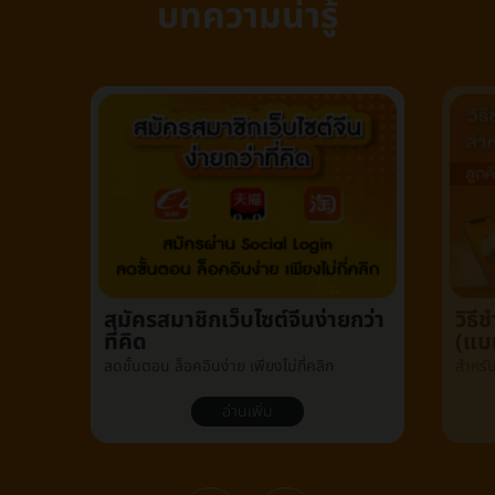
บทความน่ารู้
สมัครสมาชิกเว็บไซต์จีนง่ายกว่า
วิธ
ที่คิด
(แบ
ลดขั้นตอน ล็อคอินง่าย เพียงไม่กี่คลิก
สำหรั
อ่านเพิ่ม