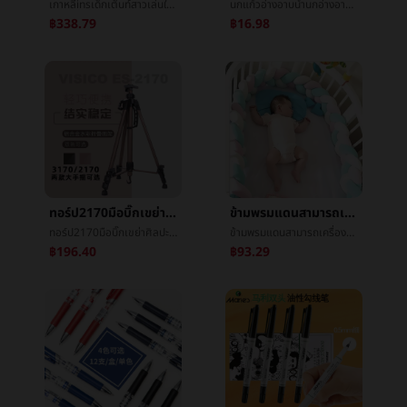
เกาหลีinsเด็กเต็นท์สาวเล่นในบ้านของเล่นเด็กผู้ชายสาวกลางแจ้งพับริมทะเลหาดทรายเล็กเต็นท์
นกแก้วอ่างอาบน้ำนกอ่างอาบน้ำนกอ่างอาบน้ำนกæ²อ่างอาบน้ำนกแก้วสะอาดอ่างนกของเล่นนกแก้วของเล่น
฿338.79
฿16.98
ทอร์ป2170มือบิ๊กเขย่าศิลปะโลหะขาตั้งยืดพับอลูมิเนียมขาตั้งร่างSketchpadหิ้ง
ข้ามพรมแดนสามารถเครื่องล้างนัวเนียทารก3หุ้นอ่อนบรรจุภัณฑ์เป๋ถักเปียเน็คไทพังบทความเด็กนัวเนียæรั้วต่อต้านตก
ทอร์ป2170มือบิ๊กเขย่าศิลปะโลหะขาตั้งยืดพับอลูมิเนียมขาตั้งร่างSketchpadหิ้ง
ข้ามพรมแดนสามารถเครื่องล้างนัวเนียทารก3หุ้นอ่อนบรรจุภัณฑ์เป๋ถักเปียเน็คไทพังบทความเด็กนัวเนียæรั้วต่อต้านตก
฿196.40
฿93.29