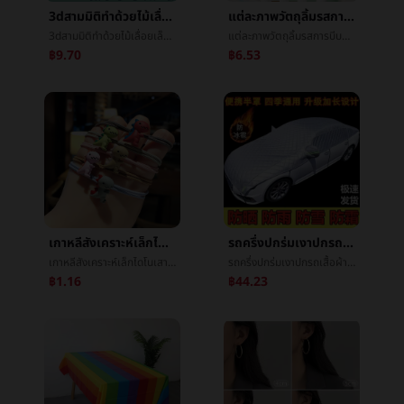
3dสามมิติทำด้วยไม้เลื่อยเล็กดิจิตอลรูปร่างตัวอักษรจิ๊กซอว์การสร้างบล็อกคู่มือจับคณะกรรมการเด็กจิ๊กซอว์ของเล่นขายส่ง
แต่ละภาพวัตถุลิ้มรสการบีบอัดลูกสุนัขดึงลิ้นเป็นกลางปากกาเล็กกองทุนShuleปากกาเล็กå­¦çสนุกดึงå¨ออกแกน
3dสามมิติทำด้วยไม้เลื่อยเล็กดิจิตอลรูปร่างตัวอักษรจิ๊กซอว์การสร้างบล็อกคู่มือจับคณะกรรมการเด็กจิ๊กซอว์ของเล่นขายส่ง
แต่ละภาพวัตถุลิ้มรสการบีบอัดลูกสุนัขดึงลิ้นเป็นกลางปากกาเล็กกองทุนShuleปากกาเล็กå­¦çสนุกดึงå¨ออกแกน
฿9.70
฿6.53
เกาหลีสังเคราะห์เล็กไดโนเสาร์เน็คไทผมยางรัดผ้าพันหัวหญิงบุคลิกภาพสุทธิสีแดงå°หญิงน่ารักไดโนเสาร์ผมเชือกผ้าโพกศีรษะ
รถครึ่งปกร่มเงาปกรถเสื้อผ้าฤดูร้อนครีมกันแดดฉนวนกันความร้อนฝนตกหน้าอกรถปกต่อต้านทักทายครึ่งปก
เกาหลีสังเคราะห์เล็กไดโนเสาร์เน็คไทผมยางรัดผ้าพันหัวหญิงบุคลิกภาพสุทธิสีแดงå°หญิงน่ารักไดโนเสาร์ผมเชือกผ้าโพกศีรษะ
รถครึ่งปกร่มเงาปกรถเสื้อผ้าฤดูร้อนครีมกันแดดฉนวนกันความร้อนฝนตกหน้าอกรถปกต่อต้านทักทายครึ่งปก
฿1.16
฿44.23