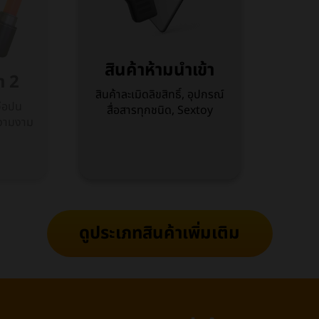
สินค้าห้ามนำเข้า
า 2
สินค้าละเมิดลิขสิทธิ์, อุปกรณ์
จือปน
สื่อสารทุกชนิด, Sextoy
ความงาม
ดูประเภทสินค้าเพิ่มเติม