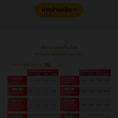
ฝากจ่ายคลิก >