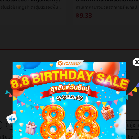
48ชั่วโมงภายในเรือèTingshiตาตุ่มริ้วรอยฟื้นฟูผิวหลีกเลี่ยงล้างนอนหลับหน้ากากการเสริมกำลังให้ความชุ่มชื้นกล่าวถึงสดใสผิว
฿9.33
VCB Mall
แฟชั่นผู้หญิง
เครื่องสำอางค์และความงาม
แฟชั่นผู้ชา
องเขียนและอุปกรณ์สำนักงาน
อุปกรณ์อิเล็กทรอนิกส์และแกดเจ็ต