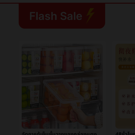
Flash Sale
ต่างประเทศร้อน12สีตัวอักษรเล็บแปะภาษาอังกฤษตัวอักษรกรณีแสงวาวเล็บมือแปะçº¸DIYเล็บเครื่องประดับ
จัดการตู้เย็นชั้นวางของกล่องแตงโมและผลไม้ä¿é²กล่องตู้เย็นเตรียมการกล่องห้องครัวผักและผลไม้อาหารความจุสูงชั้นวางของกล่อง