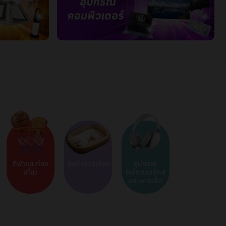
กีฬาและท่อง
สินค้าสัตว์เลี้ยง
อุปกรณ์
เที่ยว
อิเล็กทรอนิกส์
และแกดเจ็ต