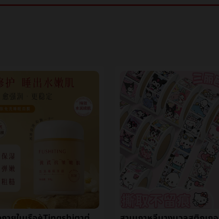
48ชั่วโมงภายในเรือèTingshiตาตุ่มริ้วรอยฟื้นฟูผิวหลีกเลี่ยงล้างนอนหลับหน้ากากการเสริมกำลังให้ความชุ่มชื้นกล่าวถึงสดใสผิว