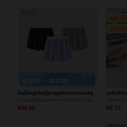
ใหม่ใหญ่รหัสผู้ชายลูกศรกางเกงบริสุทธิ์บ้านLeisureการเคลื่อนไหวมุมåกางเกงหลวมฉบับที่ตีพิมพ์เด็กนักเรียนกางเกงå¤´ขายส่ง
ใหม่ใหญ่รหัสผู้ชายลูกศรกางเกงบริสุทธิ์บ้านLeisureการเคลื่อนไหวมุมåกางเกงหลวมฉบับที่ตีพิมพ์เด็กนักเรียนกางเกงå¤´ขายส่ง
฿46.08
฿8.73