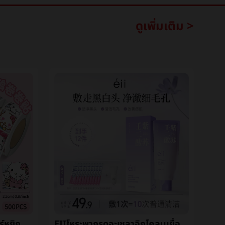
ดูเพิ่มเติม >
สามเกาหลีนางนวลสติกเกอร์หยิกแปะการ์ตูนเด็กรางวัลหญิงมือบัญชีวัสดุdiyซีลแปะåเยื่อหุ้มเซลล์เทปขายส่ง
EIIโหระพากรดอะเซลาอิกโคลนเยื่อหุ้มเซลล์ชั้นลึกสะอาดโคลนสิวสิวหัวดำหดรูขุมขนละเลงé¢เยื่อหุ้มเซลล์หญิงผลิตภัณฑ์ดูแลผิว