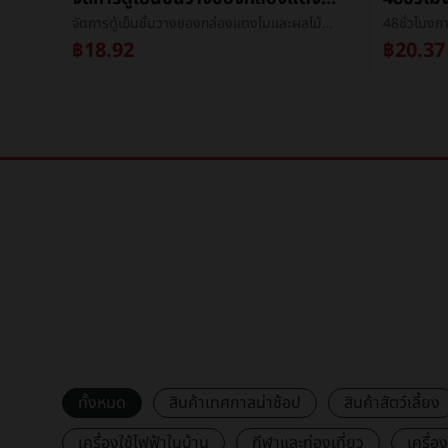
ต่างประเทศร้อน12สีตัวอักษรเล็บแปะภาษาอังกฤษตัวอักษรกรณีแสงวาวเล็บมือแปะçº¸DIYเล็บเครื่องประดับ
จัดการตู้เย็นชั้นวางของกล่องแตงโมและผลไม้ä¿é²กล่องตู้เย็นเตรียมการกล่องห้องครัวผักและผลไม้อาหารความจุสูงชั้นวางของกล่อง
฿18.92
฿20.37
ทั้งหมด
สินค้าเทศกาลน่าช้อป
สินค้าสัตว์เลี้ยง
เครื่องใช้ไฟฟ้าในบ้าน
กีฬาและท่องเที่ยว
เครื่