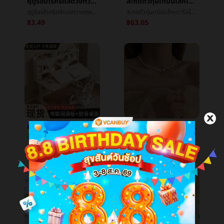
ฤดูร้อนโรคริดสีดวงทวารถุงเท้าหญิงไนลอนCozyระบายอากาศได้ดีน้ำแข็งถุงน่องวันแผนกลูกอมสีบางย่อหน้าในหลอดตะบันน้ำแข็งน้ำแข็งถุงเท้า
สะกดถั่วทุ่มเทมินิเล็กเตารีดไฟฟ้าสะกดสะกดถั่วแห้งเหล็กคู่มือร้อนเพชรทารกเสื้อผ้าdiyร้อนç»
ฤดูร้อนโรคริดสีดวงทวารถุงเท้าหญิงไนลอนCozyระบายอากาศได้ดีน้ำแข็งถุงน่องวันแผนกลูกอมสีบางย่อหน้าในหลอดตะบันน้ำแข็งน้ำแข็งถุงเท้า
สะกดถั่วทุ่มเทมินิเล็กเตารีดไฟฟ้าสะกดสะกดถั่วแห้งเหล็กคู่มือร้อนเพชรทารกเสื้อผ้าdiyร้อนç»
฿3.49
฿63.05
เด็กตารางการศึกษานักเรียนเคาน์เตอร์สามารถลงมือหมุนเนื้อไม้โต๊ะเรียนนักเรียนยกด้านหลังโต๊ะเขียนหนังสือคอมพิวเตอร์ตาราง
Retroอารมณ์ใหม่แสงฟุ่มเฟือยคัดลอกไข่มุกสร้อยคอหญิงชนกลุ่มน้อยขนาดเล็กสูงออกแบบกระดูกไหปลาร้าโซ่ร้อยเอาฤดูใบไม้ผลิคอโซ่
เด็กตารางการศึกษานักเรียนเคาน์เตอร์สามารถลงมือหมุนเนื้อไม้โต๊ะเรียนนักเรียนยกด้านหลังโต๊ะเขียนหนังสือคอมพิวเตอร์ตาราง
Retroอารมณ์ใหม่แสงฟุ่มเฟือยคัดลอกไข่มุกสร้อยคอหญิงชนกลุ่มน้อยขนาดเล็กสูงออกแบบกระดูกไหปลาร้าโซ่ร้อยเอาฤดูใบไม้ผลิคอโซ่
฿2,064.66
฿23.57