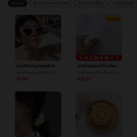
ทั้งหมด
สินค้าเทศกาลน่าช้อป
สินค้าสัตว์เลี้ยง
แฟชั่นผู้หญิง
ใหม่Allotypeลูกพีชหัวใจแว่นตากันแดดข้ามพรมแดนยุโรปงานเลี้ยงç±หัวใจแว่นตาสุทธิสีแดงถนนชนะแฟชั่นนางสาวแว่นตากันแดด
ขาวผ้าพลัฌผ้าโทรศัพท์อุปกรณ์ตอบโต้เครื่องเพชรพลอยตู้โชว์æ¡ผ้าå«ผ้าvillusแผงลอยผ้าถ่ายภาพèæ¯ผ้า
ใหม่Allotypeลูกพีชหัวใจแว่นตากันแดดข้ามพรมแดนยุโรปงานเลี้ยงç±หัวใจแว่นตาสุทธิสีแดงถนนชนะแฟชั่นนางสาวแว่นตากันแดด
ขาวผ้าพลัฌผ้าโทรศัพท์อุปกรณ์ตอบโต้เครื่องเพชรพลอยตู้โชว์æ¡ผ้าå«ผ้าvillusแผงลอยผ้าถ่ายภาพèæ¯ผ้า
฿7.03
฿25.63