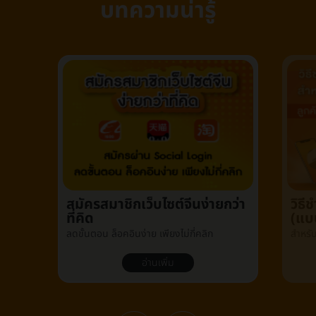
บทความน่ารู้
สมัครสมาชิกเว็บไซต์จีนง่ายกว่า
วิธ
ที่คิด
(แบ
ลดขั้นตอน ล็อคอินง่าย เพียงไม่กี่คลิก
สำหรั
อ่านเพิ่ม