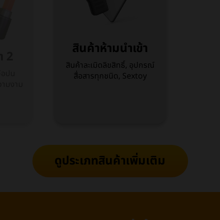
สินค้าห้ามนำเข้า
ค้า 2
สินค้าละเมิดลิขสิทธิ์, อุปกรณ์
ถุเจือปน
สื่อสารทุกชนิด, Sextoy
ิมความงาม
ดูประเภทสินค้าเพิ่มเติม