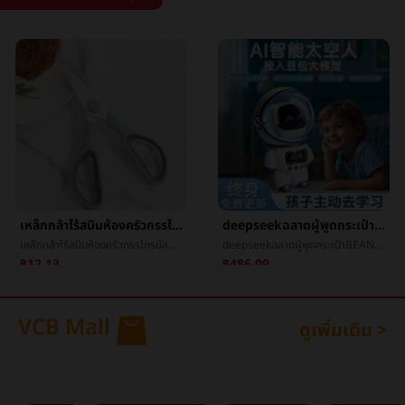
เหล็กกล้าไร้สนิมห้องครัวกรรไกรมัลติฟังก์ชั่ครัวเรือนเหล็กกล้าไร้สนิมกรรไกรไก่กระดูกกรรไกรเมล็ดถั่ววอลนัทå¤¹กรรไกร
deepseekฉลาดผู้พูดกระเป๋าBEANaiฉลาดเสียงaiใหญ่แบบกระเป๋าBEANพูดคุยหุ่นยนต์บลูทูธเสียง
เหล็กกล้าไร้สนิมห้องครัวกรรไกรมัลติฟังก์ชั่ครัวเรือนเหล็กกล้าไร้สนิมกรรไกรไก่กระดูกกรรไกรเมล็ดถั่ววอลนัทå¤¹กรรไกร
deepseekฉลาดผู้พูดกระเป๋าBEANaiฉลาดเสียงaiใหญ่แบบกระเป๋าBEANพูดคุยหุ่นยนต์บลูทูธเสียง
฿12.13
฿486.09
VCB Mall
ดูเพิ่มเติม >