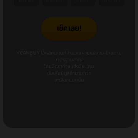
เช็คเลย!
VCANBUY ใช้หลักเกณฑ์คำนวณค่าขนส่งจีน-ไทยตาม
มาตรฐานสากล
โดยอัตราค่าขนส่งจีน-ไทย
แบบใดมีมูลค่ามากกว่า
จะเลือกแบบนั้น