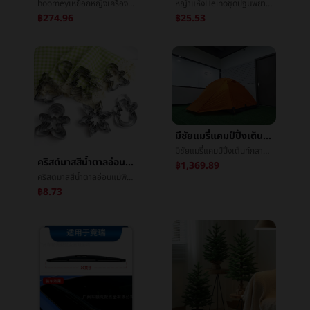
hoomeyเหยือกหญิงเครื่องเคลือบดินเผาซับในเหยือก2025ใหม่สูงสีมูลค่านักเรียนฟางข้าวถ้วยน้ำประกันภัยน้ำแข็ง
หญ้าแห้งHeinoชุดปฐมพยาบาลการบาดเจ็บกรณีฉุกเฉินบรรจุภัณฑ์แบบพกพาครัวเรือนกลางแจ้งรถเดินทางปีนวางแผลกรณีฉุกเฉินบรรจุภัณฑ์
฿274.96
฿25.53
มีชัยแมรี่แคมป์ปิ้งเต็นท์กลางแจ้งเกินกว่าแสงเสาด้วยมือแบบพกพาดับเบิลต่อต้านฝนตกหนักแคมป์ปิ้งโดยการเดินเท้านักไต่เขาเต็นท์
มีชัยแมรี่แคมป์ปิ้งเต็นท์กลางแจ้งเกินกว่าแสงเสาด้วยมือแบบพกพาดับเบิลต่อต้านฝนตกหนักแคมป์ปิ้งโดยการเดินเท้านักไต่เขาเต็นท์
คริสต์มาสสีน้ำตาลอ่อนแม่พิมพ์เหล็กกล้าไร้สนิมเกล็ดหิมะคริสต์มาสæขนมปังขิงคนคุ้กกี้ผักผลไม้ตัดระยะยาวจุดจัดหา
฿1,369.89
คริสต์มาสสีน้ำตาลอ่อนแม่พิมพ์เหล็กกล้าไร้สนิมเกล็ดหิมะคริสต์มาสæขนมปังขิงคนคุ้กกี้ผักผลไม้ตัดระยะยาวจุดจัดหา
฿8.73