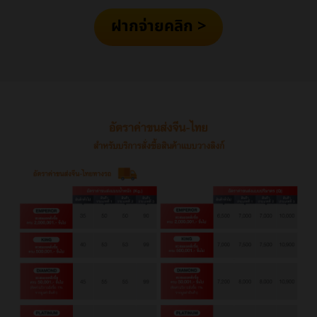
ฝากจ่ายคลิก >