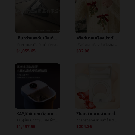
เกินกว่าแสงดับเบิลเต็นท์กระเป๋าเป้สะพายหลังเต็นท์ï¼แรดแสงéแคมป์ปิ้งเต็นท์ï¼ดับเบิลเกินกว่าแสงเสาเต็นท์
คริสต์มาสเครื่องประดับจำลองEchinaceaระฆังจี้คริสต์มาสรถแขวนผลไม้เล็กๆเถาวัลย์วงกลมเล็กพวงมาลัยนางแกรี่เล็กพวงมาลัย
เกินกว่าแสงดับเบิลเต็นท์กระเป๋าเป้สะพายหลังเต็นท์ï¼แรดแสงéแคมป์ปิ้งเต็นท์ï¼ดับเบิลเกินกว่าแสงเสาเต็นท์
คริสต์มาสเครื่องประดับจำลองEchinaceaระฆังจี้คริสต์มาสรถแขวนผลไม้เล็กๆเถาวัลย์วงกลมเล็กพวงมาลัยนางแกรี่เล็กพวงมาลัย
฿1,055.65
฿32.98
KASJมีชัยบทกวีซูนเนอร์อ่างอาบน้ำอัตโนมัตินวดฟองเท้าบาร์เรลฟองเท้าอ่างเครื่องทำความร้อนล้างเท้าอ่างการนวดกดจุดอ่างT6
Zhanสวยงามสามเท่าโปรตีนการซ่อมแซมย่อยอาหารเบาะลมน้ำค้างแข็งรากฐานBBน้ำค้างแข็งชดช้อยให้ความชุ่มชื้นแก้ไขสีรู้สึกไวกล้ามเนื้อ
KASJมีชัยบทกวีซูนเนอร์อ่างอาบน้ำอัตโนมัตินวดฟองเท้าบาร์เรลฟองเท้าอ่างเครื่องทำความร้อนล้างเท้าอ่างการนวดกดจุดอ่างT6
Zhanสวยงามสามเท่าโปรตีนการซ่อมแซมย่อยอาหารเบาะลมน้ำค้างแข็งรากฐานBBน้ำค้างแข็งชดช้อยให้ความชุ่มชื้นแก้ไขสีรู้สึกไวกล้ามเนื้อ
฿1,497.55
฿204.36