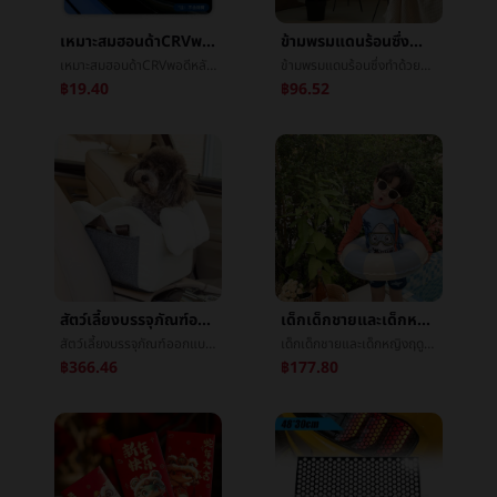
เหมาะสมฮอนด้าCRVพอดีหลังจากที่เครื่องเช็ดENNDesaiç¼¤ความฉลาดXRVมงกุฎถนนURVโดดเด่นคุณธรรมหมอก
ข้ามพรมแดนร้อนซึ่งทำด้วยคนต้นคริสต์มาสสก์ท็อปต้นไม้peคริสต์มาสเครื่องประดับคริสต์มาสต้นไม้เครื่องประดับขนาดเล็กศักดิ์สิทธิ์èªต้นไม้
เหมาะสมฮอนด้าCRVพอดีหลังจากที่เครื่องเช็ดENNDesaiç¼¤ความฉลาดXRVมงกุฎถนนURVโดดเด่นคุณธรรมหมอก
ข้ามพรมแดนร้อนซึ่งทำด้วยคนต้นคริสต์มาสสก์ท็อปต้นไม้peคริสต์มาสเครื่องประดับคริสต์มาสต้นไม้เครื่องประดับขนาดเล็กศักดิ์สิทธิ์èªต้นไม้
฿19.40
฿96.52
สัตว์เลี้ยงบรรจุภัณฑ์ออกแบบพกพาบรรจุภัณฑ์ความจุสูงสามารถพับระบายอากาศได้ดีแมวบรรจุภัณฑ์æ·ข้างนอกขนาดเล็กแมวåªรถæè¡บรรจุภัณฑ์
เด็กเด็กชายและเด็กหญิงฤดูร้อน2023ใหม่แยกสามารถAiboสมบัติส้มปลาฉลามชุดว่ายน้ำครีมกันแดดความเร็วแห้งในเด็กๆ
สัตว์เลี้ยงบรรจุภัณฑ์ออกแบบพกพาบรรจุภัณฑ์ความจุสูงสามารถพับระบายอากาศได้ดีแมวบรรจุภัณฑ์æ·ข้างนอกขนาดเล็กแมวåªรถæè¡บรรจุภัณฑ์
เด็กเด็กชายและเด็กหญิงฤดูร้อน2023ใหม่แยกสามารถAiboสมบัติส้มปลาฉลามชุดว่ายน้ำครีมกันแดดความเร็วแห้งในเด็กๆ
฿366.46
฿177.80