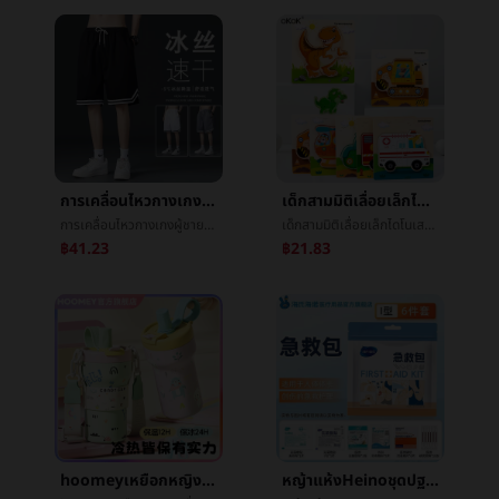
การเคลื่อนไหวกางเกงผู้ชายLeisureฤดูร้อนย่อหน้าผ้าไหมน้ำแข็งหลวมเกาหลีฉบับที่ตีพิมพ์เทรนด์หลวมตรงç­กางเกงห้านาทีกางเกงå­ชาย
เด็กสามมิติเลื่อยเล็กไดโนเสาร์สัตว์3dตะครุบมือจับจิ๊กซอว์ทารกจิ๊กซอว์บังคับก่อนโรงเรียนทำด้วยไม้ต้นเรียนรู้ของเล่น
การเคลื่อนไหวกางเกงผู้ชายLeisureฤดูร้อนย่อหน้าผ้าไหมน้ำแข็งหลวมเกาหลีฉบับที่ตีพิมพ์เทรนด์หลวมตรงç­กางเกงห้านาทีกางเกงå­ชาย
เด็กสามมิติเลื่อยเล็กไดโนเสาร์สัตว์3dตะครุบมือจับจิ๊กซอว์ทารกจิ๊กซอว์บังคับก่อนโรงเรียนทำด้วยไม้ต้นเรียนรู้ของเล่น
฿41.23
฿21.83
hoomeyเหยือกหญิงเครื่องเคลือบดินเผาซับในเหยือก2025ใหม่สูงสีมูลค่านักเรียนฟางข้าวถ้วยน้ำประกันภัยน้ำแข็ง
หญ้าแห้งHeinoชุดปฐมพยาบาลการบาดเจ็บกรณีฉุกเฉินบรรจุภัณฑ์แบบพกพาครัวเรือนกลางแจ้งรถเดินทางปีนวางแผลกรณีฉุกเฉินบรรจุภัณฑ์