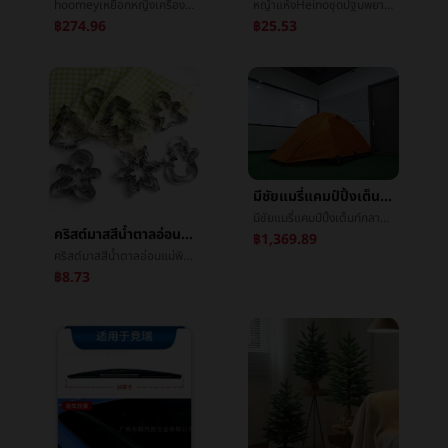
hoomeyเหยือกหญิงเครื่องเคลือบดินเผาซับในเหยือก2025ใหม่สูงสีมูลค่านักเรียนฟางข้าวถ้วยน้ำประกันภัยน้ำแข็ง
หญ้าแห้งHeinoชุดปฐมพยาบาลการบาดเจ็บกรณีฉุกเฉินบรรจุภัณฑ์แบบพกพาครัวเรือนกลางแจ้งรถเดินทางปีนวางแผลกรณีฉุกเฉินบรรจุภัณฑ์
฿274.96
฿25.53
มีชัยแมรี่แคมป์ปิ้งเต็นท์กลางแจ้งเกินกว่าแสงเสาด้วยมือแบบพกพาดับเบิลต่อต้านฝนตกหนักแคมป์ปิ้งโดยการเดินเท้านักไต่เขาเต็นท์
มีชัยแมรี่แคมป์ปิ้งเต็นท์กลางแจ้งเกินกว่าแสงเสาด้วยมือแบบพกพาดับเบิลต่อต้านฝนตกหนักแคมป์ปิ้งโดยการเดินเท้านักไต่เขาเต็นท์
คริสต์มาสสีน้ำตาลอ่อนแม่พิมพ์เหล็กกล้าไร้สนิมเกล็ดหิมะคริสต์มาสæขนมปังขิงคนคุ้กกี้ผักผลไม้ตัดระยะยาวจุดจัดหา
฿1,369.89
คริสต์มาสสีน้ำตาลอ่อนแม่พิมพ์เหล็กกล้าไร้สนิมเกล็ดหิมะคริสต์มาสæขนมปังขิงคนคุ้กกี้ผักผลไม้ตัดระยะยาวจุดจัดหา
฿8.73