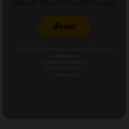
เช็คเลย!
VCANBUY ใช้หลักเกณฑ์คำนวณค่าขนส่งจีน-ไทยตาม
มาตรฐานสากล
โดยอัตราค่าขนส่งจีน-ไทย
แบบใดมีมูลค่ามากกว่า
จะเลือกแบบนั้น