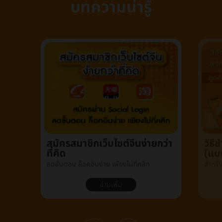
บทความน่ารู้
สมัครสมาชิกเว็บไซต์จีนง่ายกว่า
วิธ
ที่คิด
(แบ
ลดขั้นตอน ล็อคอินง่าย เพียงไม่กี่คลิก
สำหรั
อ่านเพิ่ม