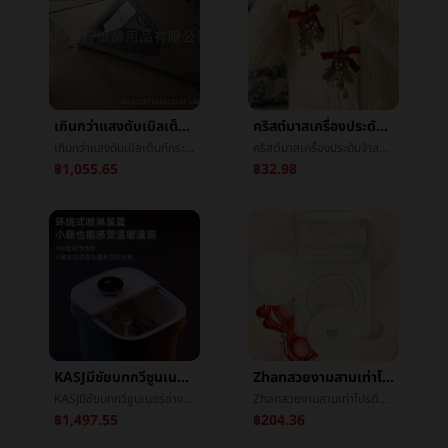
เกินกว่าแสงดับเบิลเต็นท์กระเป๋าเป้สะพายหลังเต็นท์ï¼แรดแสงéแคมป์ปิ้งเต็นท์ï¼ดับเบิลเกินกว่าแสงเสาเต็นท์
คริสต์มาสเครื่องประดับจำลองEchinaceaระฆังจี้คริสต์มาสรถแขวนผลไม้เล็กๆเถาวัลย์วงกลมเล็กพวงมาลัยนางแกรี่เล็กพวงมาลัย
เกินกว่าแสงดับเบิลเต็นท์กระเป๋าเป้สะพายหลังเต็นท์ï¼แรดแสงéแคมป์ปิ้งเต็นท์ï¼ดับเบิลเกินกว่าแสงเสาเต็นท์
คริสต์มาสเครื่องประดับจำลองEchinaceaระฆังจี้คริสต์มาสรถแขวนผลไม้เล็กๆเถาวัลย์วงกลมเล็กพวงมาลัยนางแกรี่เล็กพวงมาลัย
฿1,055.65
฿32.98
KASJมีชัยบทกวีซูนเนอร์อ่างอาบน้ำอัตโนมัตินวดฟองเท้าบาร์เรลฟองเท้าอ่างเครื่องทำความร้อนล้างเท้าอ่างการนวดกดจุดอ่างT6
Zhanสวยงามสามเท่าโปรตีนการซ่อมแซมย่อยอาหารเบาะลมน้ำค้างแข็งรากฐานBBน้ำค้างแข็งชดช้อยให้ความชุ่มชื้นแก้ไขสีรู้สึกไวกล้ามเนื้อ
KASJมีชัยบทกวีซูนเนอร์อ่างอาบน้ำอัตโนมัตินวดฟองเท้าบาร์เรลฟองเท้าอ่างเครื่องทำความร้อนล้างเท้าอ่างการนวดกดจุดอ่างT6
Zhanสวยงามสามเท่าโปรตีนการซ่อมแซมย่อยอาหารเบาะลมน้ำค้างแข็งรากฐานBBน้ำค้างแข็งชดช้อยให้ความชุ่มชื้นแก้ไขสีรู้สึกไวกล้ามเนื้อ
฿1,497.55
฿204.36