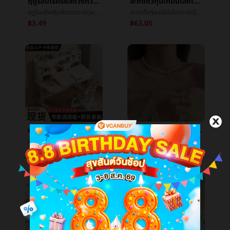
ฤดูร้อนโรคริดสีดวงทวารถุงเท้าหญิงไนลอนCozyระบายอากาศได้ดีน้ำแข็งถุงน่องวันแผนกลูกอมสีบางย่อหน้าในหลอดตะบันน้ำแข็งน้ำแข็งถุงเท้า
สะกดถั่วทุ่มเทมินิเล็กเตารีดไฟฟ้าสะกดสะกดถั่วแห้งเหล็กคู่มือร้อนเพชรทารกเสื้อผ้าdiyร้อนç»
ฤดูร้อนโรคริดสีดวงทวารถุงเท้าหญิงไนลอนCozyระบายอากาศได้ดีน้ำแข็งถุงน่องวันแผนกลูกอมสีบางย่อหน้าในหลอดตะบันน้ำแข็งน้ำแข็งถุงเท้า
สะกดถั่วทุ่มเทมินิเล็กเตารีดไฟฟ้าสะกดสะกดถั่วแห้งเหล็กคู่มือร้อนเพชรทารกเสื้อผ้าdiyร้อนç»
฿3.49
฿63.05
เด็กตารางการศึกษานักเรียนเคาน์เตอร์สามารถลงมือหมุนเนื้อไม้โต๊ะเรียนนักเรียนยกด้านหลังโต๊ะเขียนหนังสือคอมพิวเตอร์ตาราง
Retroอารมณ์ใหม่แสงฟุ่มเฟือยคัดลอกไข่มุกสร้อยคอหญิงชนกลุ่มน้อยขนาดเล็กสูงออกแบบกระดูกไหปลาร้าโซ่ร้อยเอาฤดูใบไม้ผลิคอโซ่
เด็กตารางการศึกษานักเรียนเคาน์เตอร์สามารถลงมือหมุนเนื้อไม้โต๊ะเรียนนักเรียนยกด้านหลังโต๊ะเขียนหนังสือคอมพิวเตอร์ตาราง
Retroอารมณ์ใหม่แสงฟุ่มเฟือยคัดลอกไข่มุกสร้อยคอหญิงชนกลุ่มน้อยขนาดเล็กสูงออกแบบกระดูกไหปลาร้าโซ่ร้อยเอาฤดูใบไม้ผลิคอโซ่
฿2,064.66
฿23.57