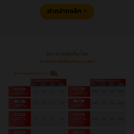
ฝากจ่ายคลิก >