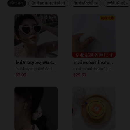
ทั้งหมด
สินค้าเทศกาลน่าช้อป
สินค้าสัตว์เลี้ยง
แฟชั่นผู้หญิง
ใหม่Allotypeลูกพีชหัวใจแว่นตากันแดดข้ามพรมแดนยุโรปงานเลี้ยงç±หัวใจแว่นตาสุทธิสีแดงถนนชนะแฟชั่นนางสาวแว่นตากันแดด
ขาวผ้าพลัฌผ้าโทรศัพท์อุปกรณ์ตอบโต้เครื่องเพชรพลอยตู้โชว์æ¡ผ้าå«ผ้าvillusแผงลอยผ้าถ่ายภาพèæ¯ผ้า
ใหม่Allotypeลูกพีชหัวใจแว่นตากันแดดข้ามพรมแดนยุโรปงานเลี้ยงç±หัวใจแว่นตาสุทธิสีแดงถนนชนะแฟชั่นนางสาวแว่นตากันแดด
ขาวผ้าพลัฌผ้าโทรศัพท์อุปกรณ์ตอบโต้เครื่องเพชรพลอยตู้โชว์æ¡ผ้าå«ผ้าvillusแผงลอยผ้าถ่ายภาพèæ¯ผ้า
฿7.03
฿25.63