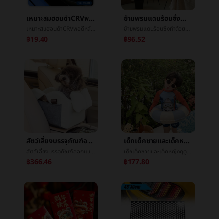
เหมาะสมฮอนด้าCRVพอดีหลังจากที่เครื่องเช็ดENNDesaiç¼¤ความฉลาดXRVมงกุฎถนนURVโดดเด่นคุณธรรมหมอก
ข้ามพรมแดนร้อนซึ่งทำด้วยคนต้นคริสต์มาสสก์ท็อปต้นไม้peคริสต์มาสเครื่องประดับคริสต์มาสต้นไม้เครื่องประดับขนาดเล็กศักดิ์สิทธิ์èªต้นไม้
เหมาะสมฮอนด้าCRVพอดีหลังจากที่เครื่องเช็ดENNDesaiç¼¤ความฉลาดXRVมงกุฎถนนURVโดดเด่นคุณธรรมหมอก
ข้ามพรมแดนร้อนซึ่งทำด้วยคนต้นคริสต์มาสสก์ท็อปต้นไม้peคริสต์มาสเครื่องประดับคริสต์มาสต้นไม้เครื่องประดับขนาดเล็กศักดิ์สิทธิ์èªต้นไม้
฿19.40
฿96.52
สัตว์เลี้ยงบรรจุภัณฑ์ออกแบบพกพาบรรจุภัณฑ์ความจุสูงสามารถพับระบายอากาศได้ดีแมวบรรจุภัณฑ์æ·ข้างนอกขนาดเล็กแมวåªรถæè¡บรรจุภัณฑ์
เด็กเด็กชายและเด็กหญิงฤดูร้อน2023ใหม่แยกสามารถAiboสมบัติส้มปลาฉลามชุดว่ายน้ำครีมกันแดดความเร็วแห้งในเด็กๆ
สัตว์เลี้ยงบรรจุภัณฑ์ออกแบบพกพาบรรจุภัณฑ์ความจุสูงสามารถพับระบายอากาศได้ดีแมวบรรจุภัณฑ์æ·ข้างนอกขนาดเล็กแมวåªรถæè¡บรรจุภัณฑ์
เด็กเด็กชายและเด็กหญิงฤดูร้อน2023ใหม่แยกสามารถAiboสมบัติส้มปลาฉลามชุดว่ายน้ำครีมกันแดดความเร็วแห้งในเด็กๆ
฿366.46
฿177.80