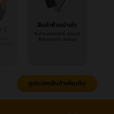
สินค้าห้ามนำเข้า
า 2
สินค้าละเมิดลิขสิทธิ์, อุปกรณ์
จือปน
สื่อสารทุกชนิด, Sextoy
ความงาม
ดูประเภทสินค้าเพิ่มเติม