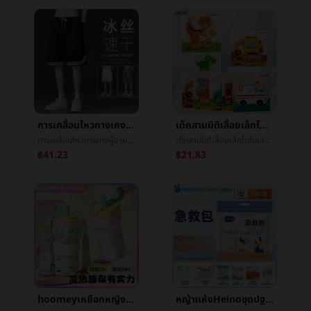
การเคลื่อนไหวกางเกงผู้ชายLeisureฤดูร้อนย่อหน้าผ้าไหมน้ำแข็งหลวมเกาหลีฉบับที่ตีพิมพ์เทรนด์หลวมตรงç­กางเกงห้านาทีกางเกงå­ชาย
เด็กสามมิติเลื่อยเล็กไดโนเสาร์สัตว์3dตะครุบมือจับจิ๊กซอว์ทารกจิ๊กซอว์บังคับก่อนโรงเรียนทำด้วยไม้ต้นเรียนรู้ของเล่น
การเคลื่อนไหวกางเกงผู้ชายLeisureฤดูร้อนย่อหน้าผ้าไหมน้ำแข็งหลวมเกาหลีฉบับที่ตีพิมพ์เทรนด์หลวมตรงç­กางเกงห้านาทีกางเกงå­ชาย
เด็กสามมิติเลื่อยเล็กไดโนเสาร์สัตว์3dตะครุบมือจับจิ๊กซอว์ทารกจิ๊กซอว์บังคับก่อนโรงเรียนทำด้วยไม้ต้นเรียนรู้ของเล่น
฿41.23
฿21.83
hoomeyเหยือกหญิงเครื่องเคลือบดินเผาซับในเหยือก2025ใหม่สูงสีมูลค่านักเรียนฟางข้าวถ้วยน้ำประกันภัยน้ำแข็ง
หญ้าแห้งHeinoชุดปฐมพยาบาลการบาดเจ็บกรณีฉุกเฉินบรรจุภัณฑ์แบบพกพาครัวเรือนกลางแจ้งรถเดินทางปีนวางแผลกรณีฉุกเฉินบรรจุภัณฑ์