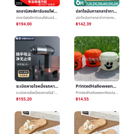
รถอานิสงส์คาร์บอนไฟเบอร์แสงหางคอวงดนตรีอุณหภูมิLEDแสงอานิสงส์รถท่อไอเสียต้องเปิดหางคอ
ปลาไขมันทารกลาร่ากางเกง5XLใหญ่หายใจจำนวนçº¸ปัสสาวะกางเกงXXXXLใหญ่รหัสปัสสาวะไม่เปียกสำหรับการใช้ในยามค่ำอุปกรณ์ทดลองใช้
รถอานิสงส์คาร์บอนไฟเบอร์แสงหางคอวงดนตรีอุณหภูมิLEDแสงอานิสงส์รถท่อไอเสียต้องเปิดหางคอ
ปลาไขมันทารกลาร่ากางเกง5XLใหญ่หายใจจำนวนçº¸ปัสสาวะกางเกงXXXXLใหญ่รหัสปัสสาวะไม่เปียกสำหรับการใช้ในยามค่ำอุปกรณ์ทดลองใช้
฿194.00
฿142.39
ระเบิดหายใจหนึ่งรถหายใจå°å¨บ้านรถคู่มินิเครื่องดักฝุ่นใหญ่หายใจåไร้สายมือถือแบบพกพาหายใจå°å¨
PrintedHalloweenNostalgiaBucketsÂฟักทองบาร์เรลวันฮาโลวีนฟักทองลูกอมพิธี
ระเบิดหายใจหนึ่งรถหายใจå°å¨บ้านรถคู่มินิเครื่องดักฝุ่นใหญ่หายใจåไร้สายมือถือแบบพกพาหายใจå°å¨
PrintedHalloweenNostalgiaBucketsÂฟักทองบาร์เรลวันฮาโลวีนฟักทองลูกอมพิธี
฿155.20
฿14.55