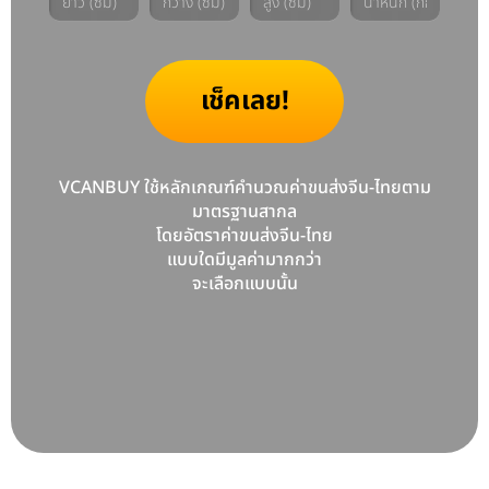
เช็คเลย!
VCANBUY ใช้หลักเกณฑ์คำนวณค่าขนส่งจีน-ไทยตาม
มาตรฐานสากล
โดยอัตราค่าขนส่งจีน-ไทย
แบบใดมีมูลค่ามากกว่า
จะเลือกแบบนั้น