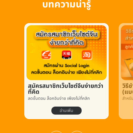
บทความน่ารู้
สมัครสมาชิกเว็บไซต์จีนง่ายกว่า
วิธ
ที่คิด
(แบ
ลดขั้นตอน ล็อคอินง่าย เพียงไม่กี่คลิก
สำหรั
อ่านเพิ่ม