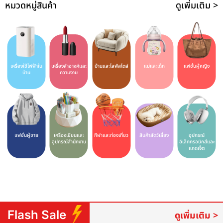
หมวดหมู่สินค้า
ดูเพิ่มเติม >
เครื่องใช้ไฟฟ้าใน
เครื่องสำอางค์และ
บ้านและไลฟ์สไตล์
แม่และเด็ก
แฟชั่นผู้หญิง
บ้าน
ความงาม
แฟชั่นผู้ชาย
เครื่องเขียนและ
กีฬาและท่องเที่ยว
สินค้าสัตว์เลี้ยง
อุปกรณ์
อุปกรณ์สำนักงาน
อิเล็กทรอนิกส์และ
แกดเจ็ต
Flash Sale
ดูเพิ่มเติม >