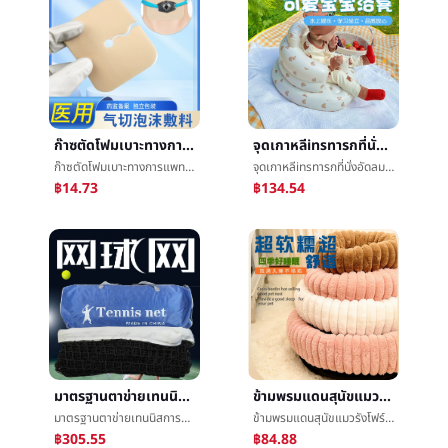
ก๊าซตัดโฟมเบาะทางการแพทย์ก๊าซç®¡ตัดå£เบาะก๊าซตัดใช้การเปิดการแต่งตัวฟองน้ำความแข็งแรงซึมซับก๊าซตัดพยาบาลนำมาใช้
จุดเกาหลีinsทารกที่นั่งอัดลมแบบพกพาเล็กโซฟาทารกต่อต้านตกที่นั่ง6เดือนเรียนนั่งอาบน้ำม้านั่ง
ก๊าซตัดโฟมเบาะทางการแพทย์ก๊าซç®¡ตัดå£เบาะก๊าซตัดใช้การเปิดการแต่งตัวฟองน้ำความแข็งแรงซึมซับก๊าซตัดพยาบาลนำมาใช้
จุดเกาหลีinsทารกที่นั่งอัดลมแบบพกพาเล็กโซฟาทารกต่อต้านตกที่นั่ง6เดือนเรียนนั่งอาบน้ำม้านั่ง
฿14.73
฿134.54
มาตรฐานตาข่ายเทนนิสการอบรมเกมอัพเกรดตาข่ายเทนนิสแบบพกพาถอดได้เทนนิสศูนย์สุทธิ
ข้ามพรมแดนสุนัขแมวรังโฟร์ซีซั่นส์สัตว์เลี้ยงรังเบาะสินค้าใหม่ฤดูหนาวอบอุ่นยาวกระต่ายผ้าพลัฌแมวรอบรังสุนัขåºเบาะเด็ก
มาตรฐานตาข่ายเทนนิสการอบรมเกมอัพเกรดตาข่ายเทนนิสแบบพกพาถอดได้เทนนิสศูนย์สุทธิ
ข้ามพรมแดนสุนัขแมวรังโฟร์ซีซั่นส์สัตว์เลี้ยงรังเบาะสินค้าใหม่ฤดูหนาวอบอุ่นยาวกระต่ายผ้าพลัฌแมวรอบรังสุนัขåºเบาะเด็ก
฿305.55
฿84.88