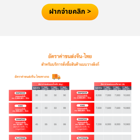
ฝากจ่ายคลิก >