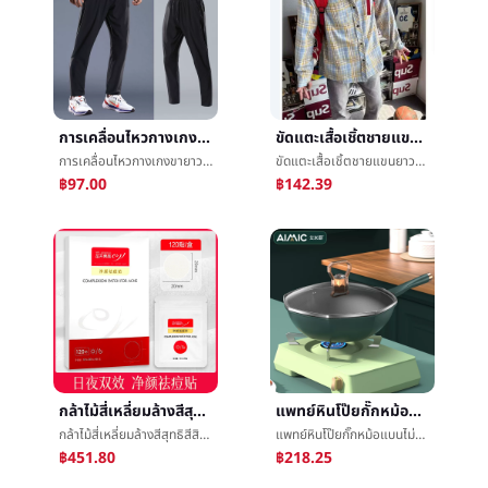
การเคลื่อนไหวกางเกงขายาวชายฟิตเนสการอบรมผ้าไหมน้ำแข็งฤดูร้อนบางย่อหน้าความเร็วแห้งLeisureกำเท้าการผลักเบาๆกีฬาดิบทอกางเกง
ขัดแตะเสื้อเชิ้ตชายแขนยาวฤดูใบไม้ผลิและฤดูร้อนใหม่ท่าเรือลมRetroสูงถนนinsน้ำขึ้นน้ำลงการ์ดLeisureหลวมเสื้อเชิ้ตเสื้อโค้ท
การเคลื่อนไหวกางเกงขายาวชายฟิตเนสการอบรมผ้าไหมน้ำแข็งฤดูร้อนบางย่อหน้าความเร็วแห้งLeisureกำเท้าการผลักเบาๆกีฬาดิบทอกางเกง
ขัดแตะเสื้อเชิ้ตชายแขนยาวฤดูใบไม้ผลิและฤดูร้อนใหม่ท่าเรือลมRetroสูงถนนinsน้ำขึ้นน้ำลงการ์ดLeisureหลวมเสื้อเชิ้ตเสื้อโค้ท
฿97.00
฿142.39
กล้าไม้สี่เหลี่ยมล้างสีสุทธิสีสิวแปะกล้าไม้เขี้ยวสีเขียวสีสิวแปะความงามเอกลักษณ์ร้านค้ากำจัดดาษปิดสิว
แพทย์หินโป๊ยกั๊กหม้อแบนไม่ติดทอดหม้อทอดกะทะทอดหนึ่งหม้อทอดèหม้อไม่ติดหม้อéหม้อไม่ข่อ
กล้าไม้สี่เหลี่ยมล้างสีสุทธิสีสิวแปะกล้าไม้เขี้ยวสีเขียวสีสิวแปะความงามเอกลักษณ์ร้านค้ากำจัดดาษปิดสิว
แพทย์หินโป๊ยกั๊กหม้อแบนไม่ติดทอดหม้อทอดกะทะทอดหนึ่งหม้อทอดèหม้อไม่ติดหม้อéหม้อไม่ข่อ
฿451.80
฿218.25