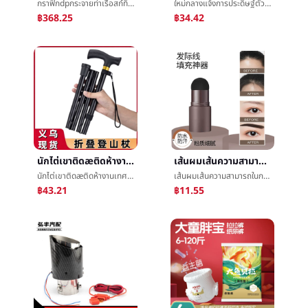
กราฟิกdpกระจายท่าเรือสก์ท็อปHDMIกระจายImplementDPนาทีสองเพิ่มขึ้นแสดงç¤ºImplementคอมพิวเตอร์ต่างแสดงนาทีจอภาพImplement
ใหม่กลางแจ้งการประดิษฐ์ตัวอักษรแขวนผ้าล้อมรอบเตาหลอมโลหะปรุงอาหารชาเครื่องประดับèæ¯ผ้าæ°ล้อมรอบความรู้สึกBBผ้าç½®การโฆษณาแผงลอยผ้าå¸
฿368.25
฿34.42
นักไต่เขาติดæติดห้างานเทศกาลชายและหญิงย่อหน้าการท่องเที่ยวพับย่อหน้าสั้นเกินขีดการต่อสู้ชายและหญิงยืดè°งานเทศกาลติดโดยการเดินเท้า
เส้นผมเส้นความสามารถในการซ่อมเงาผงแก้ไขการกรอกผมผงครีมใหม่สิ่งประดิษฐ์ปกการทำให้บริสุทธิ์สูงหน้าผากเงาปากกาหญิง
นักไต่เขาติดæติดห้างานเทศกาลชายและหญิงย่อหน้าการท่องเที่ยวพับย่อหน้าสั้นเกินขีดการต่อสู้ชายและหญิงยืดè°งานเทศกาลติดโดยการเดินเท้า
เส้นผมเส้นความสามารถในการซ่อมเงาผงแก้ไขการกรอกผมผงครีมใหม่สิ่งประดิษฐ์ปกการทำให้บริสุทธิ์สูงหน้าผากเงาปากกาหญิง
฿43.21
฿11.55