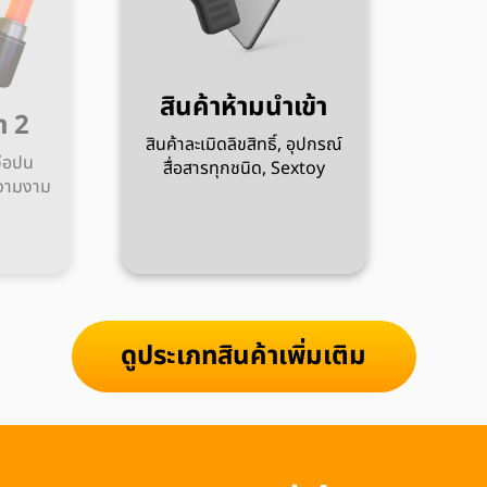
สินค้าห้ามนำเข้า
ะเภทสินค้า 2
สินค้าละเมิดลิขสิทธิ์, อุปกรณ์
าบริโภค, วัตถุเจือปน
สื่อสารทุกชนิด, Sextoy
อุปกรณ์เสริมความงาม
ฯลฯ
ดูประเภทสินค้าเพิ่มเติม