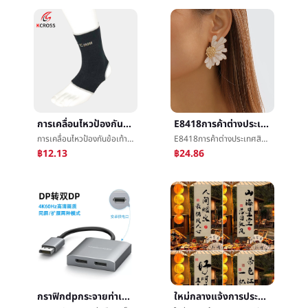
การเคลื่อนไหวป้องกันข้อเท้าการถักบาสเกตบอลนักไต่เขาแบดมินตันฟิตเนสé²ป้องกันป้องกันèข้อเท้าข้อเท้าแพลงชายและหญิงในนามของ
E8418การค้าต่างประเทศสินค้าใหม่ต่างหูยุโรปRetroโลหะผสมดอกไม้ต่างหูหญิงอารมณ์เส้นดอกไม้ต่างหู
การเคลื่อนไหวป้องกันข้อเท้าการถักบาสเกตบอลนักไต่เขาแบดมินตันฟิตเนสé²ป้องกันป้องกันèข้อเท้าข้อเท้าแพลงชายและหญิงในนามของ
E8418การค้าต่างประเทศสินค้าใหม่ต่างหูยุโรปRetroโลหะผสมดอกไม้ต่างหูหญิงอารมณ์เส้นดอกไม้ต่างหู
฿12.13
฿24.86
กราฟิกdpกระจายท่าเรือสก์ท็อปHDMIกระจายImplementDPนาทีสองเพิ่มขึ้นแสดงç¤ºImplementคอมพิวเตอร์ต่างแสดงนาทีจอภาพImplement
ใหม่กลางแจ้งการประดิษฐ์ตัวอักษรแขวนผ้าล้อมรอบเตาหลอมโลหะปรุงอาหารชาเครื่องประดับèæ¯ผ้าæ°ล้อมรอบความรู้สึกBBผ้าç½®การโฆษณาแผงลอยผ้าå¸