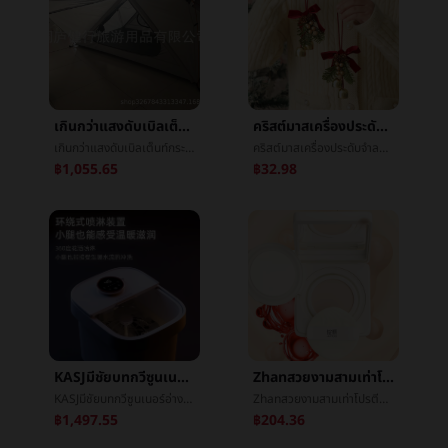
เกินกว่าแสงดับเบิลเต็นท์กระเป๋าเป้สะพายหลังเต็นท์ï¼แรดแสงéแคมป์ปิ้งเต็นท์ï¼ดับเบิลเกินกว่าแสงเสาเต็นท์
คริสต์มาสเครื่องประดับจำลองEchinaceaระฆังจี้คริสต์มาสรถแขวนผลไม้เล็กๆเถาวัลย์วงกลมเล็กพวงมาลัยนางแกรี่เล็กพวงมาลัย
เกินกว่าแสงดับเบิลเต็นท์กระเป๋าเป้สะพายหลังเต็นท์ï¼แรดแสงéแคมป์ปิ้งเต็นท์ï¼ดับเบิลเกินกว่าแสงเสาเต็นท์
คริสต์มาสเครื่องประดับจำลองEchinaceaระฆังจี้คริสต์มาสรถแขวนผลไม้เล็กๆเถาวัลย์วงกลมเล็กพวงมาลัยนางแกรี่เล็กพวงมาลัย
฿1,055.65
฿32.98
KASJมีชัยบทกวีซูนเนอร์อ่างอาบน้ำอัตโนมัตินวดฟองเท้าบาร์เรลฟองเท้าอ่างเครื่องทำความร้อนล้างเท้าอ่างการนวดกดจุดอ่างT6
Zhanสวยงามสามเท่าโปรตีนการซ่อมแซมย่อยอาหารเบาะลมน้ำค้างแข็งรากฐานBBน้ำค้างแข็งชดช้อยให้ความชุ่มชื้นแก้ไขสีรู้สึกไวกล้ามเนื้อ
KASJมีชัยบทกวีซูนเนอร์อ่างอาบน้ำอัตโนมัตินวดฟองเท้าบาร์เรลฟองเท้าอ่างเครื่องทำความร้อนล้างเท้าอ่างการนวดกดจุดอ่างT6
Zhanสวยงามสามเท่าโปรตีนการซ่อมแซมย่อยอาหารเบาะลมน้ำค้างแข็งรากฐานBBน้ำค้างแข็งชดช้อยให้ความชุ่มชื้นแก้ไขสีรู้สึกไวกล้ามเนื้อ
฿1,497.55
฿204.36