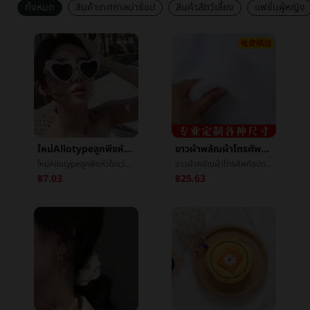
ทั้งหมด
สินค้าเทศกาลน่าช้อป
สินค้าสัตว์เลี้ยง
แฟชั่นผู้หญิง
ใหม่Allotypeลูกพีชหัวใจแว่นตากันแดดข้ามพรมแดนยุโรปงานเลี้ยงç±หัวใจแว่นตาสุทธิสีแดงถนนชนะแฟชั่นนางสาวแว่นตากันแดด
ขาวผ้าพลัฌผ้าโทรศัพท์อุปกรณ์ตอบโต้เครื่องเพชรพลอยตู้โชว์æ¡ผ้าå«ผ้าvillusแผงลอยผ้าถ่ายภาพèæ¯ผ้า
ใหม่Allotypeลูกพีชหัวใจแว่นตากันแดดข้ามพรมแดนยุโรปงานเลี้ยงç±หัวใจแว่นตาสุทธิสีแดงถนนชนะแฟชั่นนางสาวแว่นตากันแดด
ขาวผ้าพลัฌผ้าโทรศัพท์อุปกรณ์ตอบโต้เครื่องเพชรพลอยตู้โชว์æ¡ผ้าå«ผ้าvillusแผงลอยผ้าถ่ายภาพèæ¯ผ้า
฿7.03
฿25.63