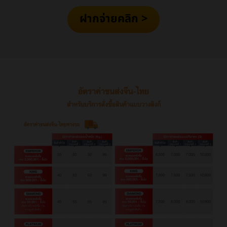
ฝากจ่ายคลิก >