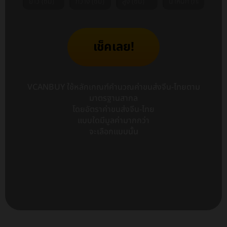
เช็คเลย!
VCANBUY ใช้หลักเกณฑ์คำนวณค่าขนส่งจีน-ไทยตาม
มาตรฐานสากล
โดยอัตราค่าขนส่งจีน-ไทย
แบบใดมีมูลค่ามากกว่า
จะเลือกแบบนั้น