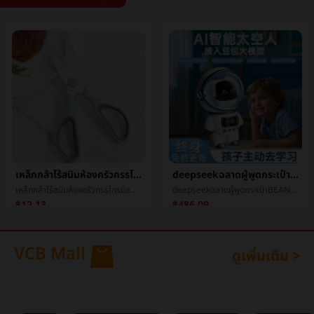
deepseekฉลาดผู้พูดกระเป๋าBEANaiฉลาดเสียงaiใหญ่แบบกระเป๋าBEANพูดคุยหุ่นยนต์บลูทูธเสียง
XT02บลูทูธตนเองเสาหนึ่งสูตรหมุนตนเองสิ่งประดิษฐ์โทรศัพท์สากลวีดีโอมีชีวิตขาตั้งตนเองเสา
deepseekฉลาดผู้พูดกระเป๋าBEANaiฉลาดเสียงaiใหญ่แบบกระเป๋าBEANพูดคุยหุ่นยนต์บลูทูธเสียง
XT02บลูทูธตนเองเสาหนึ่งสูตรหมุนตนเองสิ่งประดิษฐ์โทรศัพท์สากลวีดีโอมีชีวิตขาตั้งตนเองเสา
฿486.09
฿51.56
VCB Mall
ดูเพิ่มเติม >