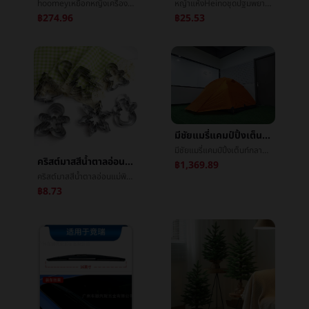
hoomeyเหยือกหญิงเครื่องเคลือบดินเผาซับในเหยือก2025ใหม่สูงสีมูลค่านักเรียนฟางข้าวถ้วยน้ำประกันภัยน้ำแข็ง
หญ้าแห้งHeinoชุดปฐมพยาบาลการบาดเจ็บกรณีฉุกเฉินบรรจุภัณฑ์แบบพกพาครัวเรือนกลางแจ้งรถเดินทางปีนวางแผลกรณีฉุกเฉินบรรจุภัณฑ์
฿274.96
฿25.53
มีชัยแมรี่แคมป์ปิ้งเต็นท์กลางแจ้งเกินกว่าแสงเสาด้วยมือแบบพกพาดับเบิลต่อต้านฝนตกหนักแคมป์ปิ้งโดยการเดินเท้านักไต่เขาเต็นท์
มีชัยแมรี่แคมป์ปิ้งเต็นท์กลางแจ้งเกินกว่าแสงเสาด้วยมือแบบพกพาดับเบิลต่อต้านฝนตกหนักแคมป์ปิ้งโดยการเดินเท้านักไต่เขาเต็นท์
คริสต์มาสสีน้ำตาลอ่อนแม่พิมพ์เหล็กกล้าไร้สนิมเกล็ดหิมะคริสต์มาสæขนมปังขิงคนคุ้กกี้ผักผลไม้ตัดระยะยาวจุดจัดหา
฿1,369.89
คริสต์มาสสีน้ำตาลอ่อนแม่พิมพ์เหล็กกล้าไร้สนิมเกล็ดหิมะคริสต์มาสæขนมปังขิงคนคุ้กกี้ผักผลไม้ตัดระยะยาวจุดจัดหา
฿8.73