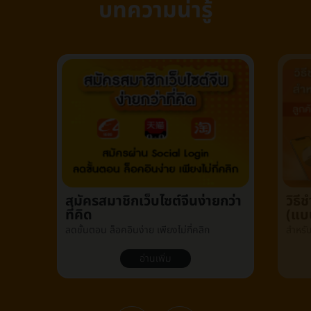
บทความน่ารู้
สมัครสมาชิกเว็บไซต์จีนง่ายกว่า
วิธ
ที่คิด
(แบ
ลดขั้นตอน ล็อคอินง่าย เพียงไม่กี่คลิก
สำหรั
อ่านเพิ่ม