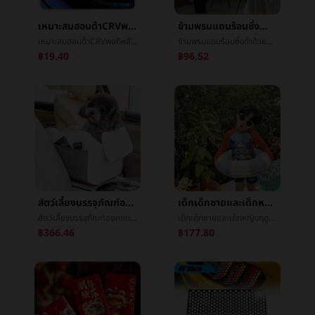
เหมาะสมฮอนด้าCRVพอดีหลังจากที่เครื่องเช็ดENNDesaiç¼¤ความฉลาดXRVมงกุฎถนนURVโดดเด่นคุณธรรมหมอก
ข้ามพรมแดนร้อนซึ่งทำด้วยคนต้นคริสต์มาสสก์ท็อปต้นไม้peคริสต์มาสเครื่องประดับคริสต์มาสต้นไม้เครื่องประดับขนาดเล็กศักดิ์สิทธิ์èªต้นไม้
เหมาะสมฮอนด้าCRVพอดีหลังจากที่เครื่องเช็ดENNDesaiç¼¤ความฉลาดXRVมงกุฎถนนURVโดดเด่นคุณธรรมหมอก
ข้ามพรมแดนร้อนซึ่งทำด้วยคนต้นคริสต์มาสสก์ท็อปต้นไม้peคริสต์มาสเครื่องประดับคริสต์มาสต้นไม้เครื่องประดับขนาดเล็กศักดิ์สิทธิ์èªต้นไม้
฿19.40
฿96.52
สัตว์เลี้ยงบรรจุภัณฑ์ออกแบบพกพาบรรจุภัณฑ์ความจุสูงสามารถพับระบายอากาศได้ดีแมวบรรจุภัณฑ์æ·ข้างนอกขนาดเล็กแมวåªรถæè¡บรรจุภัณฑ์
เด็กเด็กชายและเด็กหญิงฤดูร้อน2023ใหม่แยกสามารถAiboสมบัติส้มปลาฉลามชุดว่ายน้ำครีมกันแดดความเร็วแห้งในเด็กๆ
สัตว์เลี้ยงบรรจุภัณฑ์ออกแบบพกพาบรรจุภัณฑ์ความจุสูงสามารถพับระบายอากาศได้ดีแมวบรรจุภัณฑ์æ·ข้างนอกขนาดเล็กแมวåªรถæè¡บรรจุภัณฑ์
เด็กเด็กชายและเด็กหญิงฤดูร้อน2023ใหม่แยกสามารถAiboสมบัติส้มปลาฉลามชุดว่ายน้ำครีมกันแดดความเร็วแห้งในเด็กๆ
฿366.46
฿177.80