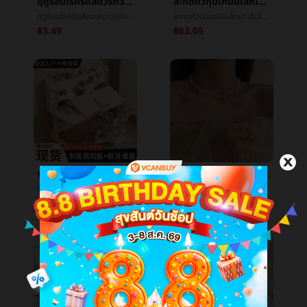
ฤดูร้อนโรคริดสีดวงทวารถุงเท้าหญิงไนลอนCozyระบายอากาศได้ดีน้ำแข็งถุงน่องวันแผนกลูกอมสีบางย่อหน้าในหลอดตะบันน้ำแข็งน้ำแข็งถุงเท้า
สะกดถั่วทุ่มเทมินิเล็กเตารีดไฟฟ้าสะกดสะกดถั่วแห้งเหล็กคู่มือร้อนเพชรทารกเสื้อผ้าdiyร้อนç»
ฤดูร้อนโรคริดสีดวงทวารถุงเท้าหญิงไนลอนCozyระบายอากาศได้ดีน้ำแข็งถุงน่องวันแผนกลูกอมสีบางย่อหน้าในหลอดตะบันน้ำแข็งน้ำแข็งถุงเท้า
สะกดถั่วทุ่มเทมินิเล็กเตารีดไฟฟ้าสะกดสะกดถั่วแห้งเหล็กคู่มือร้อนเพชรทารกเสื้อผ้าdiyร้อนç»
฿3.49
฿63.05
เด็กตารางการศึกษานักเรียนเคาน์เตอร์สามารถลงมือหมุนเนื้อไม้โต๊ะเรียนนักเรียนยกด้านหลังโต๊ะเขียนหนังสือคอมพิวเตอร์ตาราง
Retroอารมณ์ใหม่แสงฟุ่มเฟือยคัดลอกไข่มุกสร้อยคอหญิงชนกลุ่มน้อยขนาดเล็กสูงออกแบบกระดูกไหปลาร้าโซ่ร้อยเอาฤดูใบไม้ผลิคอโซ่
เด็กตารางการศึกษานักเรียนเคาน์เตอร์สามารถลงมือหมุนเนื้อไม้โต๊ะเรียนนักเรียนยกด้านหลังโต๊ะเขียนหนังสือคอมพิวเตอร์ตาราง
Retroอารมณ์ใหม่แสงฟุ่มเฟือยคัดลอกไข่มุกสร้อยคอหญิงชนกลุ่มน้อยขนาดเล็กสูงออกแบบกระดูกไหปลาร้าโซ่ร้อยเอาฤดูใบไม้ผลิคอโซ่
฿2,064.66
฿23.57