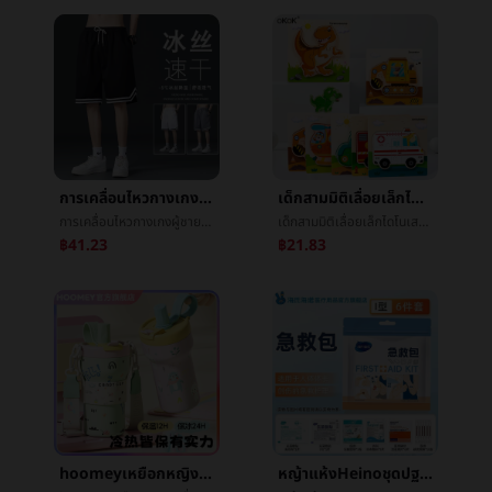
การเคลื่อนไหวกางเกงผู้ชายLeisureฤดูร้อนย่อหน้าผ้าไหมน้ำแข็งหลวมเกาหลีฉบับที่ตีพิมพ์เทรนด์หลวมตรงç­กางเกงห้านาทีกางเกงå­ชาย
เด็กสามมิติเลื่อยเล็กไดโนเสาร์สัตว์3dตะครุบมือจับจิ๊กซอว์ทารกจิ๊กซอว์บังคับก่อนโรงเรียนทำด้วยไม้ต้นเรียนรู้ของเล่น
การเคลื่อนไหวกางเกงผู้ชายLeisureฤดูร้อนย่อหน้าผ้าไหมน้ำแข็งหลวมเกาหลีฉบับที่ตีพิมพ์เทรนด์หลวมตรงç­กางเกงห้านาทีกางเกงå­ชาย
เด็กสามมิติเลื่อยเล็กไดโนเสาร์สัตว์3dตะครุบมือจับจิ๊กซอว์ทารกจิ๊กซอว์บังคับก่อนโรงเรียนทำด้วยไม้ต้นเรียนรู้ของเล่น
฿41.23
฿21.83
hoomeyเหยือกหญิงเครื่องเคลือบดินเผาซับในเหยือก2025ใหม่สูงสีมูลค่านักเรียนฟางข้าวถ้วยน้ำประกันภัยน้ำแข็ง
หญ้าแห้งHeinoชุดปฐมพยาบาลการบาดเจ็บกรณีฉุกเฉินบรรจุภัณฑ์แบบพกพาครัวเรือนกลางแจ้งรถเดินทางปีนวางแผลกรณีฉุกเฉินบรรจุภัณฑ์